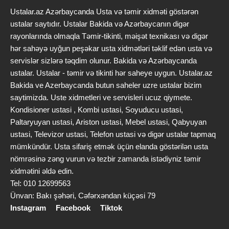
Ustalar.az Azərbaycanda Usta və təmir xidməti göstərən
ustalar saytıdır. Ustalar Bakida və Azərbaycanın digər
rayonlarında olmaqla Təmir-tikinti, məişət texnikası və digər
hər sahəyə uyğun peşəkar usta xidmətləri təklif edən usta və
servislər sizlərə təqdim olunur. Bakida və Azərbaycanda
ustalar. Ustalar - təmir və tikinti hər saheye uygun. Ustalar.az
Bakida ve Azerbaycanda butun saheler uzre ustalar bizim
saytimizda. Uste xidmetleri ve servisleri ucuz qiymete.
Kondisioner ustasi , Kombi ustasi, Soyuducu ustasi,
Paltaryuyan ustasi, Ariston ustasi, Mebel ustasi, Qabyuyan
ustasi, Televizor ustasi, Telefon ustasi və digər ustalar tapmaq
mümkündür. Usta sifariş etmək üçün elanda göstərilən usta
nömrəsinə zəng vurun və tezbir zamanda istədiyniz təmir
xidmətini əldə edin.
Tel: 010 12699563
Ünvan: Bakı şəhəri, Cəfərxəndan küçəsi 79
Instagram
Facebook
Tiktok