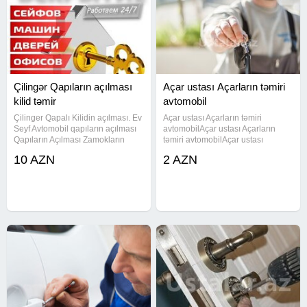
Çilingər Qapıların açılması
Açar ustası Açarların təmiri
kilid təmir
avtomobil
Çilinger Qapalı Kilidin açılması. Ev
Açar ustası Açarların təmiri
Seyf Avtomobil qapıların açılması
avtomobilAçar ustası Açarların
Qapıların Açılması Zamokların
təmiri avtomobilAçar ustası
temiri kilidlerin zamokların təmiri
Açarların təmiri avtomobilAçar
10 AZN
2 AZN
ve yenilenmesi yerinde operativ
ustası Açarların təmiri
xidmet gosteririk seyf ustasi acar
avtomobilAçar ustası Açarların
təmiri avtomobilAçar ustası
Açarların təmiri