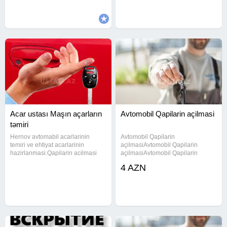
olunması. Seyf qapılarının
Fotosell (avtomatik , sensor ) Jaluz
, Seyf ,
Acar ustası Maşın açarların
Avtomobil Qapilarin açilmasi
təmiri
Hernov avtomabil acarlarinin
Avtomobil Qapilarin
temiri ve ehtiyat acarlarinin
açilmasiAvtomobil Qapilarin
hazirlanmasi.Qapilarin acilmasi
açilmasiAvtomobil Qapilarin
#acarusta #acar #cilinger
açilmasiAvtomobil Qapilarin
4 AZN
#cilingerusta
açilmasiAvtomobil Qapilarin
#acarustasi#acarusta #acar
açilmasiAvtomobil Qapilarin
#cilinger #cilingerusta #acarustasi
açilmasiAvtomobil Qapilarin
#acarusta #acar #cilinger
açilmasiAvtomobil Qapilarin