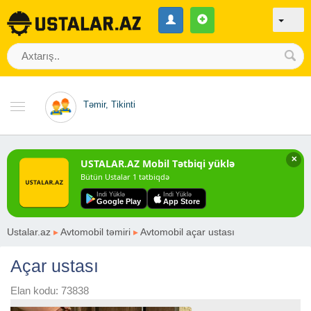
Təmir, Tikinti
✕
USTALAR.AZ Mobil Tətbiqi yüklə
Bütün Ustalar 1 tətbiqdə
Indi Yüklə
Indi Yüklə
Google Play
App Store
Ustalar.az
▸
Avtomobil təmiri
▸
Avtomobil açar ustası
Açar ustası
Elan kodu: 73838