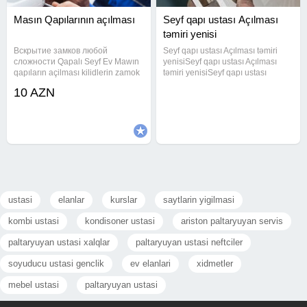
Masın Qapılarının açılması
Seyf qapı ustası Açılması
təmiri yenisi
Вскрытие замков любой
Seyf qapı ustası Açılması təmiri
сложности Qapalı Seyf Ev Mawın
yenisiSeyf qapı ustası Açılması
qapıların açilması kilidlerin zamok
təmiri yenisiSeyf qapı ustası
deyisdirilmesi ve temiri. yerinde
Açılması təmiri yenisiSeyf qapı
10 AZN
operativ xidmet gosterilir. seyf
ustası Açılması təmiri yenisiSeyf
ustasi acar ustasi kilid ustasi
qapı ustası Açılması təmiri
Zamol ustasi seyf ustasi Her
yenisiSeyf qapı ustası
ustasi
elanlar
kurslar
saytlarin yigilmasi
kombi ustasi
kondisoner ustasi
ariston paltaryuyan servis
paltaryuyan ustasi xalqlar
paltaryuyan ustasi neftciler
soyuducu ustasi genclik
ev elanlari
xidmetler
mebel ustasi
paltaryuyan ustasi