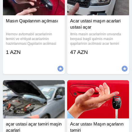
Masın Qapılarının açılması
Acar ustasi maşın acarlari
ustasi açar
Hernov avtomabil acarlarinin
Itmis masin acarlarinin unvanda
temiri ve ehtiyat acarlarinin
berpasi bagli qalmis masin
hazirlanmasi.Qapilarin acilmasi
qapilarinin acilmasi acar temiri
#acarusta #acar #cilinger
acar ustasi byd acari changan
1 AZN
47 AZN
#cilingerusta
acari hundai acari kia acari toyota
#acarustasi#acarusta #acar
acari lexsus acari (Qiymet werti
#cilinger #cilingerusta #acarustasi
olaraq yazilib)
#acarusta #acar #cilinger
açar ustasi açar təmiri maşin
Acar ustası Maşın açarların
açarlari
təmiri