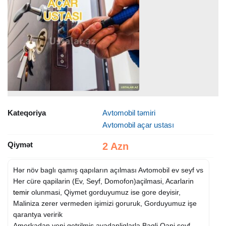
Kateqoriya
Avtomobil təmiri
Avtomobil açar ustası
Qiymət
2 Azn
Hər növ baglı qamış qapıların açılması Avtomobil ev seyf vs
Her cüre qapilarin (Ev, Seyf, Domofon)açilmasi, Acarlarin
temir
olunmasi, Qiymet gorduyumuz ise gore deyisir,
Maliniza zerer vermeden işimizi goruruk, Gorduyumuz işe
qarantya veririk
Amerkadan yeni getrilmis avadanliqlarla Bagli Qapi seyf