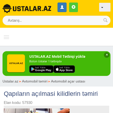
✕
USTALAR.AZ Mobil Tətbiqi yüklə
Bütün Ustalar 1 tətbiqdə
Indi Yüklə
Indi Yüklə
Google Play
App Store
Ustalar.az
▸
Avtomobil təmiri
▸
Avtomobil açar ustası
Qapıların açılmasi kilidlerin təmiri
Elan kodu: 57930