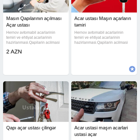
Masın Qapılarının açılması
Acar ustası Maşın açarların
Açar ustası
təmiri
Hernov avtomabil acarlarinin
Hernov avtomabil acarlarinin
temiri ve ehtiyat acarlarinin
temiri ve ehtiyat acarlarinin
hazirlanmasi.Qapilarin acilmasi
hazirlanmasi.Qapilarin acilmasi
#acarusta #acar #cilinger
#acarusta #acar #cilinger
2 AZN
#cilingerusta
#cilingerusta
#acarustasi#acarusta #acar
#acarustasi#acarusta #acar
#cilinger #cilingerusta #acarustasi
#cilinger #cilingerusta #acarustasi
#acarusta #acar #cilinger
#acarusta #acar #cilinger
Qapı açar ustası çilingər
Acar ustasi maşın acarlari
ustasi açar