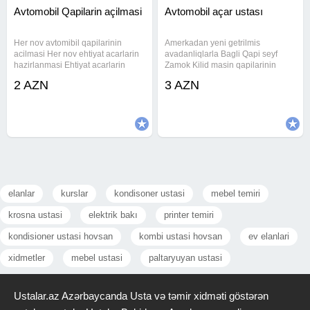
Avtomobil Qapilarin açilmasi
Avtomobil açar ustası
Her nov avtomibil qapilarinin
Amerkadan yeni getrilmis
acilmasi Her nov ehtiyat acarlarin
avadanliqlarla Bagli Qapi seyf
hazirlanmasi Ehtiyat acarlarin
Zamok Kilid masin qapilarinin
hazirlanmasi Korpuslarin berpa
acilmasi Zamok ustasi açilmasi
2 AZN
3 AZN
edilmesi Limit ehtiyat acar yazilma
temir Kilid ustasi açilmasi temir
#acar #cilinger #cilingerusta
Qapi ustasi açilmasi temirGiriş və
#acarustasi#acarusta #acar
otaq qapılarındakı zamoklarda
elanlar
kurslar
kondisoner ustasi
mebel temiri
krosna ustasi
elektrik bakı
printer temiri
kondisioner ustasi hovsan
kombi ustasi hovsan
ev elanlari
xidmetler
mebel ustasi
paltaryuyan ustasi
Ustalar.az Azərbaycanda Usta və təmir xidməti göstərən