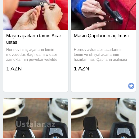
Maşın açarların təmiri Acar
Masın Qapılarının açılması
ustasi
Her nov itmiş açarların temiri
Hernov avtomabil acarlarinin
mövcuddur. Bagli qalmiw qapi
temiri ve ehtiyat acarlarinin
zamoklarinin pewekar wekilde
hazirlanmasi.Qapilarin acilmasi
acilmasini heyata
#acarusta #acar #cilinger
1 AZN
1 AZN
keciririk.Maksimum səliqəli ve
#cilingerusta
operativ Baqli qapilarin acilmasi
#acarustasi#acarusta #acar
Fotosell (avtomatik , sensor ) Jaluz
#cilinger #cilingerusta #acarustasi
, Seyf ,
#acarusta #acar #cilinger