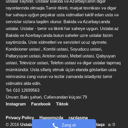
ustalar saytıdır. Ustalar Bakida və Azərbaycanın digər
rayonlarında olmaqla Təmir-tikinti, məişət texnikası və digər
hər sahəyə uyğun peşəkar usta xidmətləri təklif edən usta və
servislər sizlərə təqdim olunur. Bakida və Azərbaycanda
ustalar. Ustalar - təmir və tikinti hər saheye uygun. Ustalar.az
Bakida ve Azerbaycanda butun saheler uzre ustalar bizim
saytimizda. Uste xidmetleri ve servisleri ucuz qiymete.
Kondisioner ustasi , Kombi ustasi, Soyuducu ustasi,
Paltaryuyan ustasi, Ariston ustasi, Mebel ustasi, Qabyuyan
ustasi, Televizor ustasi, Telefon ustasi və digər ustalar tapmaq
mümkündür. Usta sifariş etmək üçün elanda göstərilən usta
nömrəsinə zəng vurun və tezbir zamanda istədiyniz təmir
xidmətini əldə edin.
Tel: 010 12699563
Ünvan: Bakı şəhəri, Cəfərxəndan küçəsi 79
Instagram
Facebook
Tiktok
Privacy Policy
Haqqımızda
razılaşma
© 2016
Ustalar.az
info [@] ustalar.az |
Bizimlə əlaqə
a: 0
Zəng et