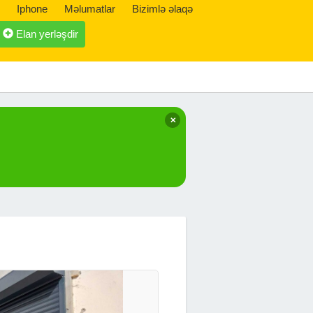
Iphone
Məlumatlar
Bizimlə əlaqə
Elan yerləşdir
✕