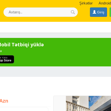
Şirkətlər
Android
Giriş
bil Tətbiqi yüklə
də
di Yüklə
pp Store
 Azn