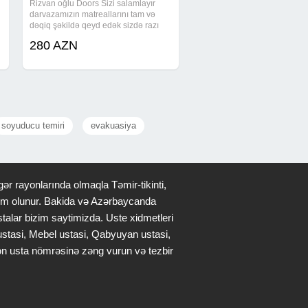
Rizvan oğlu Doors Sizi salamlayır
darvazamızın matreallarını tam və
dəqiq şəkildə qeyd edək sizdə razı
qalın lis 3 mm lik ( 22 mm qalınlığnda
280 AZN
dəqiq ölçü) çərçivə 8 mm liq
qalınlığında olan ukraniya istehsalı
şveler (
soyuducu temiri
evakuasiya
ər rayonlarında olmaqla Təmir-tikinti,
qdim olunur. Bakida və Azərbaycanda
stalar bizim saytimizda. Uste xidmetleri
 ustasi, Mebel ustasi, Qabyuyan ustasi,
lən usta nömrəsinə zəng vurun və tezbir