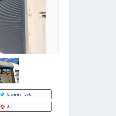
Elanı irəli çək
Sil