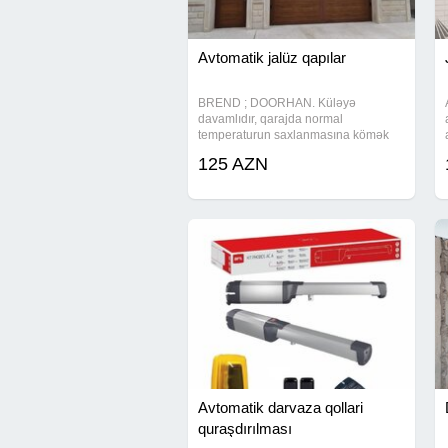
Avtomatik jalüz qapılar
BREND ; DOORHAN. Küləyə
davamlıdır, qarajda normal
temperaturun saxlanmasına kömək
edir. Hər zövqə uyğun dizayn
125 AZN
mümkündür. Seksional qapıların satışı
quraşdırılmaşı Jalüz qapıların satışı
quraşdırılması Ehtiyyat
Avtomatik darvaza qollari
quraşdırılması