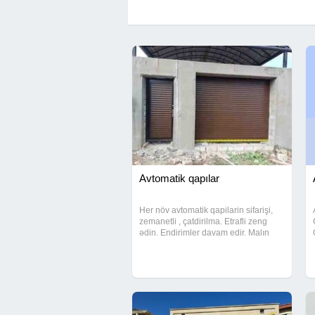
Avtomatik qapılar
Her növ avtomatik qapilarin sifarişi,
zemanetli , çatdirilma. Etrafli zeng
ədin. Endirimler davam edir. Malın
növü: Pəncərələr, qapılar, eyvanlar
Çatdırılma: Bəli