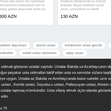
Rizvan oğlu Doors Sizi salamlayır
Keyfiyyət, təhlükəsizlik və zövq bir
darvazamızın matreallarını tam və
aradadır. Müasir tələblərə cavab
dəqiq şəkildə qeyd edək sizdə razı
verən, uzunömürlü və estetik
qalın lis 4 mm lik ( 2.7mm qalınlığnda
görünüşə malik avtomatik jalüz
300 AZN
130 AZN
dəqiq ölçü) çərçivə 8 mm liq
qapılar istənilən obyekt, qaraj və
qalınlığında olan ukraniya istehsalı
anbar üçün etibarlı seçimdir. Hər bir
şveler (
model həm
yüklerin daşınması
ariston ustasi
kondisioner ustasi genclik
xidmetler
mebel ustasi nerimanov
aqlay ustası
idməti göstərən ustalar saytıdır. Ustalar Bakida və Azərbaycanın dig
ğun peşəkar usta xidmətləri təklif edən usta və servislər sizlərə tə
 saheye uygun. Ustalar.az Bakida ve Azerbaycanda butun saheler uzre u
 ustasi , Kombi ustasi, Soyuducu ustasi, Paltaryuyan ustasi, Ariston
gər ustalar tapmaq mümkündür. Usta sifariş etmək üçün elanda göstəri
 edin.
si 79