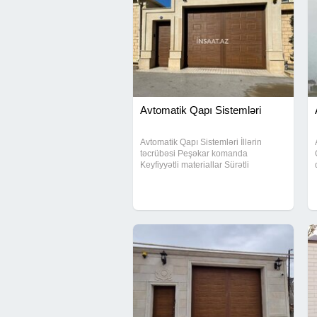
Avtomatik Qapı Sistemləri
Avtomatik Qapı Sistemləri İllərin
təcrübəsi Peşəkar komanda
Keyfiyyətli materiallar Sürətli
quraşdırma Rahatlıq və təhlükəsizliyi
bizimlə seçin.