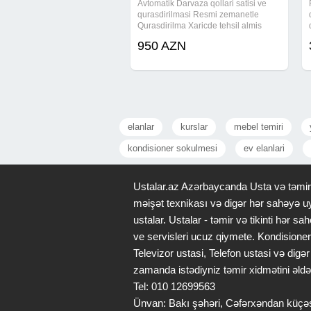
Avtomatik Darvaza qollari satisi ve
qurasdirilmasi Resmi zemanetle
Qurasdirilma Xaricde tehsil almis
muhendislerimiz terefinden heyata
950 AZN
kecirilir Xarakteristika: ●Ceki 14kq ●1
qola dusen maksimal ceki 500kq
●1qol ucun
elanlar
kurslar
mebel temiri
kondisioner sokulmesi
ev elanlari
Ustalar.az Azərbaycanda Usta və təmir x
məişət texnikası və digər hər sahəyə uy
ustalar. Ustalar - təmir və tikinti hər
ve servisleri ucuz qiymete. Kondisioner
Televizor ustasi, Telefon ustasi və di
zamanda istədiyniz təmir xidmətini əldə
Tel: 010 12699563
Ünvan: Bakı şəhəri, Cəfərxəndan küçə