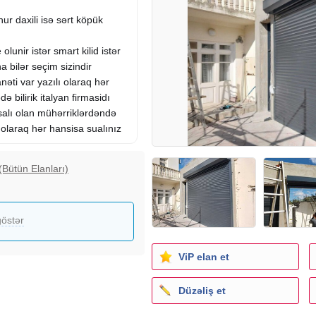
nur daxili isə sərt köpük
e olunir istər smart kilid istər
na bilər seçim sizindir
nəti var yazılı olaraq hər
 bilirik italyan firmasidı
hsalı olan mühərriklərdəndə
a olaraq hər hansisa sualınız
(Bütün Elanları)
östər
ViP elan et
Düzəliş et