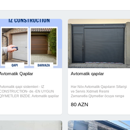
Avtomatik Qapilar
Avtomatik qapılar
Avtomatik qapi sistemleri - IZ
Hər Növ Avtomatik Qapıların Sifarişi
CONSTRUCTION- de.-EN UYGUN
və Servis Xidməti Resmi
QİYMETLER BİZDE. Avtomatik qapilar
Zəmanətlə.Qiymətlər öcuyə rəngə
Avtomatik jaluz qapilar qapilar
göre deyişir. Bakı və Bakı ətrafı
80 AZN
darvazalar
çatdırılma quraşdırma pulsuzdur.
Malın növü: Pəncərələr, qapılar,
eyvanlar Çatdırılma: Bəli