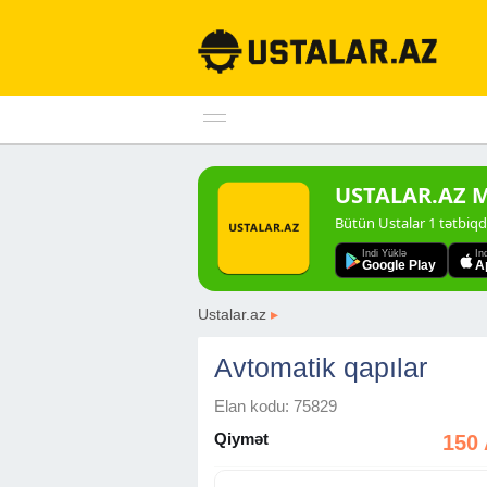
USTALAR.AZ Mo
Bütün Ustalar 1 tətbiq
Indi Yüklə
In
Google Play
A
Ustalar.az
▸
Avtomatik qapılar
Elan kodu: 75829
Qiymət
150