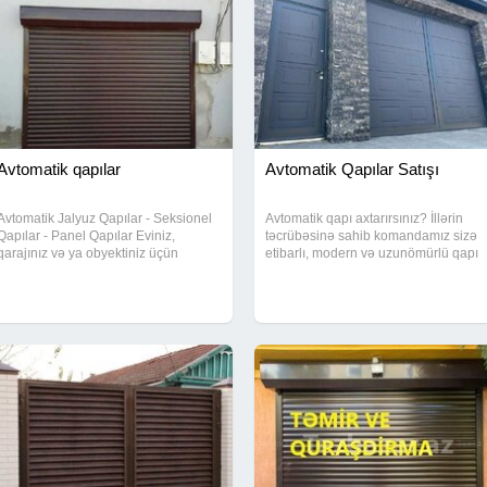
Avtomatik qapılar
Avtomatik Qapılar Satışı
Avtomatik Jalyuz Qapılar - Seksionel
Avtomatik qapı axtarırsınız? İllərin
Qapılar - Panel Qapılar Eviniz,
təcrübəsinə sahib komandamız sizə
qarajınız və ya obyektiniz üçün
etibarlı, modern və uzunömürlü qapı
keyfiyyətli və müasir qapılar
sistemləri təklif edir. Keyfiyyət bizim
axtarırsınız? O zaman doğru
işimizin əsas prinsipidir.
ünvandasınız! Biz sizə aşağıdakı qapı
növlərini təqdim