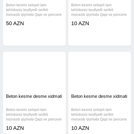
Beton kesimi seliqeli tam
Beton kesimi seliqeli tam
təhlükəsiz keyfiyetli serfeli
təhlükəsiz keyfiyetli serfeli
münasib qiymətə Qapi ve pencere
münasib qiymətə Qapi ve pencere
yerlerinin lift pilleken yerlerinin
yerlerinin lift pilleken yerlerinin
50 AZN
10 AZN
arakesmelerin monolit ve
arakesmelerin monolit ve
divarlarin her razmerde seliqeli
divarlarin her razmerde seliqeli
tam tehlükəsiz kəsimi İşləri.Qiymət
tam tehlükəsiz kəsimi İşləri.Qiymət
Beton kesme desme xidməti
Beton kesme desme xidməti
Beton kesimi seliqeli tam
Beton kesimi seliqeli tam
təhlükəsiz keyfiyetli serfeli
təhlükəsiz keyfiyetli serfeli
münasib qiymətə Qapi ve pencere
münasib qiymətə Qapi ve pencere
yerlerinin lift pilleken yerlerinin
yerlerinin lift pilleken yerlerinin
10 AZN
10 AZN
arakesmelerin monolit ve
arakesmelerin monolit ve
divarlarin her razmerde seliqeli
divarlarin her razmerde seliqeli