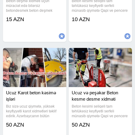
Beton deşmə xidməti üçün
Beton kesimi seliqeli tam
müraciət edə bilərsiz
təhlükəsiz keyfiyetli serfeli
betondesmek beton deşmek
münasib qiymətə Qapi ve pencere
deşmək veton beton deşen
yerlerinin lift pilleken yerlerinin
15 AZN
10 AZN
deshen deshmek betonkesmek
arakesmelerin monolit ve
betondesmek isler isleri ishleti
divarlarin her razmerde seliqeli
beton ishleri işlətri deşmək Beton
tam tehlükəsiz kəsimi İşləri.Qiymət
sverlil sverlits beton
Ucuz Karot beton kəsimə
Ucuz və peşəkar Beton
işləri
kesme desme xidməti
Biz sizə ucuz qiymətə, yüksək
Beton kesimi seliqeli tam
keyfiyyətli karot xidmətləri təklif
təhlükəsiz keyfiyetli serfeli
edirik. Azərbaycanın bütün
münasib qiymətə Qapi ve pencere
bölgələrində obyekt və
yerlerinin lift pilleken yerlerinin
50 AZN
50 AZN
mənzillərdə təhlükəsiz, zəmanətli
arakesmelerin monolit ve
və operativ beton kəsimi və deşmə
divarlarin her razmerde seliqeli