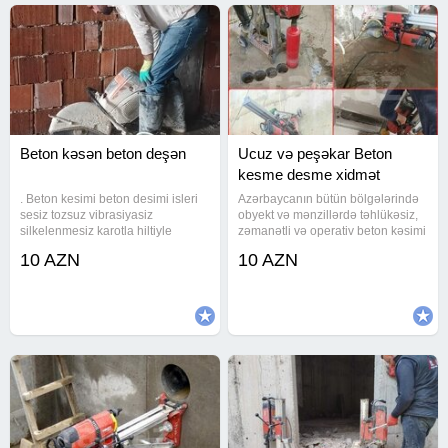
Beton kəsən beton deşən
Ucuz və peşəkar Beton
kesme desme xidmət
. Beton kesimi beton desimi isleri
Azərbaycanın bütün bölgələrində
sesiz tozsuz vibrasiyasiz
obyekt və mənzillərdə təhlükəsiz,
silkelenmesiz karotla hiltiyle
zəmanətli və operativ beton kəsimi
desilmesi kesilmesi beton isleri
və deşmə işlərini həyata
10 AZN
10 AZN
gorilir kesime ayid desime ayid
keçiririk.Beton kesen beton deşen
olan isler keame delme kesim
beton kesimi beton deşimi armatur
desim sokinti daginti isleri
qarişiq betonlarin