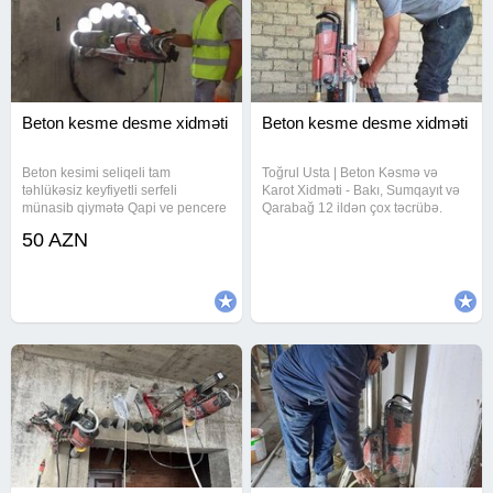
Beton kesme desme xidməti
Beton kesme desme xidməti
Beton kesimi seliqeli tam
Toğrul Usta | Beton Kəsmə və
təhlükəsiz keyfiyetli serfeli
Karot Xidməti - Bakı, Sumqayıt və
münasib qiymətə Qapi ve pencere
Qarabağ 12 ildən çox təcrübə.
yerlerinin lift pilleken yerlerinin
Tozsuz, vibrasiyasız və dəqiq
50 AZN
arakesmelerin monolit ve
beton kəsmə xidməti təqdim edirik.
divarlarin her razmerde seliqeli
XİDMƏTLƏRİMİZ: Qapı yeri,
tam tehlükəsiz kəsimi İşləri.Qiymət
pəncərə yeri açmaq Diamant karot