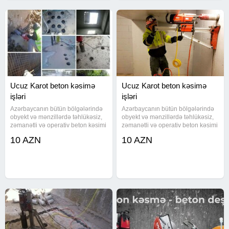
Ucuz Karot beton kəsimə
Ucuz Karot beton kəsimə
işləri
işləri
Azərbaycanın bütün bölgələrində
Azərbaycanın bütün bölgələrində
obyekt və mənzillərdə təhlükəsiz,
obyekt və mənzillərdə təhlükəsiz,
zəmanətli və operativ beton kəsimi
zəmanətli və operativ beton kəsimi
və deşmə işlərini həyata
və deşmə işlərini həyata
10 AZN
10 AZN
keçiririk.Beton kesen beton deşen
keçiririk.Beton kesen beton deşen
beton kesimi beton deşimi armatur
beton kesimi beton deşimi armatur
qarişiq betonlarin
qarişiq betonlarin