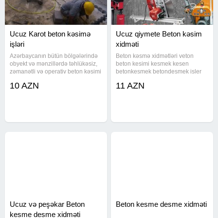
Ucuz Karot beton kəsimə
Ucuz qiymete Beton kəsim
işləri
xidməti
Azərbaycanın bütün bölgələrində
Beton kəsmə xidmətləri veton
obyekt və mənzillərdə təhlükəsiz,
beton kesimi kesmek kesen
zəmanətli və operativ beton kəsimi
betonkesmek betondesmek isler
və deşmə işlərini həyata
isleri ishleti beton ishleri işlətri
10 AZN
11 AZN
keçiririk.Beton kesen beton deşen
kəsmək deşmək Beton beton
beton kesimi beton deşimi armatur
sverlit beton rezka betona rezat
qarişiq betonlarin
rezhushiy risunok rezat beton
beton
Ucuz və peşəkar Beton
Beton kesme desme xidməti
kesme desme xidməti