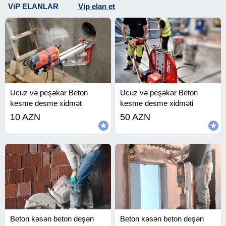
ViP ELANLAR
Vip elan et
Ucuz və peşəkar Beton
Ucuz və peşəkar Beton
kesme desme xidmət
kesme desme xidməti
10 AZN
50 AZN
Beton kəsən beton deşən
Beton kəsən beton deşən