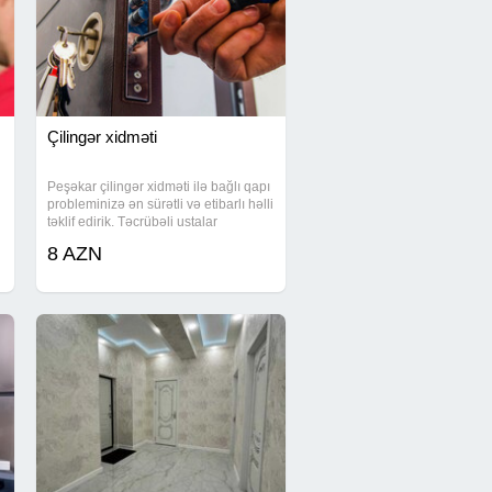
Çilingər xidməti
Peşəkar çilingər xidməti ilə bağlı qapı
probleminizə ən sürətli və etibarlı həlli
təklif edirik. Təcrübəli ustalar
tərəfindən ev, avtomobil və seyf
8 AZN
qapılarının açılması tam zərərsiz
şəkildə həyata keçirilir. Qapınızın