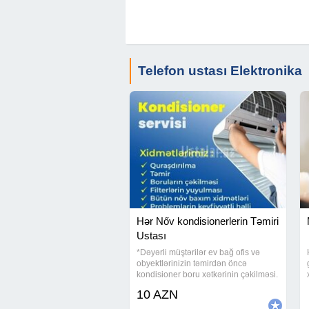
Telefon ustası Elektronika
Hər Nőv kondisionerlerin Təmiri
Ustası
*Dəyərli müştərilər ev bağ ofis və
obyektlərinizin təmirdən öncə
kondisioner boru xətkərinin çəkilməsi.
*Bütün marka kondisionerlərin təmiri
10 AZN
və quraşdırılması səliqəli və yüksək
keyfiyyətlə. Görülən işlərimizə