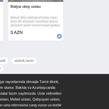
Malyar oboy ustası
Malyar aboy paduqa emusya maye
aboy 3D aboylarin vurulmasi qopuq
aboylarin təmiri hamam tualet şkaturu
fasad işləri qapı pəncərə atqozlari
3 AZN
kafel metlaq laminat işləri və .s
edli
elektrik temiri
i
ər rayonlarında olmaqla Təmir-tikinti,
qdim olunur. Bakida və Azərbaycanda
stalar bizim saytimizda. Uste xidmetleri
 ustasi, Mebel ustasi, Qabyuyan ustasi,
lən usta nömrəsinə zəng vurun və tezbir