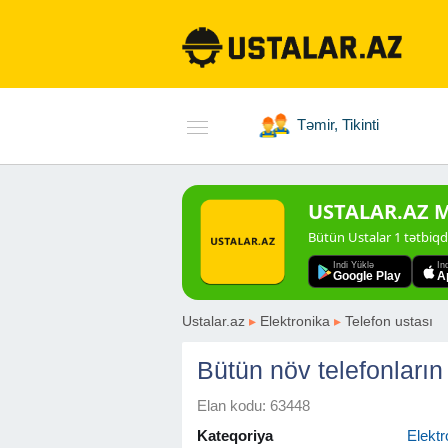
Təmir, Tikinti
USTALAR.AZ Mo
Bütün Ustalar 1 tətbiq
Indi Yüklə
In
Google Play
A
Ustalar.az
▸
Elektronika
▸
Telefon ustası
Bütün növ telefonların 
Elan kodu: 63448
Kateqoriya
Elektr