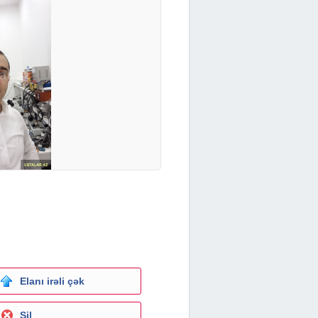
Elanı irəli çək
Sil