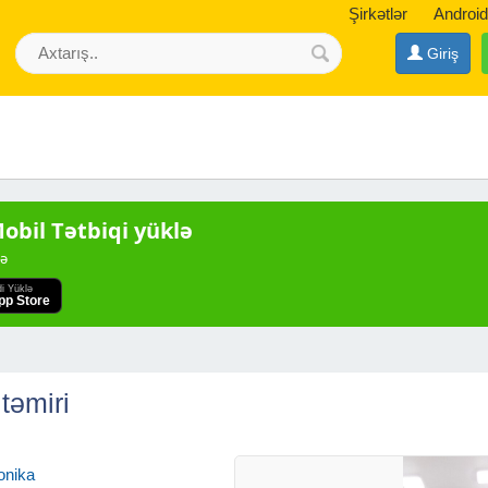
Şirkətlər
Android
Giriş
bil Tətbiqi yüklə
də
di Yüklə
pp Store
təmiri
onika