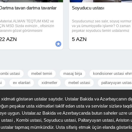
Dartma tavan dartma tavanlar
Soyuducu ustası
Material.ALMAN TEQTUM KM2 ve
Soyuducunuz səs salır, soyuq vurmur
ÇİN MSD Sizdə evinizin , ofisinizin
və ya ümumiyyətlə işləmir? O zaman
tavanını gözəl görünməsini
peşəkar soyuducu təmiri ustalarımız
isdəyirsinizsə vaxt itirmədən bizə
sizin xidmətinizdədir. Biz istənilən
22 AZN
5 AZN
müraciət edin Dartma tavan
marka və model soyuducuların
teksturuna görə dartıla bilən
təmirini tam zəmanətlə həyata
materialdır . Əlavə heç bir boya
keçiririk
kombi ustasi
mebel temiri
masaj birja
kondisioner ustasi ehm
si
ev elanlari
xidmetler
mebel ustasi
paltaryuyan ustas
idməti göstərən ustalar saytıdır. Ustalar Bakida və Azərbaycanın dig
ğun peşəkar usta xidmətləri təklif edən usta və servislər sizlərə tə
 saheye uygun. Ustalar.az Bakida ve Azerbaycanda butun saheler uzre u
 ustasi , Kombi ustasi, Soyuducu ustasi, Paltaryuyan ustasi, Ariston
gər ustalar tapmaq mümkündür. Usta sifariş etmək üçün elanda göstəri