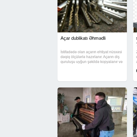
Açar dublikatı Əhmədli
İstifadədə olan açarın ehtiyat nüsxəsi
dəqiq ölçülərlə hazırlanır. Açarın diş
quruluşu uyğun şəkildə kopyalanır və
kiliddə rahat işləməsi yoxlanılır. Bir
neçə ailə üzvü və ya işçi üçün əlavə
açar hazırlanması da həyata