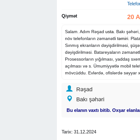
Telefo
Qiymət
20 
Salam. Adım Rəşad
usta
. Bakı şəhəri
növ telefonların zəmanətli
təmiri
. Plat
Sınmış ekranların dəyişdirilməsi, şüşə
dəyişdirilməsi. Batareyaların zəmanətli
Prosessorların yığılması, yaddaş sxem
açılması və s. Ümumiyyətlə mobil tele
mövcüddu. Evlərdə, ofislərdə səyyar 
Rəşad
Bakı şəhəri
Bu elanın vaxtı bitib. Oxşar elanl
Tarix: 31.12.2024