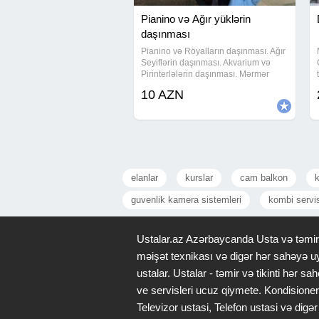
Pianino və Ağır yüklərin
daşınması
Pianino və Röyalların daşınması. Ağır
Seyiflərin daşınması. Akvarium və
Pirinterlələrin daşınması. Mərmər
stolları və Tibbi çarpayların
10 AZN
daşınmàsı. Pianino və Röyalların
köklənməsi. Təmiri və restavrasiyası.
Ev
elanlar
kurslar
cam balkon
guvenlik kamera sistemleri
kombi servi
Ustalar.az Azərbaycanda Usta və təmir x
məişət texnikası və digər hər sahəyə uy
ustalar. Ustalar - təmir və tikinti hər
ve servisleri ucuz qiymete. Kondisioner
Televizor ustasi, Telefon ustasi və di