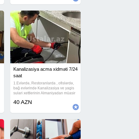
Radiyator
Kanalizasiya acma xidməti 7/24
saat
1.Evlərdə, Restoranlarda , ofislərdə,
bağ evlərində Kanalizasiya ve yagis
sulari xettlerinin Almaniyadan müasir
avadanliqlar ile temizlenmesi ve
40 AZN
siradan cixmiş kanalizasiya xettlerinin
kamera ile muşaide aparilmasi ve