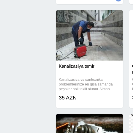
zəmanət
Kanalizasiya təmiri
Kanalizasiya və santexnika
problemlərinizə ən qısa zamanda
peşəkar həll təklif olunur. Alman
texnologiyası ilə təchiz olunmuş
35 AZN
avadanlıqlar vasitəsilə tıxanmış
borular təmiz, sürətli və effektiv
şəkildə açılır. Yəni