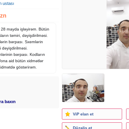
n ustası
Azn
, 28 mayda işləyirəm. Bütün
aların təmiri, dəyişdirilməsi.
lərin bərpası. Sxemlərin
 dəyişdirilməsi.
lərinin bərpası. Kodların
fona aid bütün xidmətlər
xidmətdə göstərirəm.
ara baxın
ViP elan et
Düzəliş et