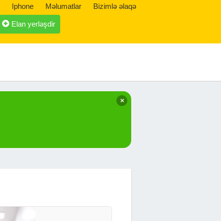
Iphone
Məlumatlar
Bizimlə əlaqə
Elan yerləşdir
✕