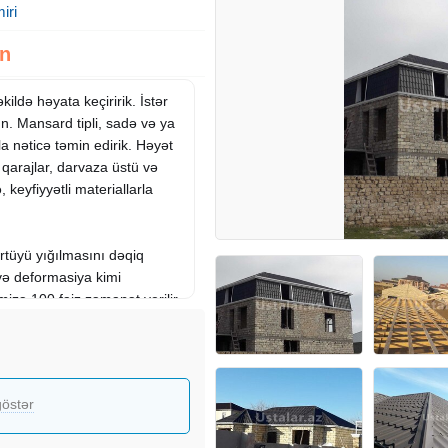
iri
zn
ildə həyata keçiririk. İstər
un. Mansard tipli, sadə və ya
a nəticə təmin edirik. Həyət
, qarajlar, darvaza üstü və
 keyfiyyətli materiallarla
tüyü yığılmasını dəqiq
və deformasiya kimi
imizə 100 faiz zəmanət verilir.
östər