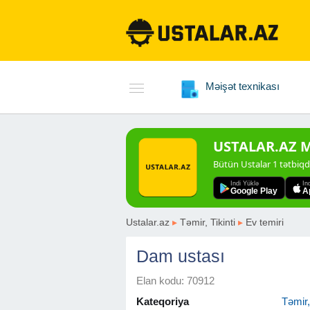
Məişət texnikası
USTALAR.AZ Mo
Bütün Ustalar 1 tətbiq
Indi Yüklə
In
Google Play
A
Ustalar.az
▸
Təmir, Tikinti
▸
Ev temiri
Dam ustası
Elan kodu: 70912
Kateqoriya
Təmir, 