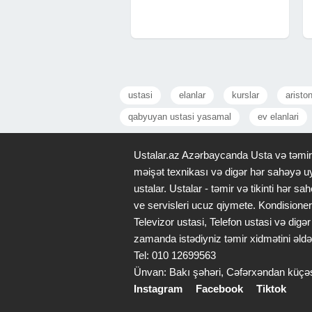
təcrübəmizlə sizə sadəcə divarlar
deyil, rahat bir gələcək vəd
edirik.Fərdi yanaşma və modern
memarlıq
ustasi
elanlar
kurslar
aristo
qabyuyan ustasi yasamal
ev elanlari
Ustalar.az Azərbaycanda Usta və təmir x
məişət texnikası və digər hər sahəyə uy
ustalar. Ustalar - təmir və tikinti hər
ve servisleri ucuz qiymete. Kondisioner
Televizor ustasi, Telefon ustasi və di
zamanda istədiyniz təmir xidmətini əldə
Tel: 010 12699563
Ünvan: Bakı şəhəri, Cəfərxəndan küçə
Instagram
Facebook
Tiktok