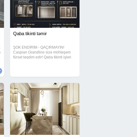
Qaba tikinti təmir
t
ŞOK ENDİRİM - QAÇIRMAYIN!
n
Caspian Grandline sizə möhtəşəm
fürsət təqdim edir! Qaba tikinti işləri
indi 250 AZN-dən başlayan ŞOK
qiymətlə! Bazardakı qiymətlərdən
daha sərfəli Keyfiyyət + sürət +
zəmanət bir arada Məhdud