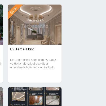
Şirkət
Ev Təmir-Tikinti
!
Ev Təmir-Tikinti Xidmətləri - A-dan Z-
i
yə Həllər Mənzil, ofis və digər
l
obyektlərdə bütün növ təmir-tikinti
u
işlərini kompleks şəkildə həyata
keçiririk. Sifarişdən təhvilə qədər
bütün proses peşəkar nəzarət altında