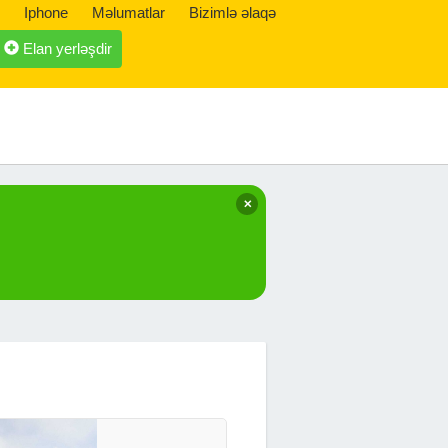
Iphone
Məlumatlar
Bizimlə əlaqə
Elan yerləşdir
✕