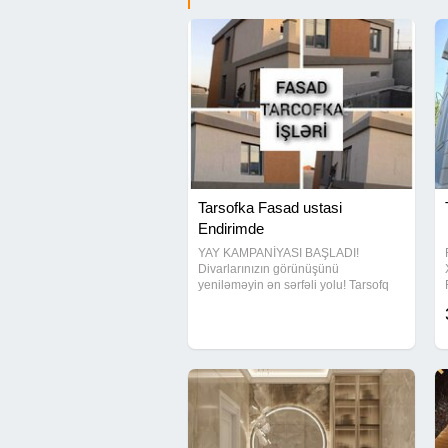
Tarsofka Fasad ustasi
Endirimde
YAY KAMPANİYASI BAŞLADI!
Divarlarınızın görünüşünü
yeniləməyin ən sərfəli yolu! Tarsofq
Emulsiya Səliqəli və keyfiyyətli iş
Təmiz və sürətli xidmət Evinizə təzə
və baxımlı görünüş HƏR ŞEY DAXİL -
CƏMİ 10 MANAT! Yay