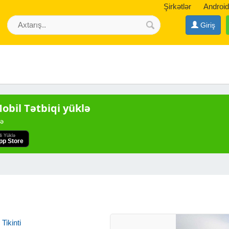
Şirkətlər
Android
Giriş
bil Tətbiqi yüklə
də
di Yüklə
pp Store
Tikinti