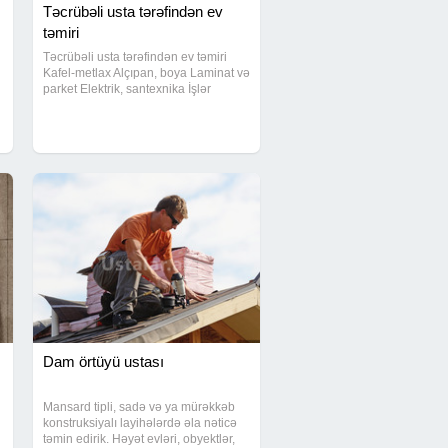
Təcrübəli usta tərəfindən ev
təmiri
Təcrübəli usta tərəfindən ev təmiri
Kafel-metlax Alçıpan, boya Laminat və
parket Elektrik, santexnika İşlər
zəmanətlə görülür.
Dam örtüyü ustası
Mansard tipli, sadə və ya mürəkkəb
konstruksiyalı layihələrdə əla nəticə
təmin edirik. Həyət evləri, obyektlər,