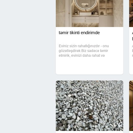
təmir tikinti endirimde
Eviniz sizin rahatlığınızdır - onu
gözəlləşdirək Biz sadəcə təmir
etmirik, evinizi daha rahat və
yaşanılacaq hala gətiririk. Müasir
dizaynla təmir Keyfiyyətli
materiallardan istifadə Zövqlü və
səliqəli iş İstədiyiniz