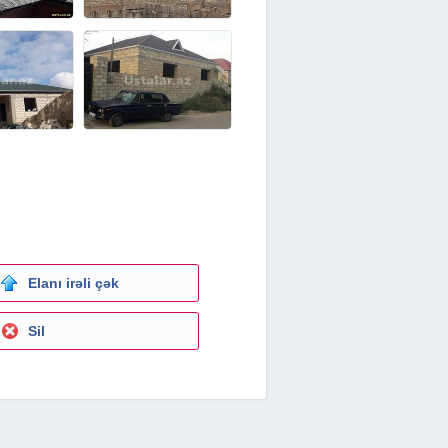
Elanı irəli çək
Sil