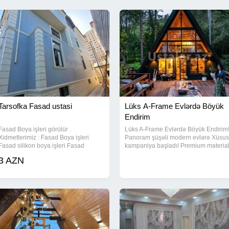
Tarsofka Fasad ustasi
Lüks A-Frame Evlərdə Böyük
Endirim
Fasad Boya işleri görülür .
Lüks A-Frame Evlərdə Böyük Endirim
Xidmetlerimiz : Fasad Boya işleri
Panoram şüşəli modern evlərə Xüsus
Fasad silikon boya işleri Fasad
kampaniya başladı! Premium materia
tarsofka işleri Fasad dekorativ suvaq
4 fəsil izolyasiya Endirimli paketlər B
3 AZN
işleri Fasad isdi aqlay işleri Fasad
fürsət məhdud saydadır!
termo izolyasiya işleri Fasad bina
işleri Fasad