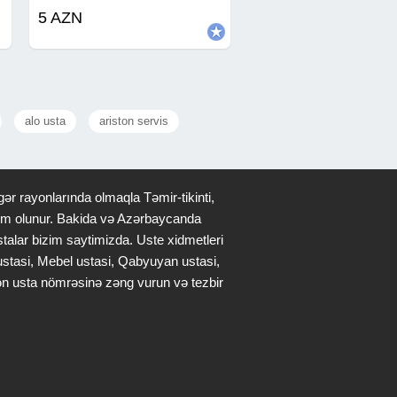
çoxmərtəbəli binalar, qarajlar, darvaza
5 AZN
üstü və hasarların dam örtükləri tam
dəqiqliklə, keyfiyyətli
alo usta
ariston servis
ər rayonlarında olmaqla Təmir-tikinti,
qdim olunur. Bakida və Azərbaycanda
stalar bizim saytimizda. Uste xidmetleri
 ustasi, Mebel ustasi, Qabyuyan ustasi,
lən usta nömrəsinə zəng vurun və tezbir