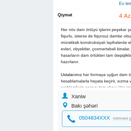
Ev tem
Qiymət
4 A
Hər növ dam örtüyü işlərini peşəkar şək
fiqurlu, istərsə də fiqursuz damlar ols
mürəkkəb konstruksiyalı layihələrdə əl
evləri, obyektlər, çoxmərtəbəli binalar
hasarların dam örtükləri tam dəqiqliklə,
hazırlanır.
Ustalarımız
hər formaya uyğun dam ör
hesablamalarla həyata keçirir, sızma 
problemlərin qarşısı tam alınır. Hər iş
Xaniw
Bakı şəhəri
0504834XXX
nömrəni g