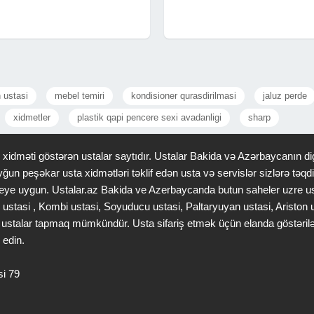
keyfiyyətlə və məsuliyyətlə yerinə
cəmi 250 AZN-dən başlayır Sıfırdan
yetirirəm. Xidmətlər: Evlərin sıfırdan
peşəkar tikinti xidməti Güvənli,
tikintisi Mənzil təmiri (tam və ya
keyfiyyətli və sürətli icra Hər
n ustasi
mebel temiri
kondisioner qurasdirilmasi
jaluz perde
xidmetler
plastik qapi pencere sexi avadanligi
sharp
idməti göstərən ustalar saytıdır. Ustalar Bakida və Azərbaycanın dig
ğun peşəkar usta xidmətləri təklif edən usta və servislər sizlərə tə
 saheye uygun. Ustalar.az Bakida ve Azerbaycanda butun saheler uzre u
 ustasi , Kombi ustasi, Soyuducu ustasi, Paltaryuyan ustasi, Ariston
gər ustalar tapmaq mümkündür. Usta sifariş etmək üçün elanda göstəri
 edin.
si 79