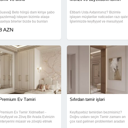
Suavağ Beto hörgü dam kirişə şabo
Etibarlı Usta Axtarırsınız? Bizimlə
qazdırmağ istəyən bizimlə əlaqə
işləyən müştərilər nəticədən razı qalır
saxlıya bilərlər bizdə bu bunları
İşlərimizdə keyfiyyət və məsuliyyət
görəcək ustalar var
əsasdır. Uzun illik təcrübə Səliqəli iş
8 AZN
Vaxtında təhvil Münasib qiymət Eviniz
etibarlı əllərə həvalə edin
Premium Ev Təmiri
Sıfırdan təmir işləri
Premium Ev Təmir Xidmətləri -
Keyfiyyətsiz təmirdən bezmisiniz?
Keyfiyyət və Zövq Bir Arada Evinizin
Doğru ustanı seçin Təmir zamanı ən
interyerini müasir və zövqlü etmək
çox rast gəlinən problemləri aradan
üçün peşəkar komandamız
qaldırırıq: gecikmə, səliqəsiz iş və