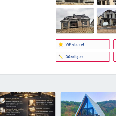
ViP elan et
Düzəliş et