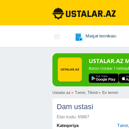
Məişət texnikası
USTALAR.AZ Mo
Bütün Ustalar 1 tətbiq
Indi Yüklə
In
Google Play
A
Ustalar.az
▸
Təmir, Tikinti
▸
Ev temiri
Dam ustasi
Elan kodu: 69867
Kateqoriya
Təmir, 