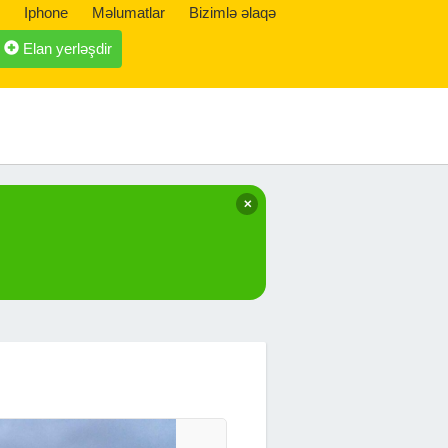
Iphone
Məlumatlar
Bizimlə əlaqə
Elan yerləşdir
✕