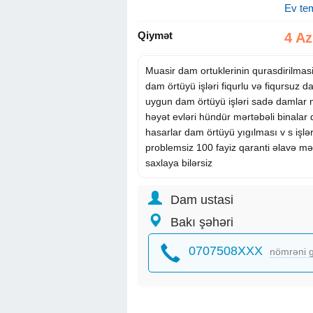
Ev tem
Qiymət
4 A
Muasir dam ortuklerinin qurasdirilmas
dam örtüyü işləri fiqurlu və fiqursuz 
uygun dam örtüyü işləri sadə damlar 
həyət evləri hündür mərtəbəli binalar
hasarlar dam örtüyü yıgılması v s işlə
problemsiz 100 fayiz qaranti əlavə m
saxlaya bilərsiz
Dam ustasi
Bakı şəhəri
0707508XXX
nömrəni g