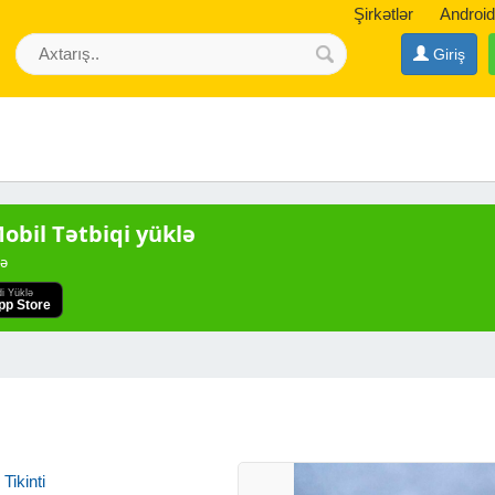
Şirkətlər
Android
Giriş
bil Tətbiqi yüklə
də
di Yüklə
pp Store
Tikinti