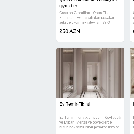
qiymetler
Caspian Grandline - Qaba Tikinti
Xidmətləri Evinizi sıfırdan peşəkar
şəkildə tikdirmək istəyirsiniz? O
zaman doğru ünvandasınız! Qaba
250 AZN
tikinti işləri 250 AZN-dən başlayaraq
Keyfiyyətli materiallar və peşəkar
Ev Təmir-Tikinti
Ev Təmir-Tikinti Xidmətləri - Keyfiyyətli
və Etibarlı Mənzil və obyektlərdə
bütün növ təmir işləri peşəkar ustalar
tərəfindən görülür. İşlər mərhələli