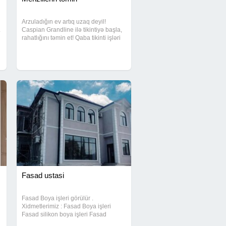
Arzuladığın ev artıq uzaq deyil!
.
Caspian Grandline ilə tikintiyə başla,
rahatlığını təmin et! Qaba tikinti işləri
cəmi 250 AZN-dən başlayır Sıfırdan
i
peşəkar tikinti xidməti Güvənli,
keyfiyyətli və sürətli icra Hər
Fasad ustasi
Fasad Boya işleri görülür .
Xidmetlerimiz : Fasad Boya işleri
Fasad silikon boya işleri Fasad
tarsofka işleri Fasad dekorativ suvaq