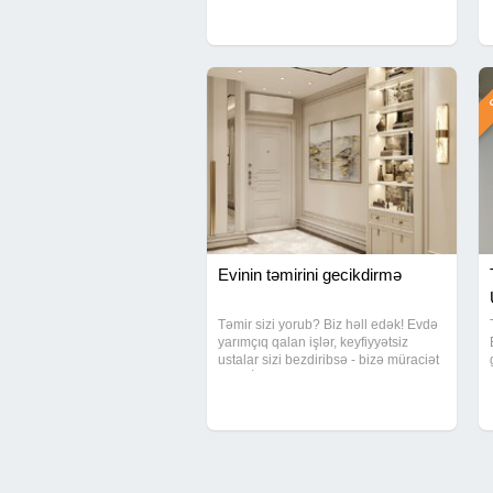
şəkildə və planlı şəkildə icra olunur.
Xidmətlər: Tam və qismən
Ş
Evinin təmirini gecikdirmə
Təmir sizi yorub? Biz həll edək! Evdə
yarımçıq qalan işlər, keyfiyyətsiz
ustalar sizi bezdiribsə - bizə müraciət
edin. İşimizi səliqə ilə və tam
məsuliyyətlə görürük. Gördüyümüz
işlər: Sıfırdan ev təmiri Hamam və
mətbəx