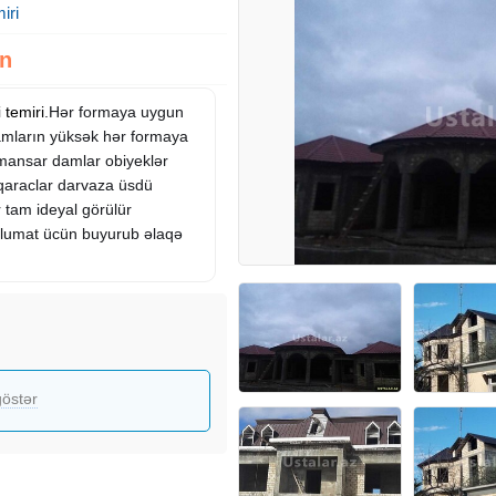
iri
zn
i
temiri
.Hər formaya uygun
damların yüksək hər formaya
mansar damlar obiyeklər
 qaraclar darvaza üsdü
r tam ideyal görülür
əlumat ücün buyurub əlaqə
östər