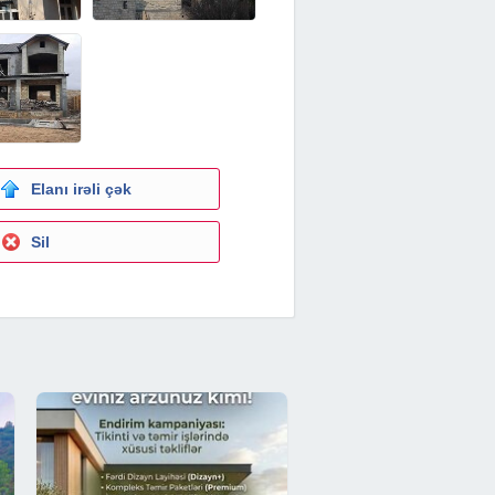
Elanı irəli çək
Sil