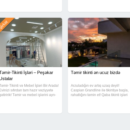
xidmətinizdədir. Hər bir detal diqqətlə
keyfiyyətsiz nəticə. Bizim xidmətlər:
işlənir və uzunömürlü nəticə təmin
Sıfırdan təmir işləri Köhnə təmirin
olunur
irkət
Təmir-Tikinti İşləri – Peşəkar
Təmir tikinti ən ucuz bizdə
Ustalar
Təmir-Tikinti və Mebel İşləri Bir Arada!
Arzuladığın ev artıq uzaq deyil!
Evinizi sıfırdan tam hazır vəziyyətə
Caspian Grandline ilə tikintiyə başla,
gətiririk! Təmir və mebel işlərini ayrı-
rahatlığını təmin et! Qaba tikinti işləri
ayrı ustalara ehtiyac qalmadan, bir
cəmi 250 AZN-dən başlayır Sıfırdan
komandaya həvalə edin - vaxtınıza və
peşəkar tikinti xidməti Güvənli,
büdcənizə qənaət edin
keyfiyyətli və sürətli icra Hər