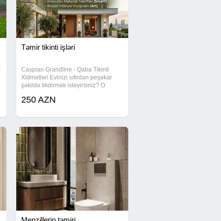
Təmir tikinti işləri
!
Caspian Grandline - Qaba Tikinti
Xidmətləri Evinizi sıfırdan peşəkar
şəkildə tikdirmək istəyirsiniz? O
zaman doğru ünvandasınız! Qaba
250 AZN
tikinti işləri 250 AZN-dən başlayaraq
Keyfiyyətli materiallar və peşəkar
Menzillerin təmiri