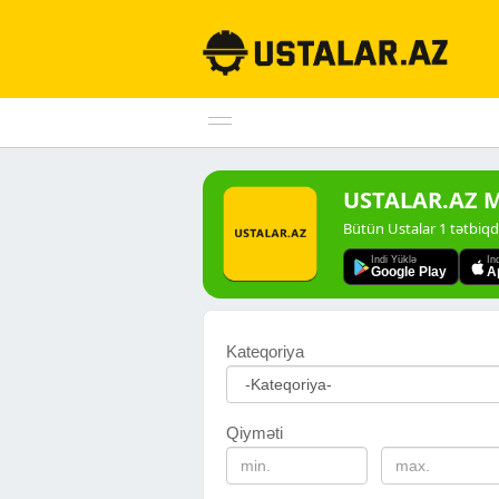
USTALAR.AZ Mo
Bütün Ustalar 1 tətbiq
Indi Yüklə
In
Google Play
A
Kateqoriya
Qiyməti