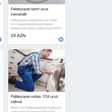
Paltaryuyan təmir ucuz
zəmanətli
Paltaryuyan maşınlarının və bütün
növ məişət texnikalarının təmiri
,
paltaryuyan ustasi, paltaryuyan temiri,
n
paltryuyan servis, paltaryuyan təmiri,
15 AZN
,
paltaryuyan ustası, paltaryuyan
servisi, paltaryuyan masin ustasi,
paltar
Paltaryuyan ustası 7/24 ucuz
xidmət
Bütün növ Paltaryuyanlarin keyfiyyətli
zəmanətlə ünvanda sürətli təmiri