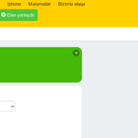
Iphone
Məlumatlar
Bizimlə əlaqə
Elan yerləşdir
✕