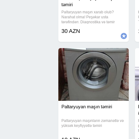
təmiri
Paltaryuyan maşın xarab olub?
Narahat olma! Peşəkar usta
tərəfindən: Diaqnostika və təmir
Motor, nasos, platalar, su buraxma
30 AZN
problemləri Yerində və operativ
xidmət Etibarlı iş - real qiymət -
müştəri məmnuniyyəti Bakı
Paltaryuyan maşın təmiri
Paltaryuyan maşınların zəmanətlə və
yüksək keyfiyyətlə təmiri