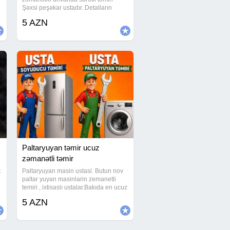
Şəxsi peşəkar ustadır. Detalların
k
originallığına zəmanət veririk. Uzun
5 AZN
zəmanəti və ucuz qiyməti deyirik 2 illik
zəmanət verilir. Peşəkar və
Paltaryuyan təmir ucuz
zəmanətli təmir
t
Paltaryuyan masin ustasi. Butun nov
paltar yuyan masinlarin zemanetli
temiri , ixtisaslı ustalar.Bakıda en ucuz
təmir bizdədir.Xidmətlərimizin qiyməti
5 AZN
5 Azn-dən başlayır.Bizimlə pulunuza
qənaət etmiş olarsınınız.Bizim