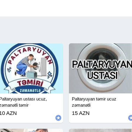
Paltaryuyan ustası ucuz,
Paltaryuyan təmir ucuz
zəmanətli təmir
zəmanətli
10 AZN
15 AZN