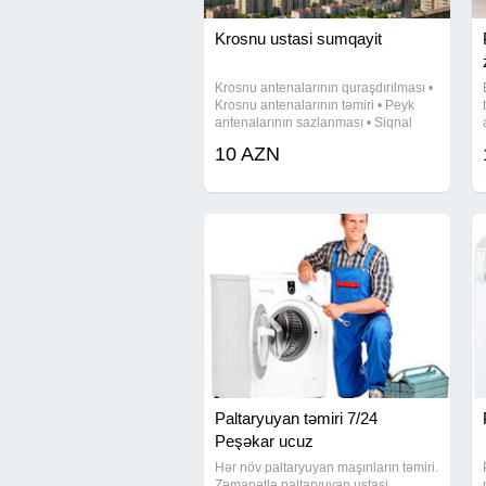
Krosnu ustasi sumqayit
Krosnu antenalarının quraşdırılması •
Krosnu antenalarının təmiri • Peyk
antenalarının sazlanması • Siqnal
problemlərinin aradan qaldırılması •
10 AZN
Smart TV sazlanması və
quraşdırılması • TV Box satışı və
Paltaryuyan təmiri 7/24
Peşəkar ucuz
Hər növ paltaryuyan maşınların təmiri.
Zəmanətlə paltaryuyan ustasi,