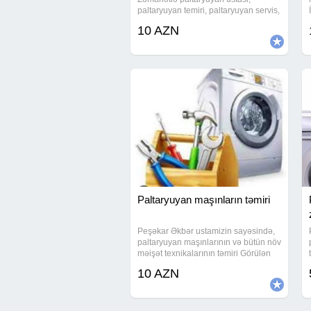
paltaryuyan temiri, paltaryuyan servis,
paltaryuyan masin ustasi baku,
10 AZN
paltaryuyan masin ustasi, paltaryuyan
ustasi baki, paltar yuyan ustasi,
Paltaryuyan maşınların təmiri
Peşəkar Əkbər ustamizin sayəsində,
paltaryuyan maşınlarının və bütün növ
məişət texnikalarının təmiri Görülən
işə əsasən hamıya münasib qiymət
10 AZN
deyirik #Paltaryuyan temiri qabyuyan
paltaryuyan qabyuyan qabyuyan