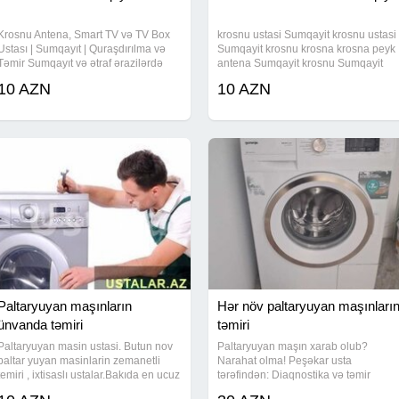
Krosnu Antena, Smart TV və TV Box
krosnu ustasi Sumqayit krosnu ustasi
Ustası | Sumqayıt | Quraşdırılma və
Sumqayit krosnu krosna krosna peyk
Təmir Sumqayıt və ətraf ərazilərdə
antena Sumqayit krosnu Sumqayit
krosnu antenaların quraşdırılması və
krosna peyk sputnik krosnu ustasi
10 AZN
10 AZN
təmiri, peyk antenalarının sazlanması,
Sumqayit Sumqayit Sumqayit krosnu
Smart TV sazlanması, TV Box satışı və
ustasi Sumqayit Sumqayit şəhər və
ətraf
Paltaryuyan maşınların
Hər növ paltaryuyan maşınları
ünvanda təmiri
təmiri
Paltaryuyan masin ustasi. Butun nov
Paltaryuyan maşın xarab olub?
paltar yuyan masinlarin zemanetli
Narahat olma! Peşəkar usta
temiri , ixtisaslı ustalar.Bakıda en ucuz
tərəfindən: Diaqnostika və təmir
təmir bizdədir.Bizimlə pulunuza
Motor, nasos, platalar, su buraxma