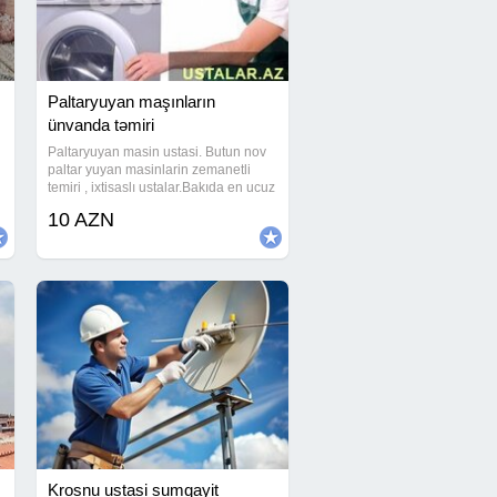
Paltaryuyan maşınların
ünvanda təmiri
Paltaryuyan masin ustasi. Butun nov
paltar yuyan masinlarin zemanetli
temiri , ixtisaslı ustalar.Bakıda en ucuz
təmir bizdədir.Bizimlə pulunuza
10 AZN
qənaət etmiş olarsınınız.Bizim
ustalarımız həftənin 7 günü, günün 24
Saatı
Krosnu ustasi sumqayit