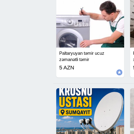
Paltaryuyan təmir ucuz
zəmanətli təmir
5 AZN