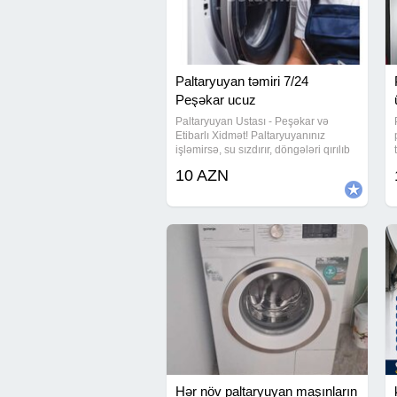
Paltaryuyan təmiri 7/24
Peşəkar ucuz
Paltaryuyan Ustası - Peşəkar və
Etibarlı Xidmət! Paltaryuyanınız
işləmirsə, su sızdırır, döngələri qırılıb
və ya hər hansı texniki problemi
10 AZN
varsa, peşəkar ustamız dərhal
müdaxilə edir. Biz bütün növ
paltaryuyanların -
Hər növ paltaryuyan maşınların