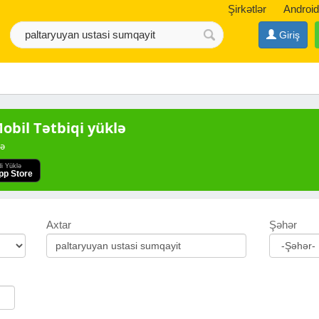
Şirkətlər
Android
Giriş
bil Tətbiqi yüklə
də
di Yüklə
pp Store
Axtar
Şəhər