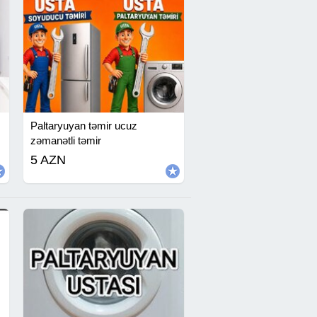
Paltaryuyan təmir ucuz
zəmanətli təmir
5 AZN