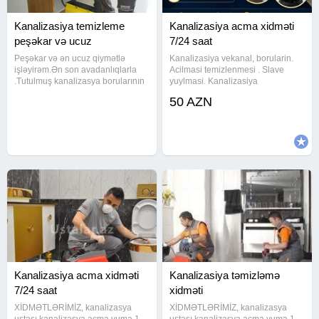
Kanalizasiya temizleme
Kanalizasiya acma xidməti
peşəkar və ucuz
7/24 saat
Peşəkar və ən ucuz qiymətlə
Kanalizasiya vekanal, borularin.
işləyirəm.Ən son avadanlıqlarla
Acilmasi temizlenmesi . Slave
.Tutulmuş kanalizasya borularının
yuylmasi. Kanalizasiya
alman avadanlıqları vasitesi ile
təmizlənməsi kanalzasiya
50 AZN
açılması ve kamera sistemi ile
temizlenmesi kanalizasiya
yoxlanılması yağlı metbext
acilmasi kanalizasya tutulmasi
borularının aparat vasitesi ile
aparatla yuyulmasi kanazasya
temizlenmesi
Kanalizasiya acma xidməti
Kanalizasiya təmizləmə
7/24 saat
xidməti
XİDMƏTLƏRİMİZ, kanalizasya
XİDMƏTLƏRİMİZ, kanalizasya
ustası kanalizasya açma yuma 1.
ustası kanalizasya açma yuma 1.