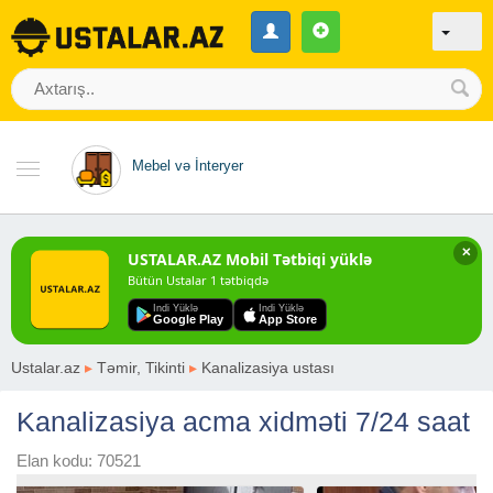
Mebel və İnteryer
✕
USTALAR.AZ Mobil Tətbiqi yüklə
Bütün Ustalar 1 tətbiqdə
Indi Yüklə
Indi Yüklə
Google Play
App Store
Ustalar.az
▸
Təmir, Tikinti
▸
Kanalizasiya ustası
Kanalizasiya acma xidməti 7/24 saat
Elan kodu: 70521