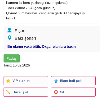
Kamera
ilə boru yoxlanışı (lazım gələrsə)
Təcili xidmət 7/24 (gecə-gündüz)
Qiymət 50m başlayır. Zeng edin gəlib 30 dəqiqəyə işi
bitiririk
Elşən
Bakı şəhəri
Bu elanın vaxtı bitib. Oxşar elanlara baxın
Paylaş
Tarix: 16.02.2026
ViP elan et
Elanı irəli çək
Düzəliş et
Sil