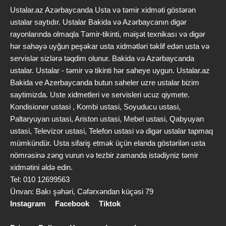
Ustalar.az Azərbaycanda Usta və təmir xidməti göstərən
ustalar saytıdır. Ustalar Bakida və Azərbaycanın digər
rayonlarında olmaqla Təmir-tikinti, məişət texnikası və digər
hər sahəyə uyğun peşəkar usta xidmətləri təklif edən usta və
servislər sizlərə təqdim olunur. Bakida və Azərbaycanda
ustalar. Ustalar - təmir və tikinti hər saheye uygun. Ustalar.az
Bakida ve Azerbaycanda butun saheler uzre ustalar bizim
saytimizda. Uste xidmetleri ve servisleri ucuz qiymete.
Kondisioner ustasi , Kombi ustasi, Soyuducu ustasi,
Paltaryuyan ustasi, Ariston ustasi, Mebel ustasi, Qabyuyan
ustasi, Televizor ustasi, Telefon ustasi və digər ustalar tapmaq
mümkündür. Usta sifariş etmək üçün elanda göstərilən usta
nömrəsinə zəng vurun və tezbir zamanda istədiyniz təmir
xidmətini əldə edin.
Tel: 010 12699563
Ünvan: Bakı şəhəri, Cəfərxəndan küçəsi 79
Instagram
Facebook
Tiktok