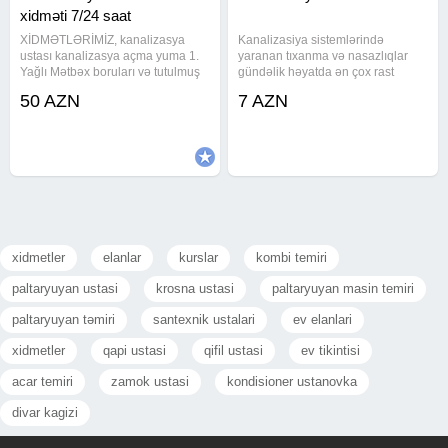
xidməti 7/24 saat
XİDMƏTLƏRİMİZ, kanalizasya
Kanalizasiya sistemlərində
ustası kanalizasya açma yuma 1.
yaranan tıxanma və nasazlıqlar
Yağlı Mətbəx boruları və tutulmuş
gündəlik həyatda ən çox rast
kanalizasiya xətlərinin alman
gəlinən texniki problemlərdəndir.
50 AZN
7 AZN
avadanlığı vasitəsiylə açılması və
Peşəkar kanalizasiya ustası bu
təmizlənməsi. Ev, Bağ, Villa, Ofis,
problemləri qısa zamanda aradan
Restorant, Otel və Biznes
qaldırmaq üçün ən müasir
xidmetler
elanlar
kurslar
kombi temiri
paltaryuyan ustasi
krosna ustasi
paltaryuyan masin temiri
paltaryuyan təmiri
santexnik ustalari
ev elanlari
xidmetler
qapi ustasi
qifil ustasi
ev tikintisi
acar temiri
zamok ustasi
kondisioner ustanovka
divar kagizi