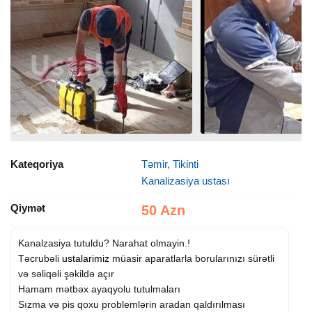
Kateqoriya
Təmir, Tikinti
Kanalizasiya ustası
Qiymət
50 Azn
Kanalzasiya tutuldu? Narahat olmayin.!
Təcrubəli
ustalarimiz
müasir aparatlarla borularınızı sürətli
və səliqəli şəkildə açır
Hamam mətbəx ayaqyolu tutulmaları
Sızma və pis qoxu problemlərin aradan qaldırılması