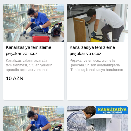
cekilmesi çəkilməsi kanalizasiya borularinin temizleme
xidmeti santexnik ustası kanalizasiya təmizləmə xidməi
kanalizasya xidmeti kanalizasyon temizlenmesi
Kanalizasiya temizleme
Kanalizasiya temizleme
peşəkar və ucuz
peşəkar və ucuz
Kanalizasiyalarin aparatla
Peşəkar və ən ucuz qiymətlə
təmizlənməsi, tutulan yerlərin
işləyirəm.Ən son avadanlıqlarla
aparatla açılması zəmanətlə
.Tutulmuş kanalizasya borularının
görürəm hər bir işi. Və 100% işlərə
alman avadanlıqları vasitesi ile
10 AZN
zəmanət verəm. Ən son
açılması ve kamera sistemi ile
avadanlıqlarla təmirə ziyan
yoxlanılması yağlı metbext
vurmadan həll olunur.
borularının aparat vasitesi ile
Kanalizasiyalarin