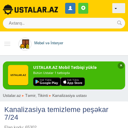
Mebel və İnteryer
✕
USTALAR.AZ Mobil Tətbiqi yüklə
Bütün Ustalar 1 tətbiqdə
Indi Yüklə
Indi Yüklə
Google Play
App Store
Ustalar.az
▸
Təmir, Tikinti
▸
Kanalizasiya ustası
Kanalizasiya temizleme peşəkar
7/24
Elan kodu: 65302