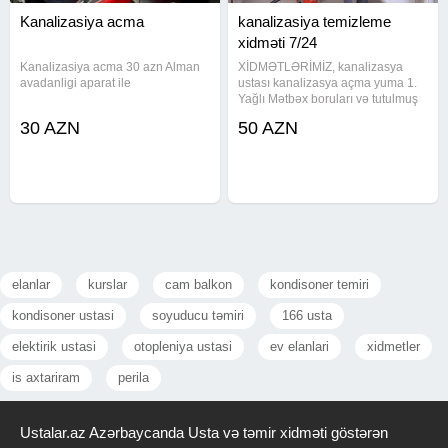
Kanalizasiya acma
kanalizasiya temizleme
xidməti 7/24
Kanalizasiya acma 30 azn Alman
XİDMƏTLƏRİMİZ, kanalizasya
avadanligi aparat ile
ustası kanalizasya açma yuma 1.
Yağlı Mətbəx boruları və tutulmuş
kanalizasiya xətlərinin alman
30 AZN
50 AZN
avadanlığı vasitəsiylə açılması və
təmizlənməsi. Ev, Bağ, Villa, Ofis,
Restorant, Otel və Biznes
elanlar
kurslar
cam balkon
kondisoner temiri
kondisoner ustasi
soyuducu təmiri
166 usta
elektirik ustasi
otopleniya ustasi
ev elanlari
xidmetler
is axtariram
perila
Ustalar.az Azərbaycanda Usta və təmir xidməti göstərən