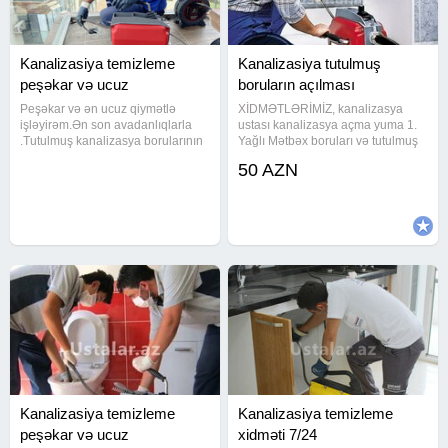
Kanalizasiya temizleme
Kanalizasiya tutulmuş
peşəkar və ucuz
boruların açılması
Peşəkar və ən ucuz qiymətlə
XİDMƏTLƏRİMİZ, kanalizasya
işləyirəm.Ən son avadanlıqlarla
ustası kanalizasya açma yuma 1.
.Tutulmuş kanalizasya borularının
Yağlı Mətbəx boruları və tutulmuş
alman avadanlıqları vasitesi ile
kanalizasiya xətlərinin alman
50 AZN
açılması ve kamera sistemi ile
avadanlığı vasitəsiylə açılması və
yoxlanılması yağlı metbext
təmizlənməsi. Ev, Bağ, Villa, Ofis,
borularının aparat vasitesi ile
Restorant, Otel və Biznes
Kanalizasiya temizleme
Kanalizasiya temizleme
peşəkar və ucuz
xidməti 7/24