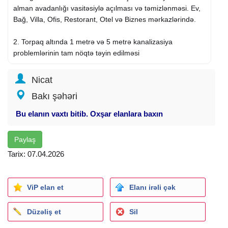
alman avadanlığı vasitəsiylə açılması və təmizlənməsi. Ev,
Bağ, Villa, Ofis, Restorant, Otel və Biznes mərkazlərində.
2. Torpaq altında 1 metrə və 5 metrə kanalizasiya
problemlərinin tam nöqtə təyin edilməsi
3. Camera ilə görüntüləmə şəkil və video qeydə alınması
Nicat
Bakı şəhəri
4. Yeraltı gizli quyuların tapılması
Bu elanın vaxtı bitib. Oxşar elanlara baxın
5. Kanalizasiya borularında klonun olub olmamağının
diaqnostikası
Paylaş
Tarix: 07.04.2026
6. Santexnika xidmətləri
7.
Su sızma
Təyini və Təmiri. Həm Səs siqnalı həmdə
görüntü kamerası ilə 100% Dəqiqliklə təyin edilir
ViP elan et
Elanı irəli çək
8.
Kombi Təmiri
Xidmətləri
Düzəliş et
Sil