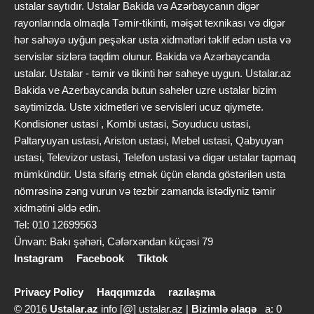
ustalar saytıdır. Ustalar Bakida və Azərbaycanın digər
rayonlarında olmaqla Təmir-tikinti, məişət texnikası və digər
hər sahəyə uyğun peşəkar usta xidmətləri təklif edən usta və
servislər sizlərə təqdim olunur. Bakida və Azərbaycanda
ustalar. Ustalar - təmir və tikinti hər saheye uygun. Ustalar.az
Bakida ve Azerbaycanda butun saheler uzre ustalar bizim
saytimizda. Uste xidmetleri ve servisleri ucuz qiymete.
Kondisioner ustasi , Kombi ustasi, Soyuducu ustasi,
Paltaryuyan ustasi, Ariston ustasi, Mebel ustasi, Qabyuyan
ustasi, Televizor ustasi, Telefon ustasi və digər ustalar tapmaq
mümkündür. Usta sifariş etmək üçün elanda göstərilən usta
nömrəsinə zəng vurun və tezbir zamanda istədiyniz təmir
xidmətini əldə edin.
Tel: 010 12699563
Ünvan: Bakı şəhəri, Cəfərxəndan küçəsi 79
Instagram
Facebook
Tiktok
Privacy Policy
Haqqımızda
razılaşma
© 2016
Ustalar.az
info [@] ustalar.az |
Bizimlə əlaqə
a: 0