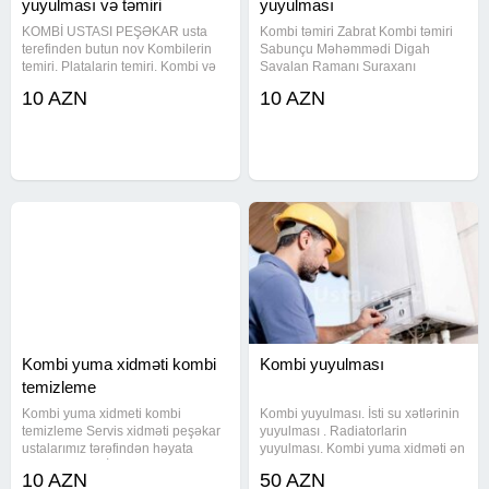
yuyulması və təmiri
yuyulması
KOMBİ USTASI PEŞƏKAR usta
Kombi təmiri Zabrat Kombi təmiri
terefinden butun nov Kombilerin
Sabunçu Məhəmmədi Digah
temiri. Platalarin temiri. Kombi və
Savalan Ramanı Suraxanı
Radiyatorlarin sokulmeden muasir
Kürdəxanı Pirşağı mesdaga Bilgəh
10 AZN
10 AZN
aparatla yuyulmasi Isti su
merdakean sondada Bakı və Bakı
xetlerinin yuyulmasi. Su
ətrafı bütün bölgelerden sifarişlər
nasoslarinin təmiri Bakı və
qəbul edilir. Kombi təmiri, Hər növ
abşeron
Kombi yuma xidməti kombi
Kombi yuyulması
temizleme
Kombi yuma xidmeti kombi
Kombi yuyulması. İsti su xətlərinin
temizleme Servis xidməti peşəkar
yuyulması . Radiatorlarin
ustalarımız tərəfindən həyata
yuyulması. Kombi yuma xidməti ən
kecirilir KOMBİ VƏ
son model olan kombi yuma
10 AZN
50 AZN
RADİATORLARINIZI mükəmməl
aparatlarimizla və kombi dərmanı