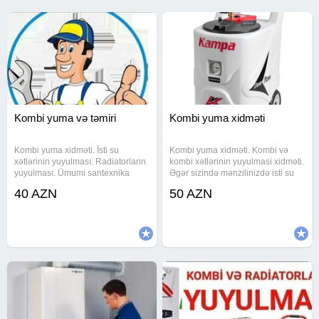
Kombi yuma və təmiri
Kombi yuma xidməti
Kombi yuma xidməti. İsti su
Kombi yuma xidməti. Kombi və
xətlərinin yuyulması. Radiatorlarin
kombi xətlərinin yuyulmasi xidməti.
yuyulması. Ümumi santexnika
Əgər sizində mənzilinizdə isti su
işləri. Son model aparatlarla su
zəif gəlirsə və istilik sisteminizdə
40 AZN
50 AZN
problemlərinin həlli. #kombi yuma,
nasazliq varsa zəng edin. Tecili və
# #isti su xətlərinin yuyulması, #
keyfiyyətli usta xidməti. Təcili
#radiatorlarin
xidmət