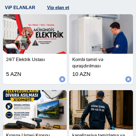
ViP ELANLAR
Vip elan et
24/7 Elektrik Ustası
Kombi təmiri və
quraşdırılması
5 AZN
10 AZN
Krosna Ustasi Krosnu
kanalizasiya təmizləmə və