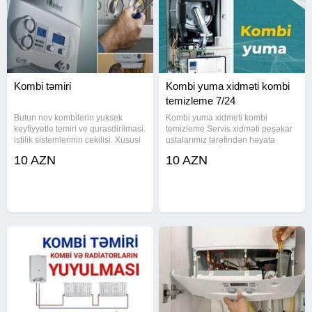
Kombi təmiri
Kombi yuma xidməti kombi
temizleme 7/24
Butun nov kombilerin yuksek
Kombi yuma xidmeti kombi
keyfiyyetle temiri ve qurasdirilmasi.
temizleme Servis xidməti peşəkar
istilik sistemlerinin cekilisi. Xususi
ustalarımız tərəfindən həyata
avadanliqla borularin erpden
kecirilir KOMBİ VƏ
10 AZN
10 AZN
temizlenmesi. Gosterilen
RADİATORLARINIZI mükəmməl
xidmetlere zemanet verilir . kombi
şəkildə yuyuruq İSDTİ SU
temiri, kombi
XƏTLƏRİNİN VƏ SU
KRANTLARININ ƏRPDƏN
TƏMİZLƏNMƏSİNDƏ DƏ