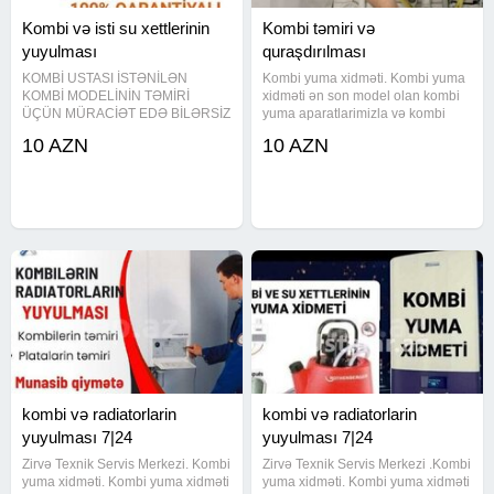
Kombi və isti su xettlerinin
Kombi təmiri və
yuyulması
quraşdırılması
KOMBİ USTASI İSTƏNİLƏN
Kombi yuma xidməti. Kombi yuma
KOMBİ MODELİNİN TƏMİRİ
xidməti ən son model olan kombi
ÜÇÜN MÜRACİƏT EDƏ BİLƏRSİZ
yuma aparatlarimizla və kombi
KAMPA firmasının aparatı və
dərmanı ilə yuyularaq tam
10 AZN
10 AZN
kimyasalından istifade ederek
təmizlənir. İsti suyunuzun zəif
KOMBİ VƏ RADİATORLARINIZI
gəlməsinin səbəbi kombi və isti su
mükəmməl şəkildə yuyuruq İSDTİ
xəttinin tutulmasidir. Kombi
SU XƏTLƏRİNİN VƏ SU
kombi və radiatorlarin
kombi və radiatorlarin
yuyulması 7|24
yuyulması 7|24
Zirvə Texnik Servis Merkezi. Kombi
Zirvə Texnik Servis Merkezi .Kombi
yuma xidməti. Kombi yuma xidməti
yuma xidməti. Kombi yuma xidməti