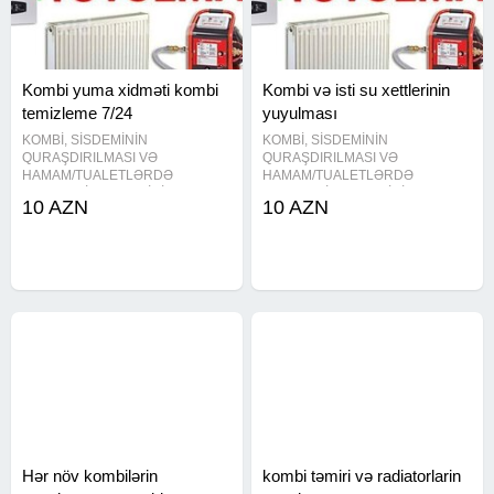
Kombi yuma xidməti kombi
Kombi və isti su xettlerinin
temizleme 7/24
yuyulması
KOMBİ, SİSDEMİNİN
KOMBİ, SİSDEMİNİN
QURAŞDIRILMASI VƏ
QURAŞDIRILMASI VƏ
HAMAM/TUALETLƏRDƏ
HAMAM/TUALETLƏRDƏ
SANTEXNİKA IŞLƏRİNİN
SANTEXNİKA IŞLƏRİNİN
10 AZN
10 AZN
GÖRÜLMƏSİNDƏ DƏ MÜRACİƏT
GÖRÜLMƏSİNDƏ DƏ MÜRACİƏT
EDƏ BİLƏRSİZ Kombi ustasi ,
EDƏ BİLƏRSİZ Kombi ustasi ,
kombi ustası , kombi təmiri , kombi
kombi ustası , kombi təmiri , kombi
temiri , kombi yuyulması , kombi
temiri , kombi yuyulması , kombi
yuyulmasi , kombi
yuyulmasi , kombi
Hər növ kombilərin
kombi təmiri və radiatorlarin