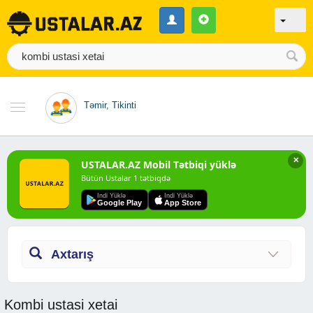
Təmir, Tikinti
✕
USTALAR.AZ Mobil Tətbiqi yüklə
Bütün Ustalar 1 tətbiqdə
Indi Yüklə
Indi Yüklə
Google Play
App Store
Axtarış
Kombi ustasi xetai