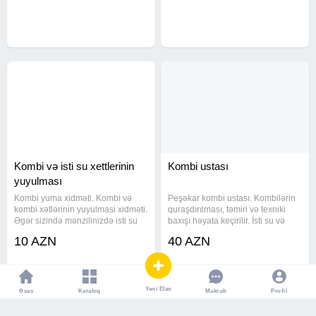
şəkildə yuyuruq İSDTİ SU
ilə yuyularaq tam təmizlənir. İsti
XƏTLƏRİNİN VƏ SU
suyunuzun zəif gəlməsinin
KRANTLARININ ƏRPDƏN
TƏMİZLƏNMƏSİNDƏ DƏ
Kombi və isti su xettlerinin
Kombi ustası
yuyulması
Kombi yuma xidməti. Kombi və
Peşəkar kombi ustası. Kombilərin
kombi xətlərinin yuyulmasi xidməti.
quraşdırılması, təmiri və texniki
Əgər sizində mənzilinizdə isti su
baxışı həyata keçirilir. İsti su və
zəif gəlirsə və istilik sisteminizdə
qızdırma problemləri qısa
10 AZN
40 AZN
nasazliq varsa zəng edin. Tecili və
zamanda aradan qaldırılır. Kombi
keyfiyyətli usta xidməti. Təcili
və radiatorların yuyulması Kombi
xidmət
servis kombi usta
Yeni Elan
Əsas
Kataloq
Profil
Məktub