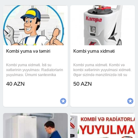
Kombi yuma və təmiri
Kombi yuma xidməti
Kombi yuma xidməti. İsti su
Kombi yuma xidməti. Kombi və
xətlərinin yuyulması. Radiatorlarin
kombi xətlərinin yuyulmasi xidməti.
yuyulması. Ümumi santexnika
Əgər sizində mənzilinizdə isti su
işləri. Son model aparatlarla su
zəif gəlirsə və istilik sisteminizdə
40 AZN
50 AZN
problemlərinin həlli. #kombi yuma,
nasazliq varsa zəng edin. Tecili və
# #isti su xətlərinin yuyulması, #
keyfiyyətli usta xidməti. Təcili
#radiatorlarin
xidmət