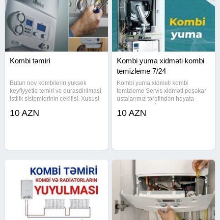
Kombi təmiri
Kombi yuma xidməti kombi
temizleme 7/24
Butun nov kombilerin yuksek
Kombi yuma xidmeti kombi
keyfiyyetle temiri ve qurasdirilmasi.
temizleme Servis xidməti peşəkar
istilik sistemlerinin cekilisi. Xususi
ustalarımız tərəfindən həyata
avadanliqla borularin erpden
kecirilir KOMBİ VƏ
10 AZN
10 AZN
temizlenmesi. Gosterilen
RADİATORLARINIZI mükəmməl
xidmetlere zemanet verilir . kombi
şəkildə yuyuruq İSDTİ SU
temiri, kombi
XƏTLƏRİNİN VƏ SU
KRANTLARININ ƏRPDƏN
TƏMİZLƏNMƏSİNDƏ DƏ