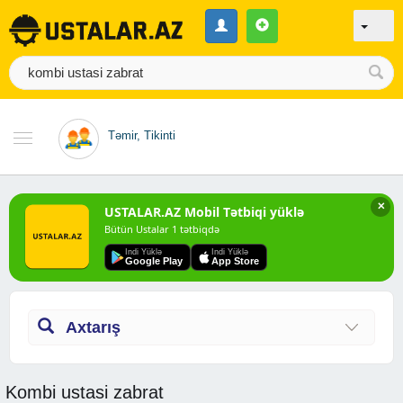
Təmir, Tikinti
✕
USTALAR.AZ Mobil Tətbiqi yüklə
Bütün Ustalar 1 tətbiqdə
Indi Yüklə
Indi Yüklə
Google Play
App Store
Axtarış
Kombi ustasi zabrat