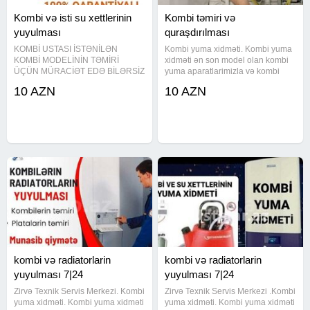
Kombi və isti su xettlerinin
Kombi təmiri və
yuyulması
quraşdırılması
KOMBİ USTASI İSTƏNİLƏN
Kombi yuma xidməti. Kombi yuma
KOMBİ MODELİNİN TƏMİRİ
xidməti ən son model olan kombi
ÜÇÜN MÜRACİƏT EDƏ BİLƏRSİZ
yuma aparatlarimizla və kombi
KAMPA firmasının aparatı və
dərmanı ilə yuyularaq tam
10 AZN
10 AZN
kimyasalından istifade ederek
təmizlənir. İsti suyunuzun zəif
KOMBİ VƏ RADİATORLARINIZI
gəlməsinin səbəbi kombi və isti su
mükəmməl şəkildə yuyuruq İSDTİ
xəttinin tutulmasidir. Kombi
SU XƏTLƏRİNİN VƏ SU
kombi və radiatorlarin
kombi və radiatorlarin
yuyulması 7|24
yuyulması 7|24
Zirvə Texnik Servis Merkezi. Kombi
Zirvə Texnik Servis Merkezi .Kombi
yuma xidməti. Kombi yuma xidməti
yuma xidməti. Kombi yuma xidməti