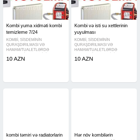
Kombi yuma xidməti kombi
Kombi və isti su xettlerinin
temizleme 7/24
yuyulması
KOMBİ, SİSDEMİNİN
KOMBİ, SİSDEMİNİN
QURAŞDIRILMASI VƏ
QURAŞDIRILMASI VƏ
HAMAM/TUALETLƏRDƏ
HAMAM/TUALETLƏRDƏ
SANTEXNİKA IŞLƏRİNİN
SANTEXNİKA IŞLƏRİNİN
10 AZN
10 AZN
GÖRÜLMƏSİNDƏ DƏ MÜRACİƏT
GÖRÜLMƏSİNDƏ DƏ MÜRACİƏT
EDƏ BİLƏRSİZ Kombi ustasi ,
EDƏ BİLƏRSİZ Kombi ustasi ,
kombi ustası , kombi təmiri , kombi
kombi ustası , kombi təmiri , kombi
temiri , kombi yuyulması , kombi
temiri , kombi yuyulması , kombi
yuyulmasi , kombi
yuyulmasi , kombi
kombi təmiri və radiatorlarin
Hər növ kombilərin