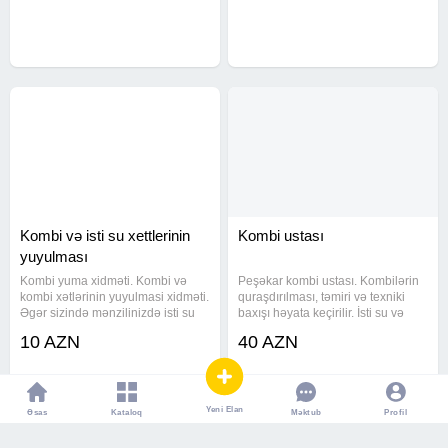
şəkildə yuyuruq İSDTİ SU
ilə yuyularaq tam təmizlənir. İsti
XƏTLƏRİNİN VƏ SU
suyunuzun zəif gəlməsinin
KRANTLARININ ƏRPDƏN
TƏMİZLƏNMƏSİNDƏ DƏ
Kombi və isti su xettlerinin
Kombi ustası
yuyulması
Kombi yuma xidməti. Kombi və
Peşəkar kombi ustası. Kombilərin
kombi xətlərinin yuyulmasi xidməti.
quraşdırılması, təmiri və texniki
Əgər sizində mənzilinizdə isti su
baxışı həyata keçirilir. İsti su və
zəif gəlirsə və istilik sisteminizdə
qızdırma problemləri qısa
10 AZN
40 AZN
nasazliq varsa zəng edin. Tecili və
zamanda aradan qaldırılır. Kombi
keyfiyyətli usta xidməti. Təcili
və radiatorların yuyulması Kombi
xidmət
servis kombi usta
Yeni Elan
Əsas
Kataloq
Profil
Məktub