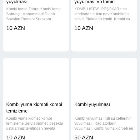
yuyulması
yuyulması və təmiri
Kombi təmiri Zabrat Kombi təmiri
KOMBİ USTASI PEŞƏKAR usta
Sabunçu Məhəmmədi Digah
terefinden butun nov Kombilerin
Savalan Ramanı Suraxanı
temiri. Platalarin temiri. Kombi və
Kürdəxanı Pirşağı mesdaga Bilgəh
Radiyatorlarin sokulmeden muasir
10 AZN
10 AZN
merdakean sondada Bakı və Bakı
aparatla yuyulmasi Isti su
ətrafı bütün bölgelerden sifarişlər
xetlerinin yuyulmasi. Su
qəbul edilir. Kombi təmiri, Hər növ
nasoslarinin təmiri Bakı və
abşeron
Kombi yuma xidməti kombi
Kombi yuyulması
temizleme
Kombi yuma xidmeti kombi
Kombi yuyulması. İsti su xətlərinin
temizleme Servis xidməti peşəkar
yuyulması . Radiatorlarin
ustalarımız tərəfindən həyata
yuyulması. Kombi yuma xidməti ən
kecirilir KOMBİ VƏ
son model olan kombi yuma
10 AZN
50 AZN
RADİATORLARINIZI mükəmməl
aparatlarimizla və kombi dərmanı