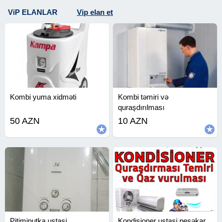
ViP ELANLAR
Vip elan et
Kombi yuma xidməti
Kombi təmiri və
quraşdırılması
50 AZN
10 AZN
Pitiminutka ustasi
Kondisioner ustasi peşəkar