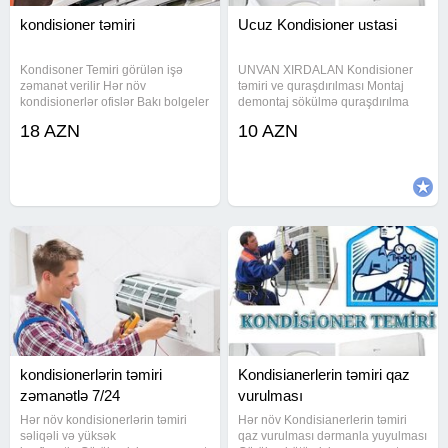
kondisioner təmiri
Ucuz Kondisioner ustasi
Kondisoner Temiri görülən işə
UNVAN XIRDALAN Kondisioner
zəmanət verilir Hər növ
təmiri ve quraşdırılması Montaj
kondisionerlər ofislər Bakı bolgeler
demontaj sökülmə quraşdırılma
qaz vurulma yuma hər bir işimizə
18 AZN
10 AZN
zəmanət veririk işimizin
peşəkarlarıyıq Kondisioner temiri
bakı və sumqayıtda kondisioner
ustası
kondisionerlərin təmiri
Kondisianerlerin təmiri qaz
zəmanətlə 7/24
vurulması
Hər növ kondisionerlərin təmiri
Hər növ Kondisianerlerin təmiri
səliqəli və yüksək
qaz vurulması dərmanla yuyulması