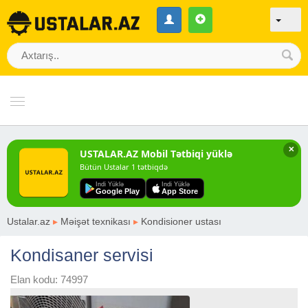
✕
USTALAR.AZ Mobil Tətbiqi yüklə
Bütün Ustalar 1 tətbiqdə
Indi Yüklə
Indi Yüklə
Google Play
App Store
Ustalar.az
▸
Məişət texnikası
▸
Kondisioner ustası
Kondisaner servisi
Elan kodu: 74997