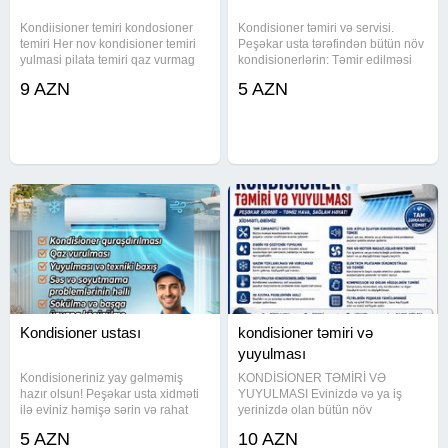
Kondiisioner temiri kondosioner
Kondisioner təmiri və servisi.
temiri Her nov kondisioner temiri
Peşəkar usta tərəfindən bütün növ
yulmasi pilata temiri qaz vurmag
kondisionerlərin: Təmir edilməsi
yer deyiwmey qurmag ferq edmir
Qaz doldurulması (freon)
9 AZN
5 AZN
hernob temir
Quraşdırılması və sökülməsi
Təmizlənməsi və texniki baxışı
Soyutmama, səs, su axıtma
Kondisioner ustası
kondisioner təmiri və
yuyulması
Kondisioneriniz yay gəlməmiş
KONDİSİONER TƏMİRİ VƏ
hazır olsun! Peşəkar usta xidməti
YUYULMASI Evinizdə və ya iş
ilə eviniz həmişə sərin və rahat
yerinizdə olan bütün növ
Kondisioner quraşdırılması Qaz
kondisionerlərin peşəkar təmiri və
5 AZN
10 AZN
vurulması Yuyulması və texniki
yuyulması həyata keçirilir. Tam