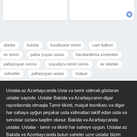
baxış Səs və soyutmama
zəmanətli təmir Dərin və gigiyenik
problemlərinin həlli
yuyulma Qazın yoxlanılması və
elanlar
kurslar
kondisoner temiri
cam balkon
ev temiri
paltar yuyan ustasi
havalandirma sistemleri
paltaryuyan servisi
soyuducu temiri servis
ev elanlari
xidmetler
paltaryuyan ustasi
malyar
Ustalar.az Azərbaycanda Usta və təmir xidməti göstərən
ustalar saytıdır. Ustalar Bakida və Azərbaycanın digər
rayonlarında olmaqla Təmir-tikinti, məişət texnikası və digər
hər sahəyə uyğun peşəkar usta xidmətləri təklif edən usta və
servislər sizlərə təqdim olunur. Bakida və Azərbaycanda
ustalar. Ustalar - təmir və tikinti hər saheye uygun. Ustalar.az
Bakida ve Azerbaycanda butun saheler uzre ustalar bizim