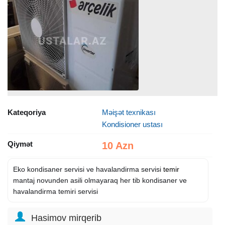
Kateqoriya
Məişət texnikası
Kondisioner ustası
Qiymət
10 Azn
Eko kondisaner servisi ve havalandirma servisi
temir
mantaj novunden asili olmayaraq her tib kondisaner ve
havalandirma temiri servisi
Hasimov mirqerib