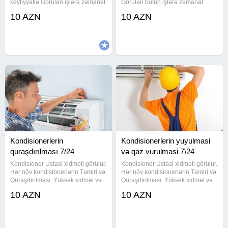
keyfiyyətlə.Görülən işlərə zəmanət
Görülən bütün işlərə zəmanət
verilir. Təcili usta xidməti.
verilir Fərqimiz gördüyümüz işlərin
10 AZN
10 AZN
Sabuncu, Zabrat, Mastaga,
yüksək səviyyədə təşkil
Ramani, Cileger, Buzovna,
olunmasıdır. Kondisioner ustası
Mehemmedi.Digah, Bal axani,
Koroğlu Kondisioner təmiri
Pirasagi, Nardalan,
Kondisionerlerin
Kondisionerlerin yuyulmasi
quraşdırılması 7/24
və qaz vurulmasi 7\24
Kondisioner Ustasi xidməti görülür.
Kondisioner Ustasi xidməti görülür.
Hər növ kondisionerlərin Təmiri və
Hər növ kondisionerlərin Təmiri və
Quraşdırılması. Yüksək xidmət və
Quraşdırılması. Yüksək xidmət və
Peşəkar ustalar ilə sizə ən
Peşəkar ustalar ilə sizə ən
10 AZN
10 AZN
münasib kondisioer temiri xidməti
münasib kondisioer temiri xidməti
götəririk. İndi zəng elə, gün
götəririk. İndi zəng elə, gün
ərzində həll edək. -
ərzində həll edək. -