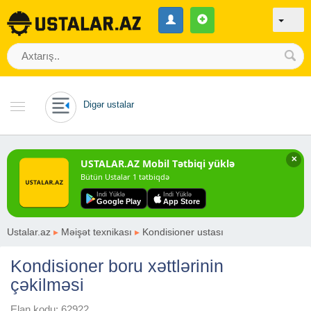
Digər ustalar
✕
USTALAR.AZ Mobil Tətbiqi yüklə
Bütün Ustalar 1 tətbiqdə
Indi Yüklə
Indi Yüklə
Google Play
App Store
Ustalar.az
▸
Məişət texnikası
▸
Kondisioner ustası
Kondisioner boru xəttlərinin
çəkilməsi
Elan kodu: 62922