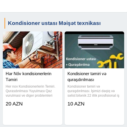
• Derenaj su şlanqlari ve usta xərci daxildir
Ödəniş nağd və ya köçürmə yolu ilə.
Aux aux
Kondisioner ustası Məişət texnikası
Hər Nőv kondisionerlerin
Kondisioner təmiri və
Təmiri
quraşdırılması
Her nov Kondisionerlerin Temiri.
Kondisioner təmiri və
Qurasdırılması Yuyulması Qaz
quraşdırılması. İşimizi dəqiq və
vurulmasi ve diger problemleri
səlist bilənik 22 illik prosfisional iş
temir edirik.
stajımız var.
20 AZN
10 AZN