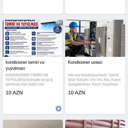
kondisioner temiri / kandisaner /
kondisioner təmiri və
Kondisioner ustasi
yuyulması
KONDİSİONER TƏMİRİ VƏ
Hər növ Kondisionerlərin: Spilint.
YUYULMASI Evinizdə və ya iş
Şkaf. Kanalni. Vrv. Vrs. Ahu. Kaset
yerinizdə olan bütün növ
Quraşdırılması Təmiri Yuyulması
kondisionerlərin peşəkar təmiri və
kimyəvi maddə ilə Plata ( invertor
10 AZN
10 AZN
yuyulması həyata keçirilir. Tam
və sadə) yerində təmiri
zəmanətli təmir Dərin və gigiyenik
Remontdan əvvəl Boruların divar
yuyulma Qazın yoxlanılması və
içi