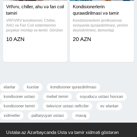
Vrf/vrv, chiller, ahu və fan coil
Kondisionerlerin
təmiri
qurawdirilmasi və təmir
VRF/VRV kondisioner, Chiller,
Kondisionerlerin professional
AHU və Fan Coil sistemlərinin
seviyyede qurawdirilmasi, yerinin
peşəkar montajı və təmiri. Görülən
deyisdirilmesi, demontaji
bütün işlərə zəmanət verilir.
(sokulmesi), yuyulmasi (yerinde ve
10 AZN
20 AZN
Keyfiyyətli xidmət, münasib qiymət.
ya sokulub cixarilaraq), freon qazi
Bakı və ətraf ərazilər. #vrf #vrv
ile doldurulmasi, temiri. Butun isler
#fancoil #fankoil
maksimum seliqe ile
elanlar
kurslar
kondisioner qurasdirilmasi
kondisoner ustasi
mebel temiri
soyuducu ustasi hovsan
kondisioner temiri
televizor ustasi neftciler
ev elanlari
xidmetler
paltaryuyan ustasi
masaj
Ustalar.az Azərbaycanda Usta və təmir xidməti göstərən