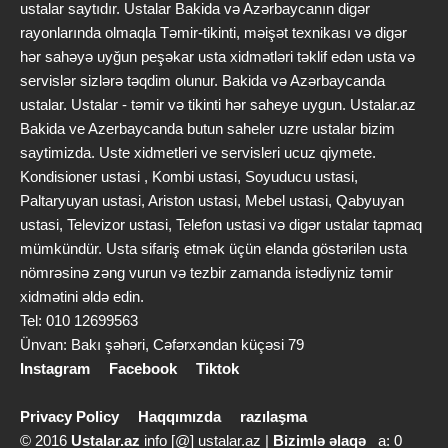
ustalar saytıdır. Ustalar Bakida və Azərbaycanın digər
rayonlarında olmaqla Təmir-tikinti, məişət texnikası və digər
hər sahəyə uyğun peşəkar usta xidmətləri təklif edən usta və
servislər sizlərə təqdim olunur. Bakida və Azərbaycanda
ustalar. Ustalar - təmir və tikinti hər saheye uygun. Ustalar.az
Bakida ve Azerbaycanda butun saheler uzre ustalar bizim
saytimizda. Uste xidmetleri ve servisleri ucuz qiymete.
Kondisioner ustasi , Kombi ustasi, Soyuducu ustasi,
Paltaryuyan ustasi, Ariston ustasi, Mebel ustasi, Qabyuyan
ustasi, Televizor ustasi, Telefon ustasi və digər ustalar tapmaq
mümkündür. Usta sifariş etmək üçün elanda göstərilən usta
nömrəsinə zəng vurun və tezbir zamanda istədiyniz təmir
xidmətini əldə edin.
Tel: 010 12699563
Ünvan: Bakı şəhəri, Cəfərxəndan küçəsi 79
Instagram
Facebook
Tiktok
Privacy Policy
Haqqımızda
razılaşma
© 2016
Ustalar.az
info [@] ustalar.az |
Bizimlə əlaqə
a: 0