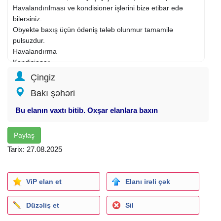
Havalandırılması ve kondisioner işlərini bizə etibar edə
bilərsiniz.
Obyektə baxış üçün ödəniş tələb olunmur tamamilə
pulsuzdur.
Havalandırma
Kondisioner
ARV VRV VRF KANAL KASET DÖŞƏMƏ ŞKAF
Çingiz
HVAC
Bakı şəhəri
Temirden
once suvag alti divar ici mis turbalarin en temiz ve
etibarli keyfiyetli materiallarla cekilmesi.
Bu elanın vaxtı bitib. Oxşar elanlara baxın
biz oz isimize arxayiniq buyurun sizde bize arxayin olun
zamanetle isinizi gorek..
Paylaş
whatsaplada yaza bilersiz
Tarix: 27.08.2025
Kondisionerlərin çəkilməsində istifadə olunan materiallara
daxildir
• Mis boru
• İzolyasiya
ViP elan et
Elanı irəli çək
• Elektik naqili
• Plastik borular
Düzəliş et
Sil
• İzolyasiya bandı