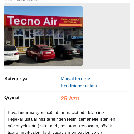
Kateqoriya
Məişət texnikası
Kondisioner ustası
Qiymət
25 Azn
Havalandırma işləri üçün də müraciət edə bilərsiniz.
Peşəkar
ustalarımız
tərəfindən rəsmi zəmanətlə istənilən
növ obyektlərin ( villa, otel , restoran, xəstəxana, böyük
ticarət mərkəzləri, fərdi yaşayış məntəqələri və s.)