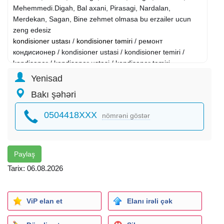
Mehemmedi.Digah, Bal axani, Pirasagi, Nardalan,
Merdekan, Sagan, Bine zehmet olmasa bu erzailer ucun
zeng edesiz
kondisioner ustası
/
kondisioner təmiri
/ ремонт
кондисионер / kondisioner ustasi / kondisioner temiri /
kandisaner / kondisaner ustasi / kondisaner temiri
Yenisad
Hər Növ Kondisionerlərin Təmiri. Bütün Kondisionerləri
Bakı şəhəri
Zəmanətlə təmir edirik.
Servis olaraq daima xidmətinizdəyik.
0504418XXX
nömrəni göstər
Kondisioner Quraşdırılması
Kondisioner Yerdəyişməsi
Kondisioner yuyulmasi
Kondisionere qaz vurulmasi
Paylaş
Kondisioner pultunun tenzimlenmesi
Tarix: 06.08.2026
Kondinsioner borularinin cekilmesi
Freon Qazin Vurulması
Daima xidmətinizdəyik
ViP elan et
Elanı irəli çək
samsung lg təmiri qaz vurulması plata və mator dəyişilməsi