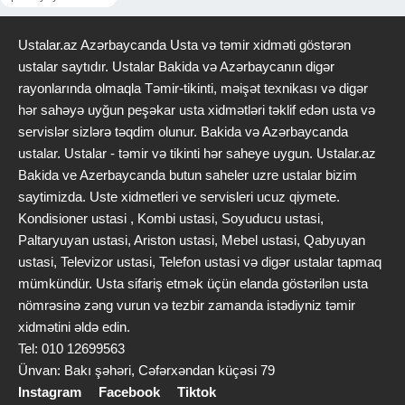
Ustalar.az Azərbaycanda Usta və təmir xidməti göstərən
ustalar saytıdır. Ustalar Bakida və Azərbaycanın digər
rayonlarında olmaqla Təmir-tikinti, məişət texnikası və digər
hər sahəyə uyğun peşəkar usta xidmətləri təklif edən usta və
servislər sizlərə təqdim olunur. Bakida və Azərbaycanda
ustalar. Ustalar - təmir və tikinti hər saheye uygun. Ustalar.az
Bakida ve Azerbaycanda butun saheler uzre ustalar bizim
saytimizda. Uste xidmetleri ve servisleri ucuz qiymete.
Kondisioner ustasi , Kombi ustasi, Soyuducu ustasi,
Paltaryuyan ustasi, Ariston ustasi, Mebel ustasi, Qabyuyan
ustasi, Televizor ustasi, Telefon ustasi və digər ustalar tapmaq
mümkündür. Usta sifariş etmək üçün elanda göstərilən usta
nömrəsinə zəng vurun və tezbir zamanda istədiyniz təmir
xidmətini əldə edin.
Tel: 010 12699563
Ünvan: Bakı şəhəri, Cəfərxəndan küçəsi 79
Instagram
Facebook
Tiktok