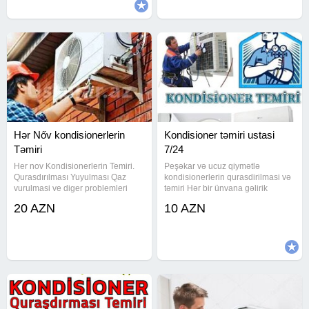
İllərin
kondisyonerlerin qurlasdirilmasi kondisyonerlere qaz
vurulmasi kondisyonerlere firyon vurulması paltary
kondisiyoner kondisonerlere freon qaz vurulması
Hər Nőv kondisionerlerin
Kondisioner təmiri ustasi
Təmiri
7/24
Her nov Kondisionerlerin Temiri.
Peşəkar və ucuz qiymətlə
Qurasdırılması Yuyulması Qaz
kondisionerlerin qurasdirilmasi və
vurulmasi ve diger problemleri
təmiri Hər bir ünvana gəlirik
temir edirik.
Kondisioner temiri Paltaryuyan
20 AZN
10 AZN
ustasi ремонт кондиционера
ремонт кондиционера ремонт
кондиционера air conditioning
repair air