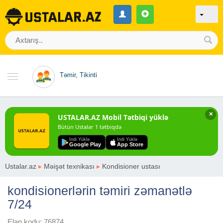
Təmir, Tikinti
✕
USTALAR.AZ Mobil Tətbiqi yüklə
Bütün Ustalar 1 tətbiqdə
Indi Yüklə
Indi Yüklə
Google Play
App Store
Ustalar.az
▸
Məişət texnikası
▸
Kondisioner ustası
kondisionerlərin təmiri zəmanətlə
7/24
Elan kodu: 76874