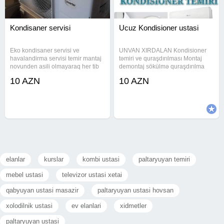
Kondisaner servisi
Ucuz Kondisioner ustasi
Eko kondisaner servisi ve
UNVAN XIRDALAN Kondisioner
havalandirma servisi temir mantaj
təmiri ve quraşdırılması Montaj
novunden asili olmayaraq her tib
demontaj sökülmə quraşdırılma
kondisaner ve havalandirma temiri
qaz vurulma yuma hər bir işimizə
10 AZN
10 AZN
servisi
zəmanət veririk işimizin
peşəkarlarıyıq Kondisioner temiri
bakı və sumqayıtda kondisioner
ustası
elanlar
kurslar
kombi ustasi
paltaryuyan temiri
mebel ustasi
televizor ustasi xetai
qabyuyan ustasi masazir
paltaryuyan ustasi hovsan
xolodilnik ustasi
ev elanlari
xidmetler
paltaryuyan ustasi