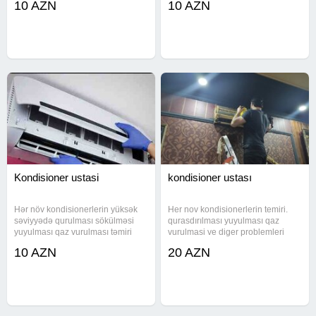
10 AZN
10 AZN
yuma hər bir işimizə zəmanət
yüksək səviyyədə təşkil
veririk - Kondisioner
olunmasıdır. Kondisioner ustası
Quraşdırılması - Kondisioner
Koroğlu Kondisioner təmiri
Yerdəyişməsi -
Kondisioner ustasi
kondisioner ustası
Hər növ kondisionerlerin yüksək
Her nov kondisionerlerin temiri.
səviyyədə qurulması sökülməsi
qurasdırılması yuyulması qaz
yuyulması qaz vurulması təmiri
vurulmasi ve diger problemleri
münasib qiymətə gördüyümüz
temir edirik.
10 AZN
20 AZN
işləre zəmanət veririk