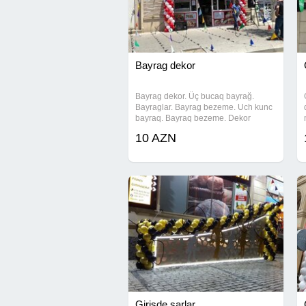
Bayrag dekor
Bayrag dekor. Üç bucaq bayrağ.
Bayraglar. Bayrag bezeme. Uch kunc
bayraq. Bayraq bezeme. Dekor
bayraqlar. Dekor magaza bayraq.
10 AZN
Üçbucaq bayrağ. Bayraq decor.
Bayraq bezenmesi. Bayrağ bəzəmə.
açılış bayrağlar. açılış
Girisde sarlar