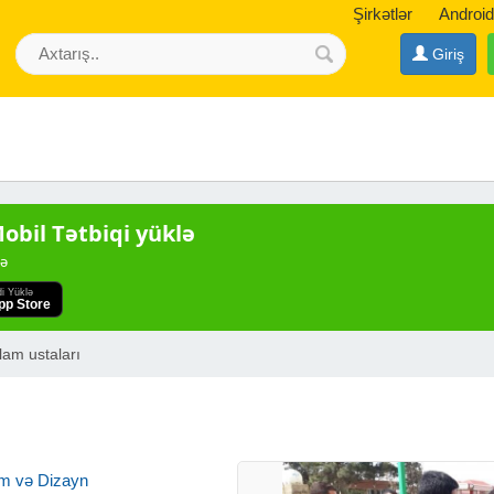
Şirkətlər
Android
Giriş
bil Tətbiqi yüklə
də
di Yüklə
pp Store
lam ustaları
m və Dizayn