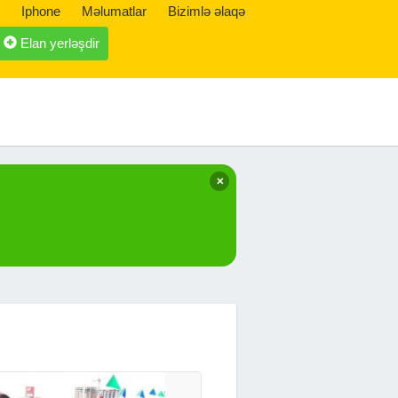
Iphone
Məlumatlar
Bizimlə əlaqə
Elan yerləşdir
✕