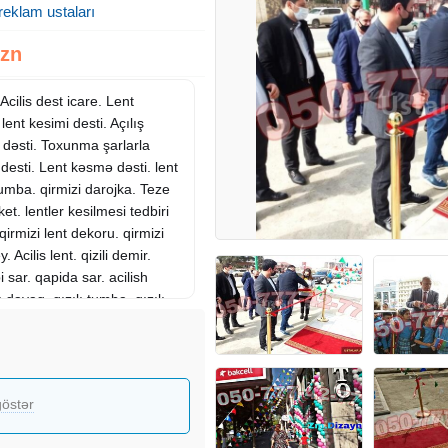
reklam ustaları
Azn
Acilis dest icare. Lent
lent kesimi desti. Açılış
i dəsti. Toxunma şarlarla
 desti. Lent kəsmə dəsti. lent
 tumba. qirmizi darojka. Teze
t. lentler kesilmesi tedbiri
 qirmizi lent dekoru. qirmizi
y. Acilis lent. qizili demir.
api sar. qapida sar. acilish
ı dayaq. qızılı tumba. qızılı
li. lent kesme desd. qirmizi
. lent kesme dekoru. şar.
ar. açılış tədbirlərinin şarlarla
sdi. Toxuma şarlar. Yeni
östər
 bezedilmeleri. Sharlarla
desti. Lent kesimi. Qırmızı