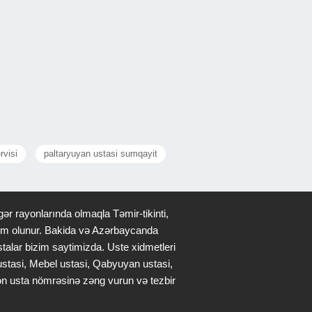
rvisi
paltaryuyan ustasi sumqayit
ər rayonlarında olmaqla Təmir-tikinti,
qdim olunur. Bakida və Azərbaycanda
stalar bizim saytimizda. Uste xidmetleri
 ustasi, Mebel ustasi, Qabyuyan ustasi,
lən usta nömrəsinə zəng vurun və tezbir