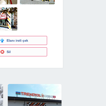
Elanı irəli çək
Sil