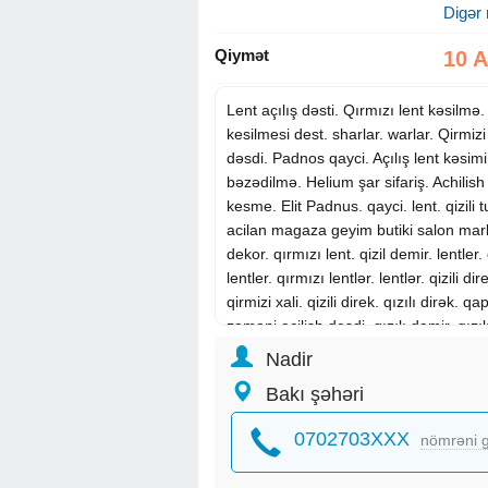
Digər 
Qiymət
10 
Lent açılış dəsti. Qırmızı lent kəsilmə. 
kesilmesi dest. sharlar. warlar. Qirmizi 
dəsdi. Padnos qayci. Açılış lent kəsim
bəzədilmə. Helium şar sifariş. Achilish
kesme. Elit Padnus. qayci. lent. qizili
acilan magaza geyim butiki salon marke
dekor. qırmızı lent. qizil demir. lentler.
lentler. qırmızı lentlər. lentlər. qizili dire
qirmizi xali. qizili direk. qızılı dirək. q
zamani acilish desdi. qızılı dəmir. qızıl
sütun. lent baglanan qizili stoyka. qizi
Nadir
daroshka. qirmizi xalca. qizili sutunlar
Bakı şəhəri
tədbir. Açılış dəst. Şarlar. Açılış üçün ş
bəzədilməsi. Qırmızı lent kəsilməsi də
0702703XXX
nömrəni g
açılası abyek war. sar. war. tedbirlerin
bezedilme. lent kesilen decor. Qaychi 