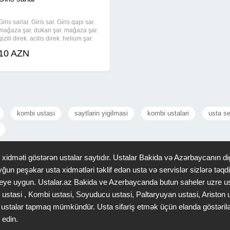
Giris sarlar. Giris sar. Giris qapi sar.
mağaza şar. dukan şar. mağaza şar.
qizili direk. acilis direk. helium şar.
helium war. achilish direk. açılış qızılı
10 AZN
dirək. Giris qapi sarlar. Giriş şarlar.
Girish qapi shar. Sar
kombi ustasi
saytlarin yigilmasi
kombi ustalari
usta se
idməti göstərən ustalar saytıdır. Ustalar Bakida və Azərbaycanın dig
ğun peşəkar usta xidmətləri təklif edən usta və servislər sizlərə tə
 saheye uygun. Ustalar.az Bakida ve Azerbaycanda butun saheler uzre u
 ustasi , Kombi ustasi, Soyuducu ustasi, Paltaryuyan ustasi, Ariston
gər ustalar tapmaq mümkündür. Usta sifariş etmək üçün elanda göstəri
 edin.