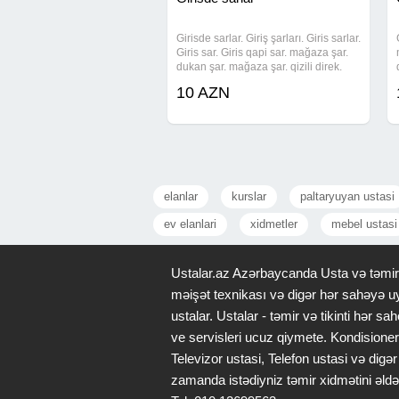
Girisde sarlar. Giriş şarları. Giris sarlar.
Giris sar. Giris qapi sar. mağaza şar.
dukan şar. mağaza şar. qizili direk.
acilis direk. helium şar. helium war.
10 AZN
achilish direk.giris sarlari. açılış qızılı
dirək. Giris
elanlar
kurslar
paltaryuyan ustasi
ev elanlari
xidmetler
mebel ustasi
Ustalar.az Azərbaycanda Usta və təmir x
məişət texnikası və digər hər sahəyə uy
ustalar. Ustalar - təmir və tikinti hər
ve servisleri ucuz qiymete. Kondisioner
Televizor ustasi, Telefon ustasi və di
zamanda istədiyniz təmir xidmətini əldə