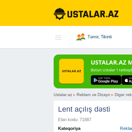
Təmir, Tikinti
USTALAR.AZ Mo
Bütün Ustalar 1 tətbiq
Indi Yüklə
In
Google Play
A
Ustalar.az
▸
Reklam və Dizayn
▸
Digər rek
Lent açılış dəsti
Elan kodu: 71887
Kateqoriya
Rekla