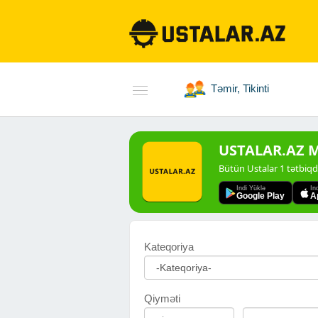
Təmir, Tikinti
USTALAR.AZ Mo
Bütün Ustalar 1 tətbiq
Indi Yüklə
In
Google Play
A
Kateqoriya
Qiyməti