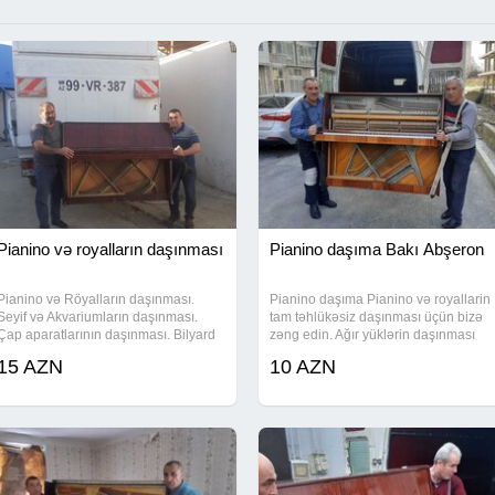
Pianino və royalların daşınması
Pianino daşıma Bakı Abşeron
Pianino və Röyalların daşınması.
Pianino daşıma Pianino və royallarin
Seyif və Akvariumların daşınması.
tam təhlükəsiz daşınması üçün bizə
Çap aparatlarının daşınması. Bilyard
zəng edin. Ağır yüklərin daşınması
stollarının daşınması. Ev və Ofislərin
yüksək səviyyədə
15 AZN
10 AZN
köçürülməsi. Anbar və Bağ evlərinin
daşınması. Mebellərin