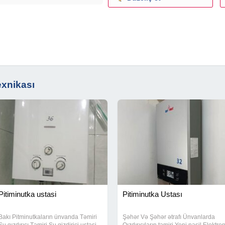
ri qızdırıcı ustanivka master
termogas$ qurasdirilmasi ©
nuka ustasi termolux
tasi \ ptiminutka təmiri ''
nik ``ptiminutka
exnikası
dasi ptminufqa > borsh
ka usdasi
ri qızdırıcı master
termogas$ qurasdirilmasi ©
Pitiminutka ustasi
Pitiminutka Ustası
Bakı Pitminutkaların ünvanda Təmiri
Şəhər Və Şəhər ətrafı Ünvanlarda