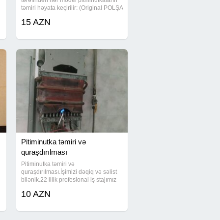
n
tərəfindən hər model pitminutkaların
təmiri həyata keçirilir: (Original POLŞA
istehsalı olan TERMET 'ORIGINAL)
15 AZN
(almaniya istehsalı olan BOSCH), ve
yeni tipli( FANLI TOKLA
Pitiminutka təmiri və
quraşdırılması
Pitiminutka təmiri və
quraşdırılması.İşimizi dəqiq və səlist
bilənik.22 illik profesional iş stajımız
var.
10 AZN