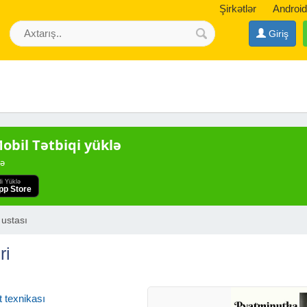
Şirkətlər
Android
Giriş
bil Tətbiqi yüklə
də
di Yüklə
pp Store
 ustası
ri
 texnikası