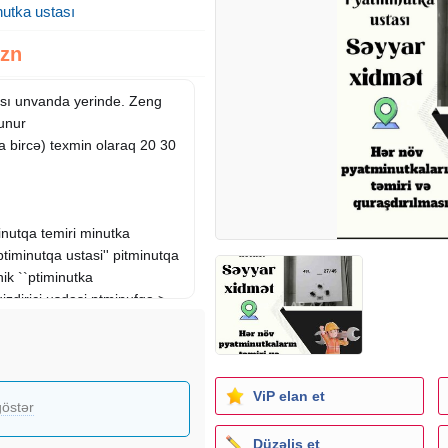
nutka ustası
Azn
sı unvanda yerinde. Zeng
lunur
la bircə) texmin olaraq 20 30
inutqa temiri minutka
 ptiminutqa ustasi'' pitminutqa
nik ``ptiminutka
izdirici usdasi ptminufqa >
tmunutka usdasi bosch termet
x karaaslan xudaferin
rdöküm alev qara qarayev
pi tookapı ariston termogaz
ViP elan et
östər
en cardinal yakar mecidoglu
Düzəliş et