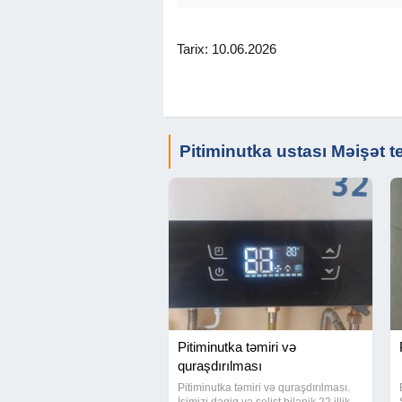
usta
santexnik
termet >pitiminutkatemi
sontexnika pitminutkatemiri minutka 
pitmunutka ustasi ®
Tarix: 10.06.2026
baku, servis, temir remontu ustasi
sistemleri usta usda Pitiminutka Pitmi
pitiminutqa temiri minutka pitminutka us
ptiminutqa ustasi'' pitminutqa
pitminutka usdasi su qizdiricisi sontex
Pitiminutka ustası Məişət t
ustası'`pitiminufka ustasi qizdirici us
suqızdıqıcısı qazkalonkasi ÷pitmunut
usta santexnik termet >pitiminutkatemi
sontexnika pitminutkatemiri minutka 
pitmunutka ustasi ®
baku, servis, temir remontu ustasi
sistemleri usta usda.
Pitiminutka təmiri və
quraşdırılması
Pitiminutka təmiri və quraşdırılması.