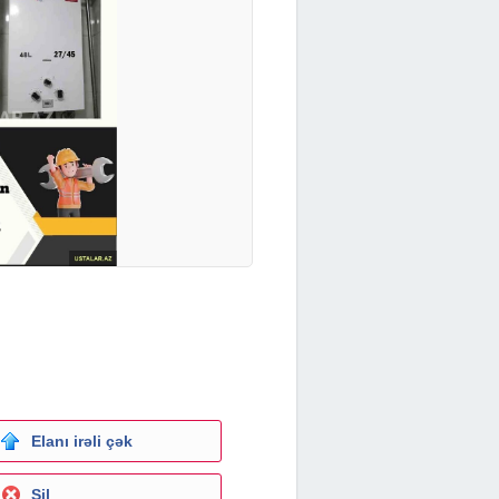
Elanı irəli çək
Sil