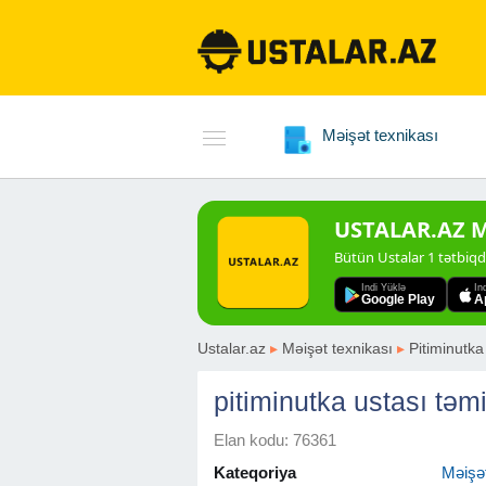
Məişət texnikası
USTALAR.AZ Mo
Bütün Ustalar 1 tətbiq
Indi Yüklə
In
Google Play
A
Ustalar.az
▸
Məişət texnikası
▸
Pitiminutka
pitiminutka ustası təmi
Elan kodu: 76361
Kateqoriya
Məişət