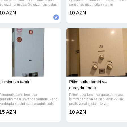
Su qızdırıcı Təmiri Su qizdirici ustasi
Qızdırıcıların təmiri Yeni nəsil Elektro
Su qizdirici usdasi Su qizdiricisi ustasi
sensor su qızdırıcıların təmiri
Su qizdiricisi Usdası baki Qızdırıcı
10 AZN
10 AZN
Ustası pitminutka ustaları Ünvanda
Təmiri pitminutka ustası Su
pitiminutka təmiri
Pitiminutka təmiri və
quraşdırılması
Pitmunutkalarin temiri və
Pitiminutka təmiri və quraşdırılması.
quraşdırılması unvanda yerinde. Zeng
İşimizi dəqiq və selist bilənik.22 illik
vurduqda xercini sorusmaqiniz xais
profisiyonal iş stajimiz var.
olunur Pitiminutkanin cəm temiri (vzv
15 AZN
10 AZN
çağırışla bircə) texmin olaraq 20 30
manat Whatsapp var! Temiri
Pitminuka ustasi