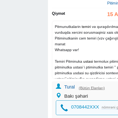
Pitimi
Qiymət
15 
Pitmunutkalarin
temiri
və quraşdırılma
vurduqda xercini sorusmaqiniz xais o
Pitiminutkanin cəm temiri (vzv çağırış
manat
Whatsapp var!
Temiri Pitminuka
ustasi
termolux pitim
pitminutka ustasi \ ptiminutka təmiri ''
pitminutka usdasi su qizdiricisi sontex
ustası'`pitiminufka qurasdirma ustasi q
borsh suqızdıqıcısı qazkalonkasi ÷pi
Tural
(Bütün Elanları)
yagmur aygaz efendiler ayqaz termolu
Bakı şəhəri
nagrivatel demirdokum kalonka dəmi
Ehmedli jezi aslaov hidro therm topka
0708442XXX
nömrəni g
vitah istanbul izmir termaq guven güv
samsung hilal