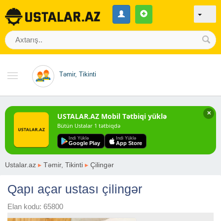
Təmir, Tikinti
✕
USTALAR.AZ Mobil Tətbiqi yüklə
Bütün Ustalar 1 tətbiqdə
Indi Yüklə
Indi Yüklə
Google Play
App Store
Ustalar.az
▸
Təmir, Tikinti
▸
Çilingər
Qapı açar ustası çilingər
Elan kodu: 65800