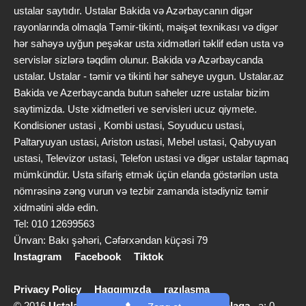
ustalar saytıdır. Ustalar Bakida və Azərbaycanın digər
rayonlarında olmaqla Təmir-tikinti, məişət texnikası və digər
hər sahəyə uyğun peşəkar usta xidmətləri təklif edən usta və
servislər sizlərə təqdim olunur. Bakida və Azərbaycanda
ustalar. Ustalar - təmir və tikinti hər saheye uygun. Ustalar.az
Bakida ve Azerbaycanda butun saheler uzre ustalar bizim
saytimizda. Uste xidmetleri ve servisleri ucuz qiymete.
Kondisioner ustasi , Kombi ustasi, Soyuducu ustasi,
Paltaryuyan ustasi, Ariston ustasi, Mebel ustasi, Qabyuyan
ustasi, Televizor ustasi, Telefon ustasi və digər ustalar tapmaq
mümkündür. Usta sifariş etmək üçün elanda göstərilən usta
nömrəsinə zəng vurun və tezbir zamanda istədiyniz təmir
xidmətini əldə edin.
Tel: 010 12699563
Ünvan: Bakı şəhəri, Cəfərxəndan küçəsi 79
Instagram
Facebook
Tiktok
Privacy Policy
Haqqımızda
razılaşma
© 2016
Ustalar.az
info [@] ustalar.az |
Bizimlə əlaqə
a: 0