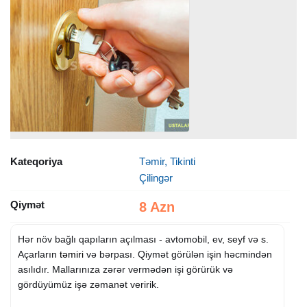
Kateqoriya
Təmir, Tikinti
Çilingər
Qiymət
8 Azn
Hər növ bağlı qapıların açılması - avtomobil, ev, seyf və s.
Açarların
təmiri
və bərpası. Qiymət görülən işin həcmindən
asılıdır. Mallarınıza zərər vermədən işi görürük və
gördüyümüz işə zəmanət veririk.