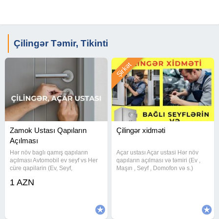
Çilingər Təmir, Tikinti
Şirkət
Zamok Ustası Qapıların
Çilingər xidməti
Açılması
Hər növ baglı qamış qapıların
Açar ustası Açar ustasi Hər növ
açılması Avtomobil ev seyf vs Her
qapıların açılması və təmiri (Ev ,
cüre qapilarin (Ev, Seyf,
Maşın , Seyf , Domofon və s.)
Domofon)açilmasi, Acarlarin temir
Bütün növ zamokların və açarların
1 AZN
olunmasi, Qiymet gorduyumuz ise
təmiri Maşın pultlarının
gore deyisir, Maliniza zerer
hazırlanması və təmiri Açarların
vermeden işimizi goruruk,
dublikat olunması Əşyalarınıza