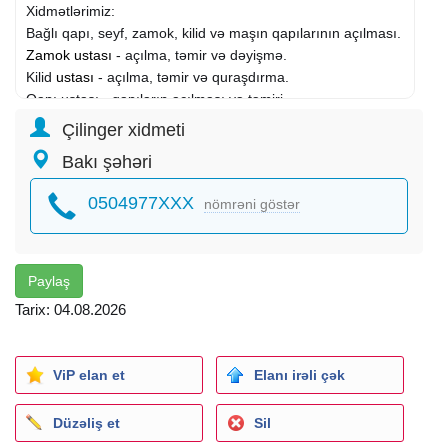
Xidmətlərimiz:
Bağlı qapı, seyf, zamok, kilid və maşın qapılarının açılması.
Zamok ustası
- açılma, təmir və dəyişmə.
Kilid
ustası
- açılma, təmir və quraşdırma.
Qapı ustası - qapıların açılması və təmiri.
Giriş və otaq qapılarındakı nasazlıqlar, zamokların
Çilinger xidmeti
dəyişdirilməsi və qapının zamoka görə açılmaması
Bakı şəhəri
hallarında istənilən vaxt xidmətinizdəyik. Qapılara və
zamoklara minimum ziyanla açılmanı təmin edirik. Kilidlərin
0504977XXX
nömrəni göstər
sifarişi, quraşdırılması və təmiri peşəkarlıqla həyata keçirilir.
İşi peşəkarlara həvalə etməklə vaxtınıza və pulunuza
qənaət edin - qeyri-peşəkar müdaxilələr zamanı
zədələnməsi lazım olmayan hissələr zədələnir və nəticədə
Paylaş
iş daha böyüyür. Məhz bunun qarşısını almaq üçün indi
Tarix: 04.08.2026
Zəng Edin
ViP elan et
Elanı irəli çək
Düzəliş et
Sil