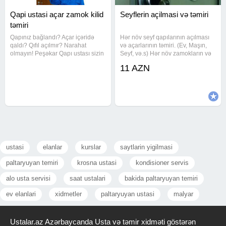
Qapi ustasi açar zamok kilid
Seyflerin açilmasi və təmiri
təmiri
Qapınız bağlandı? Açar içəridə
Hər növ seyf qapılarının açılması
qaldı? Qıfıl açılmır? Narahat
və açarlarının təmiri. (Ev, Maşın,
olmayın! Peşəkar Qapı ustası sizin
Seyf, və.s) Hər növ zamokların və
yanınızdadır! Bizim xidmətlər:
açarların təmiri. Maşın pultlarının
11 AZN
Təcili və təhlükəsiz qapı açılması
hazırlanması və təmiri. Açarların
Hər növ qıfıl və zamokların təmiri,
dublikart olunması. Seyf
dəyişdirilməsi Yeni
qapılarının açılması
ustasi
elanlar
kurslar
saytlarin yigilmasi
paltaryuyan temiri
krosna ustasi
kondisioner servis
alo usta servisi
saat ustalari
bakida paltaryuyan temiri
ev elanlari
xidmetler
paltaryuyan ustasi
malyar
Ustalar.az Azərbaycanda Usta və təmir xidməti göstərən