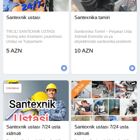
Santexnik ustası
Santexnika təmiri
TƏCILI SANTEXNIK USTASI.
Santexnika Təmiri – Peşəkar Usta
Sınmış arko Krantarin çıxarılması.
Xidməti Evinizdə və ya
Unitaz və Tulpanlarin
obyektinizdə santexnika problemi
quraşdırılması. Moydadirlarin
var? Su sızmalarının aradan
5 AZN
10 AZN
quraşdırılması. Paltaryuyan və
qaldırılması Kran, qarışdırıcı və
qabyuyanlarin quraşdırılması.
sifonların dəyişdirilməsi Unitaz və
Hamam və mətbəx otağına aid
çanaqların quraşdırılması
bütün santexnika
Şirkət
Santexnik ustası 7/24 usta
Santexnik ustası 7/24 usta
xidməti
xidməti