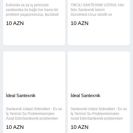
Evinizdə və ya iş yerinizdə
TƏCILI SANTEXNIK USTASI. Her
santexnika ilə bağlı hər hansı bir
Növ Santexnik İslerin
problem yaşayırsınızsa, təcrübəli
Gorulmesi.Ucuz sürətli və
santexnk ustası sizə etibarlı və
keyfiyyətli xidmət. santexnik ustasi
10 AZN
10 AZN
keyfiyyətli xidmət təqdim edir.
#santexnik #santexnikusta
Xidmətlərimiz: -Santexnik
#santexnikustasi
sistemləri quraşdırılması və
İdeal Santexnik
İdeal Santexnik
Santexnik Ustasi Xidmətləri - Ev və
Santexnik Ustasi Xidmətləri - Ev və
İş Yerinizi Su Problemlərindən
İş Yerinizi Su Problemlərindən
Azad EdinSantexnik problemləri
Azad EdinSantexnik problemləri
gündəlik həyatımızı ciddi şəkildə
gündəlik həyatımızı ciddi şəkildə
10 AZN
10 AZN
poza bilər. Evinizdə və ya iş
poza bilər. Evinizdə və ya iş
yerinizdə santexnik işləri üçün
yerinizdə santexnik işləri üçün