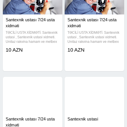
Santexnik ustası 7/24 usta
Santexnik ustası 7/24 usta
xidməti
xidməti
TƏCİLİ USTA XİDMƏTİ. Santexnik
TƏCİLİ USTA XİDMƏTİ. Santexnik
ustasi , Santexnik ustasi xidmeti.
ustasi , Santexnik ustasi xidmeti.
Unitaz rakvina hamam ve metbex
Unitaz rakvina hamam ve metbex
Otagina aid butun santexnika
Otagina aid butun santexnika
10 AZN
10 AZN
avadanliqlarinin yenilenmesi ve
avadanliqlarinin yenilenmesi ve
Temiri. Sinmis arko kranlarin
Temiri. Sinmis arko kranlarin
cixarilmasi. Metbex
cixarilmasi. Metbex
Santexnik ustası 7/24 usta
Santexnik ustasi
xidməti