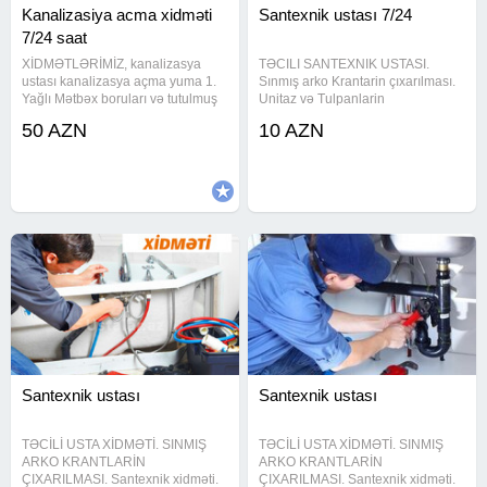
Kanalizasiya acma xidməti
Santexnik ustası 7/24
7/24 saat
XİDMƏTLƏRİMİZ, kanalizasya
TƏCILI SANTEXNIK USTASI.
ustası kanalizasya açma yuma 1.
Sınmış arko Krantarin çıxarılması.
Yağlı Mətbəx boruları və tutulmuş
Unitaz və Tulpanlarin
kanalizasiya xətlərinin alman
quraşdırılması. Moydadirlarin
50 AZN
10 AZN
avadanlığı vasitəsiylə açılması və
quraşdırılması. Paltaryuyan və
təmizlənməsi. Ev, Bağ, Villa, Ofis,
qabyuyanlarin quraşdırılması.
Restorant, Otel və Biznes
Hamam və mətbəx otağına aid
bütün santexnika
Santexnik ustası
Santexnik ustası
TƏCİLİ USTA XİDMƏTİ. SINMIŞ
TƏCİLİ USTA XİDMƏTİ. SINMIŞ
ARKO KRANTLARİN
ARKO KRANTLARİN
ÇIXARILMASI. Santexnik xidməti.
ÇIXARILMASI. Santexnik xidməti.