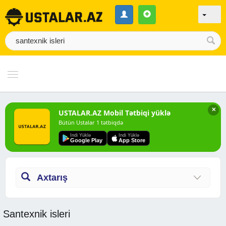
✕
USTALAR.AZ Mobil Tətbiqi yüklə
Bütün Ustalar 1 tətbiqdə
Indi Yüklə
Indi Yüklə
Google Play
App Store
Axtarış
Santexnik isleri