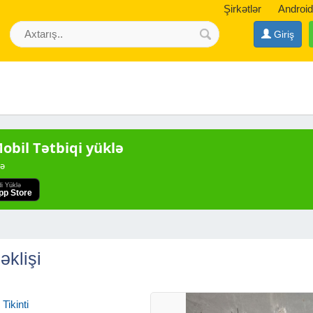
Şirkətlər
Android
Giriş
bil Tətbiqi yüklə
də
di Yüklə
pp Store
əklişi
Tikinti