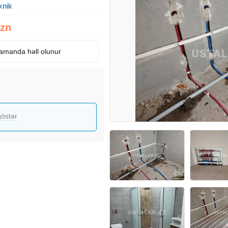
xnik
Azn
 zamanda həll olunur
östər