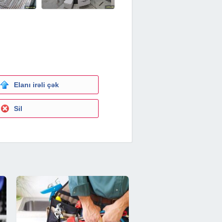
Elanı irəli çək
Sil