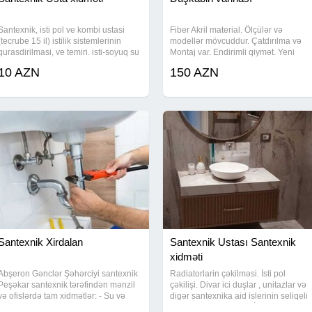
Santexnik, isti pol ve kombi ustasi
Fiber Akril material. Ölçülər və
(tecrube 15 il) istilik sistemlerinin
modellər mövcuddur. Çatdırılma və
qurasdirilmasi, ve temiri. isti-soyuq su
Montaj var. Endirimli qiymət. Yeni
xettlerinin qurasdirilmasi ve temiri,
10 AZN
150 AZN
kanalizasiya xettlerinin qurasdirilmasi
ve temiri, isti
Santexnik Xirdalan
Santexnik Ustası Santexnik
xidməti
Abşeron Gənclər Şəhərciyi santexnik
Radiatorlarin çəkilməsi. İsti pol
Peşəkar santexnik tərəfindən mənzil
çəkilişi. Divar ici duşlar , unitazlar və
və ofislərdə tam xidmətlər: - Su və
digər santexnika aid islerinin seliqeli
kanalizasiya xətlərinin çəkilməsi,
ve qarantili görülməsi.İşimizə 100%