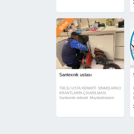
quraşdırılması. Kombi xətlərinin
çəkilməsi. Kombi və radiatorların
quraşdırılması. İsti
Şirkət
Santexnik ustası
TƏCİLİ USTA XİDMƏTİ. SINMIŞ ARKO
KRANTLARİN ÇIXARILMASI.
Santexnik xidməti. Moydadiraların
qurasdırılması. Unitaz və tülpanların
quraşdırılması. Kombi xətlərinin
çəkilməsi. Kombi və radiatorların
quraşdırılması. İsti