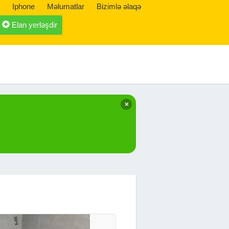
Iphone
Məlumatlar
Bizimlə əlaqə
Elan yerləşdir
✕