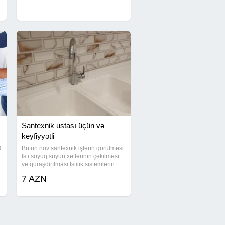
quraşdırılması. Kombi xətlərinin
çəkilməsi. Kombi və radiatorların
quraşdırılması. İsti
Santexnik ustası üçün və
keyfiyyətli
O
Bütün növ santexnik işlərin görülməsi
Isti soyuq suyun xətlərinin çəkilməsi
və quraşdırılması Istilik sistemlərin
kombi radiator istipol xətlərinin
7 AZN
çəkilməsi və quraşdırılması Xetlerini
radiator kombinləri