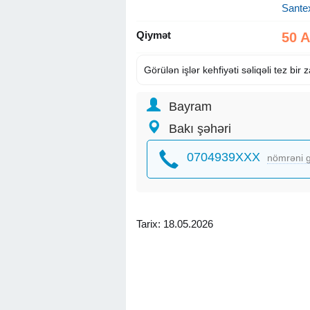
Sante
Qiymət
50 
Görülən işlər kehfiyəti səliqəli tez bir
Bayram
Bakı şəhəri
0704939XXX
nömrəni g
Tarix: 18.05.2026