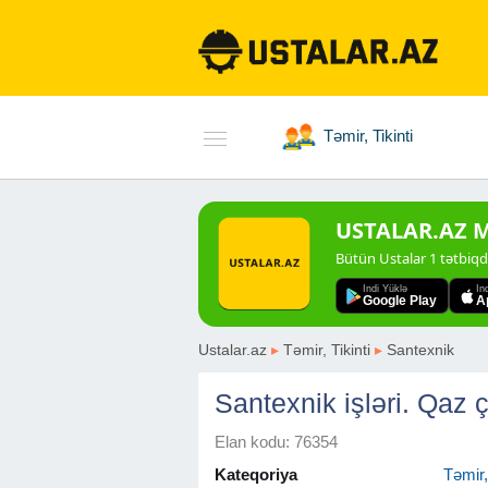
Təmir, Tikinti
USTALAR.AZ Mo
Bütün Ustalar 1 tətbiq
Indi Yüklə
In
Google Play
A
Ustalar.az
▸
Təmir, Tikinti
▸
Santexnik
Santexnik işləri. Qaz ç
Elan kodu: 76354
Kateqoriya
Təmir, 