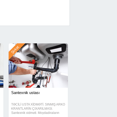
Şirkət
Santexnik ustası
TƏCİLİ USTA XİDMƏTİ. SINMIŞ ARKO
KRANTLARİN ÇIXARILMASI.
Santexnik xidməti. Moydadiraların