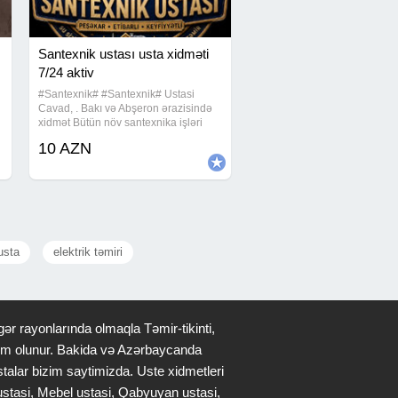
Santexnik ustası usta xidməti
7/24 aktiv
#Santexnik# #Santexnik# Ustasi
Cavad, . Bakı və Abşeron ərazisində
xidmət Bütün növ santexnika işləri
peşəkar və zəmanətli şəkildə! Bağ
10 AZN
evləri, binalar, ofislər - hər məkanda
xidmət: • Kombi, radiator, yerdən
isitmə
 usta
elektrik təmiri
ər rayonlarında olmaqla Təmir-tikinti,
qdim olunur. Bakida və Azərbaycanda
stalar bizim saytimizda. Uste xidmetleri
 ustasi, Mebel ustasi, Qabyuyan ustasi,