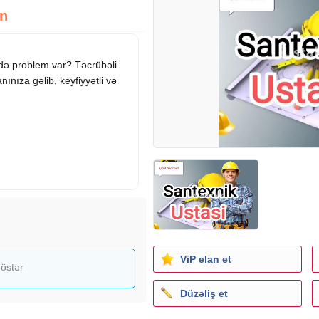
zn
izdə problem var? Təcrübəli
nıza gəlib, keyfiyyətli və
rulmesi
rsiz
ViP elan et
östər
Düzəliş et