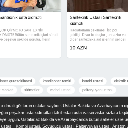
Santexnik usta xidməti
Santexnik Ustası Santexnik
xidməti
ŞOK QİYMƏTƏ SANTEXNİK
Radiatorlarin çəkilməsi. İsti pol
XİDMƏTİ! Bütün santexnik işləri sürətli
çəkilişi. Divar ici duşlar , unitazlar və
və peşəkar şəkildə görülür. İllərin
digər santexnika aid islerinin seliqeli
təcrübəsi ilə bütün santexnik işləri
ve qarantili görülməsi.İşimizə 100%
10 AZN
görülür: su xətləri, kanalizasiya,
Qaranti veririk.Qiymət razılaşma yolu
kranların dəyişdirilməsi, unitaz,
ilə
moyka, duş
ioner qurasdirilmasi
kondisoner temiri
kombi ustasi
elektrik
 elanlari
xidmetler
mebel ustasi
paltaryuyan ustasi
idməti göstərən ustalar saytıdır. Ustalar Bakida və Azərbaycanın dig
ğun peşəkar usta xidmətləri təklif edən usta və servislər sizlərə tə
 saheye uygun. Ustalar.az Bakida ve Azerbaycanda butun saheler uzre u
 ustasi , Kombi ustasi, Soyuducu ustasi, Paltaryuyan ustasi, Ariston