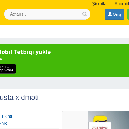
Şirkətlər
Android
Giriş
bil Tətbiqi yüklə
də
di Yüklə
pp Store
usta xidməti
Tikinti
xnik