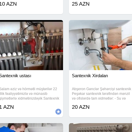
Moydadirlarin quraşdırılması.
10 AZN
25 AZN
Paltaryuyan və qabyuyanlarin
quraşdırılması. Hamam və mətbəx
otağına aid bütün
Santexnik ustası
Santexnik Xirdalan
Salam əziz və hörmətli müştərilər 22
Abşeron Gənclər Şəhərciyi santexnik
illik fəaliyyətimizlə və münasib
Peşəkar santexnik tərəfindən mənzil
qiymətlərlə xidmətinizdəyik Santexnik
və ofislərdə tam xidmətlər: - Su və
və elektrik ustasıyam. Uzun illərin
kanalizasiya xətlərinin çəkilməsi,
1 AZN
20 AZN
təcrübəsi.İşinizi peşəkarlara etibar
dəyişdirilməsi, sızmaların
edin.Professional ustalarımız
aşkarlanması və aradan qaldırılması -
Hamam və