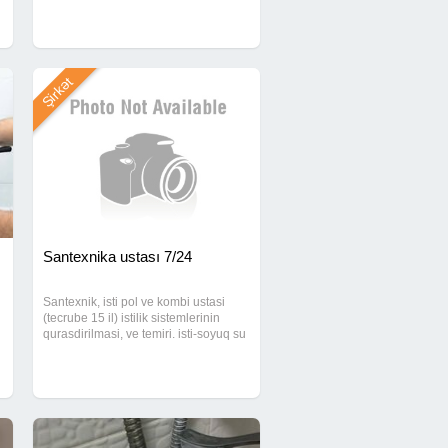
qurasdırılması. Unitaz və tülpanların
quraşdırılması. Kombi xətlərinin
çəkilməsi. Kombi və radiatorların
quraşdırılması. İsti
Şirkət
Santexnika ustası 7/24
Santexnik, isti pol ve kombi ustasi
(tecrube 15 il) istilik sistemlerinin
qurasdirilmasi, ve temiri. isti-soyuq su
xettlerinin qurasdirilmasi ve temiri,
kanalizasiya xettlerinin qurasdirilmasi
ve temiri, isti doseme