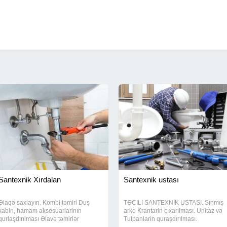
Santexnik Xırdalan
Santexnik ustası
Əlaqə saxlayın. Kombi təmiri Duş
TƏCILI SANTEXNIK USTASI. Sınmış
kabin, hamam aksesuarlarlnın
arko Krantarin çıxarılması. Unitaz və
qurlaşdırılması Əlavə təmirlər
Tulpanlarin quraşdırılması.