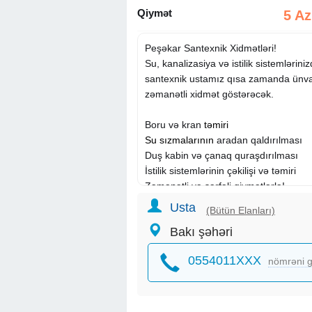
Qiymət
5 A
Peşəkar Santexnik Xidmətləri!
Su, kanalizasiya və istilik sistemlərin
santexnik ustamız qısa zamanda ünvanı
zəmanətli xidmət göstərəcək.
Boru və kran
təmiri
Su sızmalarının
aradan qaldırılması
Duş kabin və çanaq quraşdırılması
İstilik sistemlərinin çəkilişi və təmiri
Zəmanətli və sərfəli qiymətlərlə!
Usta
(Bütün Elanları)
0 dan butun santexnik
xidmetlerinin
gö
Bakı şəhəri
İsti polun cekilmesi
istifadecinin diger elanlarina baxa bile
0554011XXX
nömrəni g