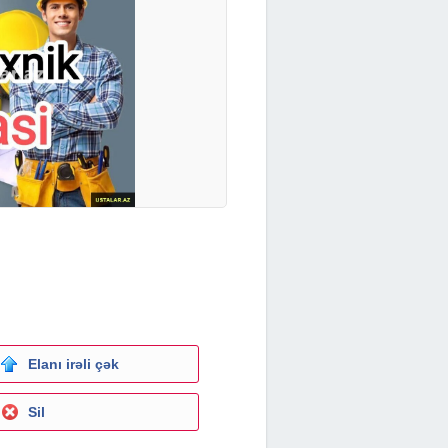
Elanı irəli çək
Sil