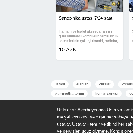
Santexnika ustasi 7/24 saat
Hamam və tualet aksesuarlarının
quraşdırılması kombilərin təmiri İstilik
sistemlərinin çəkilişi (kombi, radiator,
istipol) -Su, qaz, kanalizasiya
10 AZN
xətlərinin çəkilməsi -Duş kabina ,
çakkuzilərin təmiri və
ustasi
elanlar
kurslar
kondis
pitiminutka temiri
kombi servisi
ev
Ustalar.az Azərbaycanda Usta və təmir x
məişət texnikası və digər hər sahəyə uy
ustalar. Ustalar - təmir və tikinti hər
ve servisleri ucuz qiymete. Kondisioner