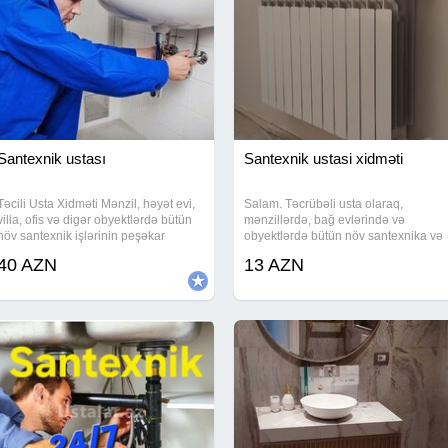
Santexnik ustası
Santexnik ustasi xidməti
Təcili Usta Xidməti Mənzil, həyət evi,
Salam. Təcrübəli usta olaraq,
villa, ofis və digər obyektlərdə bütün
mənzillərdə, bağ evlərində və
növ santexnik işlərinin peşəkar
obyektlərdə bütün növ santexnika və
şəkildə görülməsi. Su xətlərinin
istilik işlərini zəmanətlə yerinə
40 AZN
13 AZN
çəkilməsi və təmiri Kanalizasiya
yetirirəm. İşlərin keyfiyyətinə və
sistemlərinin quraşdırılması Kombi və
səliqəsinə tam cavabdehəm. ​
Gördüyüm İşlər: ​Su və