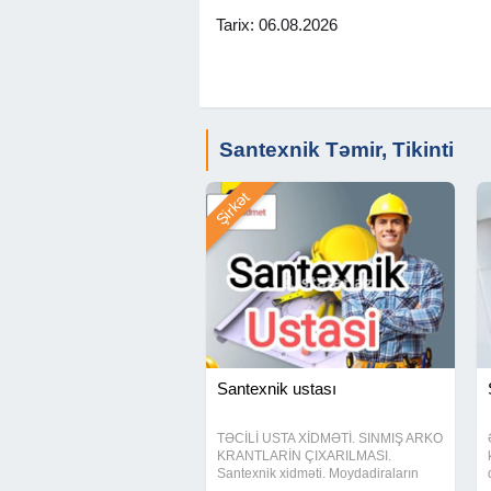
Tarix: 06.08.2026
Santexnik Təmir, Tikinti
Şirkət
Santexnik ustası
TƏCİLİ USTA XİDMƏTİ. SINMIŞ ARKO
KRANTLARİN ÇIXARILMASI.
Santexnik xidməti. Moydadiraların