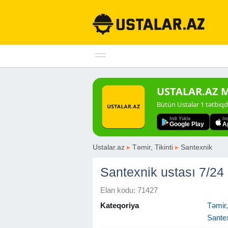
USTALAR.AZ Mo
Bütün Ustalar 1 tətbiq
Indi Yüklə
In
Google Play
A
Ustalar.az
▸
Təmir, Tikinti
▸
Santexnik
Santexnik ustası 7/24 
Elan kodu: 71427
Kateqoriya
Təmir, 
Sante