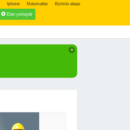
Iphone
Məlumatlar
Bizimlə əlaqə
Elan yerləşdir
✕