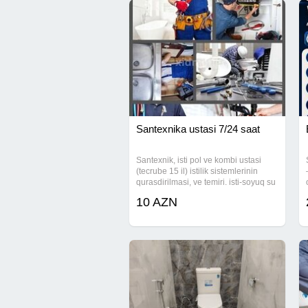
Santexnika ustasi 7/24 saat
Santexnik, isti pol ve kombi ustasi
(tecrube 15 il) istilik sistemlerinin
qurasdirilmasi, ve temiri. isti-soyuq su
xettlerinin qurasdirilmasi ve temiri,
10 AZN
kanalizasiya xettlerinin qurasdirilmasi
ve temiri, isti doseme