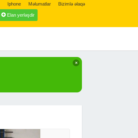
Iphone
Məlumatlar
Bizimlə əlaqə
Elan yerləşdir
✕