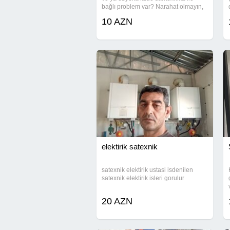
bağlı problem var? Narahat olmayın,
operativ və keyfiyyətli xidmət
10 AZN
göstəririk. Su kranlarının təmiri və
dəyişdirilməsi Unitazın quraşdırılması
elektirik satexnik
satexnik elektirik ustasi isdenilen
satexnik elektirik isleri gorulur
20 AZN