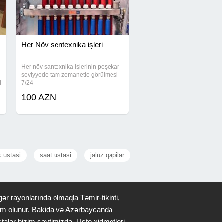
Her Növ sentexnika işleri
Her növ santexnika işlerinin peşekar
seviyyede tam zemanetle görülmesi
i
7/24
r
100 AZN
k ustasi
saat ustasi
jaluz qapilar
ər rayonlarında olmaqla Təmir-tikinti,
qdim olunur. Bakida və Azərbaycanda
stalar bizim saytimizda. Uste xidmetleri