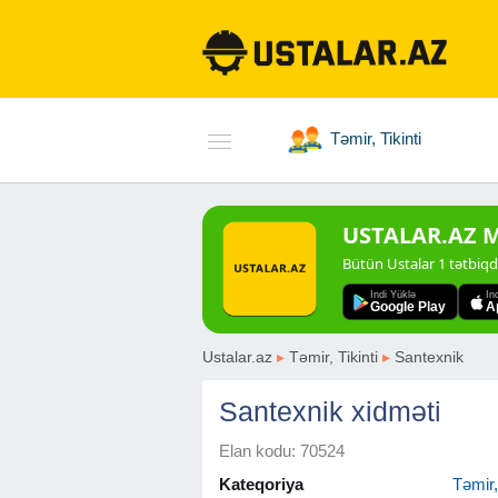
Təmir, Tikinti
USTALAR.AZ Mo
Bütün Ustalar 1 tətbiq
Indi Yüklə
In
Google Play
A
Ustalar.az
▸
Təmir, Tikinti
▸
Santexnik
Santexnik xidməti
Elan kodu: 70524
Kateqoriya
Təmir, 