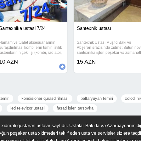
Santexnika ustasi 7/24
Santexnik ustası
Hamam və tualet aksesuarlarının
Santexnik Ustası Müşfiq Bakı və
quraşdırılması kombilərin təmiri İstilik
Abşeron ərazisində xidmət Bütün növ
sistemlərinin çəkilişi (kombi, radiator,
santexnika işleri peşəkar və zəmanətl
istipol) -Su, qaz, kanalizasiya
şəkildə! Bağ evləri. Binalar. Ofislər hə
10 AZN
15 AZN
xətlərinin çəkilməsi -Duş kabina ,
məkanda Kombi atapilenilerin
çakkuzilərin təmiri və
quraşdırması Kollektor sistemlərin
temiri
kondisioner qurasdirilmasi
paltaryuyan temiri
xolodilni
led televizor ustasi
fasad isleri tarsovka
idməti göstərən ustalar saytıdır. Ustalar Bakida və Azərbaycanın dig
ğun peşəkar usta xidmətləri təklif edən usta və servislər sizlərə tə
 saheye uygun. Ustalar.az Bakida ve Azerbaycanda butun saheler uzre u