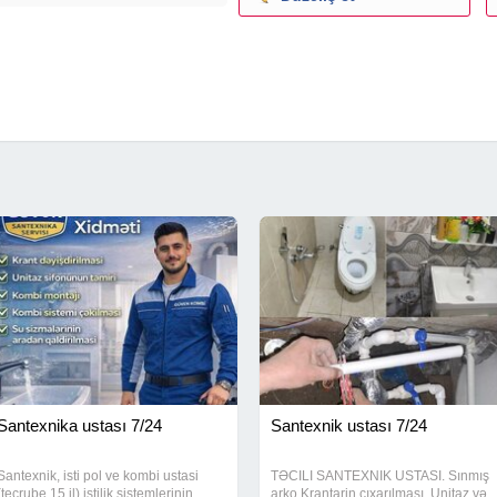
santexnika baku, santexnika
izlənməsi
 yuyulması.Gidrafonlarin
ırılması,
mləriniz varsa Buyurun zəng
Santexnika ustası 7/24
Santexnik ustası 7/24
Santexnik, isti pol ve kombi ustasi
TƏCILI SANTEXNIK USTASI. Sınmış
(tecrube 15 il) istilik sistemlerinin
arko Krantarin çıxarılması. Unitaz və