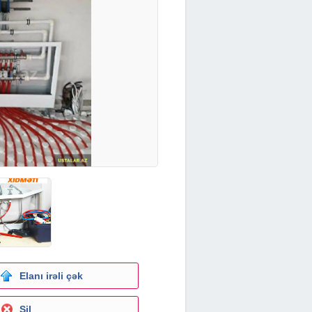
Elanı irəli çək
Sil