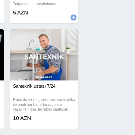
Tulpanlarin quraşdırılması.
Moydadirlarin quraşdırılması.
5 AZN
Paltaryuyan və qabyuyanlarin
quraşdırılması. Hamam və mətbəx
otağına aid bütün santexnika
Santexnik ustası 7/24
Evinizdə və ya iş yerinizdə santexnika
ilə bağlı hər hansı bir problem
yaşayırsınızsa, təcrübəli santexnk
ustası sizə etibarlı və keyfiyyətli
10 AZN
xidmət təqdim edir. Xidmətlərimiz: -
Santexnik sistemləri quraşdırılması və