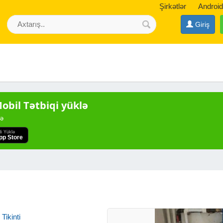
Şirkətlər
Android
Giriş
bil Tətbiqi yüklə
də
di Yüklə
pp Store
Tikinti