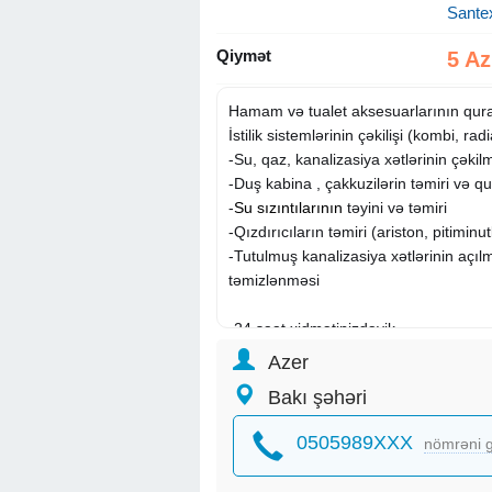
Sante
Qiymət
5 A
Hamam və tualet aksesuarlarının quraş
İstilik sistemlərinin çəkilişi (kombi, radi
-Su, qaz, kanalizasiya xətlərinin çəkil
-Duş kabina , çakkuzilərin təmiri və q
-
Su sızıntılarının
təyini və təmiri
-Qızdırıcıların təmiri (ariston, pitiminu
-Tutulmuş kanalizasiya xətlərinin açı
təmizlənməsi
-24 saat xidmətinizdəyik
-Görülən işə tam zəmanət verilir
Azer
Bakı şəhəri
Tags: santexnik ustalari, santexnik isle
xidmeti
, santexnik xidməti, santexnik 
0505989XXX
nömrəni g
xidmətləri, santexnik nomresi, santexn
bakı, santexnik ustasi axtariram, sant