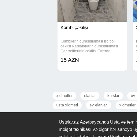
Kombi çəkilişi
Kombilerin qurasdirilmasi Isti pol
cekilsi Radiatorlarin qurasdirilmasi
Qaz xettlerinin cekilisi Evlerde
obyektlerde su sisteminin cekilisi
15 AZN
Elektirik isleri ve s.
xidmetler
elanlar
kurslar
ev 
usta xidmeti
ev elanlari
xidmetler
Ustalar.az Azərbaycanda Usta və təmir x
məişət texnikası və digər hər sahəyə uy
ustalar. Ustalar - təmir və tikinti hər