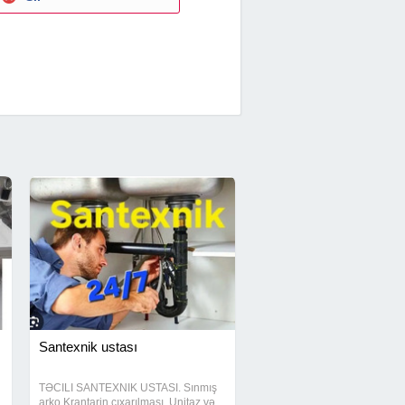
Santexnik ustası
TƏCILI SANTEXNIK USTASI. Sınmış
arko Krantarin çıxarılması. Unitaz və