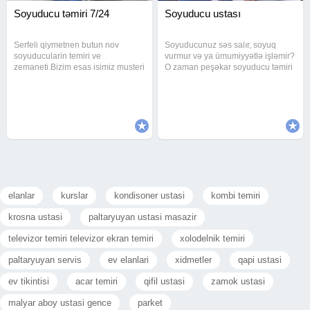
Soyuducu təmiri 7/24
Soyuducu ustası
Serfeli qiymetnen butun nov
Soyuducunuz səs salır, soyuq
soyuducularin temiri ve
vurmur və ya ümumiyyətlə işləmir?
zemaneti.Bizim esas isimiz musteri
O zaman peşəkar soyuducu təmiri
memnuniyyetidir. Soyuducu, usta ,
ustalarımız sizin xidmətinizdədir.
ustasi , ustası, xolodilnik,
Biz istənilən marka və model
xolodelnik , xaladilnik, xaladelnik,
soyuducuların təmirini tam
холодильник, holodilnik, servis,
zəmanətlə həyata keçiririk
elanlar
kurslar
kondisoner ustasi
kombi temiri
krosna ustasi
paltaryuyan ustasi masazir
televizor temiri televizor ekran temiri
xolodelnik temiri
paltaryuyan servis
ev elanlari
xidmetler
qapi ustasi
ev tikintisi
acar temiri
qifil ustasi
zamok ustasi
malyar aboy ustasi gence
parket