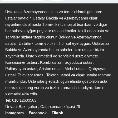
Ustalar.az Azərbaycanda Usta və təmir xidməti göstərən
ustalar saytıdır. Ustalar Bakida və Azərbaycanın digər
rayonlarında olmaqla Təmir-tikinti, məişət texnikası və digər
hər sahəyə uyğun peşəkar usta xidmətləri təklif edən usta və
servislər sizlərə təqdim olunur. Bakida və Azərbaycanda
ustalar. Ustalar - təmir və tikinti hər saheye uygun. Ustalar.az
Bakida ve Azerbaycanda butun saheler uzre ustalar bizim
saytimizda. Uste xidmetleri ve servisleri ucuz qiymete.
Kondisioner ustasi , Kombi ustasi, Soyuducu ustasi,
Paltaryuyan ustasi, Ariston ustasi, Mebel ustasi, Qabyuyan
ustasi, Televizor ustasi, Telefon ustasi və digər ustalar tapmaq
mümkündür. Usta sifariş etmək üçün elanda göstərilən usta
nömrəsinə zəng vurun və tezbir zamanda istədiyniz təmir
xidmətini əldə edin.
Tel: 010 12699563
Ünvan: Bakı şəhəri, Cəfərxəndan küçəsi 79
Instagram
Facebook
Tiktok