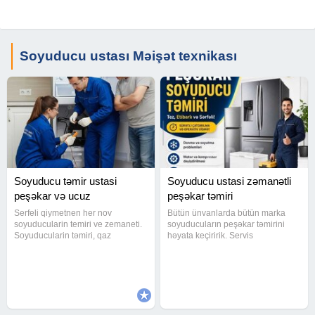
Soyuducu ustası Məişət texnikası
Soyuducu təmir ustasi
Soyuducu ustasi zəmanətli
peşəkar və ucuz
peşəkar təmiri
Serfeli qiymetnen her nov
Bütün ünvanlarda bütün marka
soyuducularin temiri ve zemaneti.
soyuducuların peşəkar təmirini
Soyuducularin təmiri, qaz
həyata keçiririk. Servis
vurulması, təmizlənməsi xidməti
mərkəzlərindən daha münasib
bizde.Peşəkar ucuz zəmanətli
qiymətlərlə xidmət göstərir,
təmir edirik.Görülən hər işə
gördüyümüz hər işə zəmanət
zəmanət veririk.Soyuducu ,
veririk.
suyuducu, usta ,