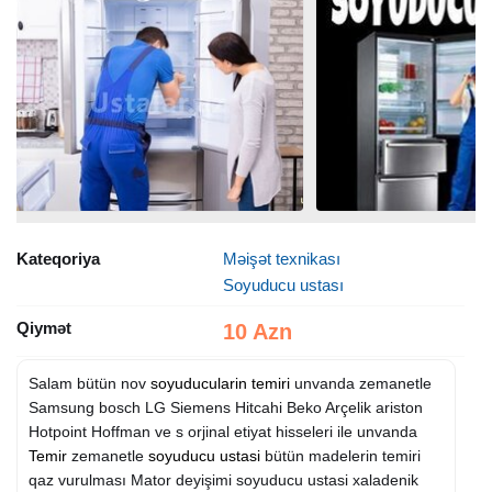
Kateqoriya
Məişət texnikası
Soyuducu ustası
Qiymət
10 Azn
Salam bütün nov
soyuducularin temiri
unvanda zemanetle
Samsung bosch LG Siemens Hitcahi Beko Arçelik ariston
Hotpoint Hoffman ve s orjinal etiyat hisseleri ile unvanda
Temir
zemanetle
soyuducu ustasi
bütün madelerin temiri
qaz vurulması Mator deyişimi soyuducu ustasi xaladenik