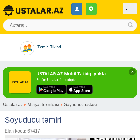
Təmir, Tikinti
✕
USTALAR.AZ Mobil Tətbiqi yüklə
Bütün Ustalar 1 tətbiqdə
Indi Yüklə
Indi Yüklə
Google Play
App Store
Ustalar.az
▸
Məişət texnikası
▸
Soyuducu ustası
Soyuducu təmiri
Elan kodu: 67417