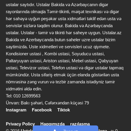
ustalar saytıdır. Ustalar Bakida və Azərbaycanın digər
rayonlarında olmaqla Təmir-tikinti, məişət texnikası və digər
hər sahəyə uyğun peşəkar usta xidmətləri təklif edən usta və
servislər sizlərə təqdim olunur. Bakida və Azərbaycanda
ustalar. Ustalar - təmir və tikinti hər saheye uygun. Ustalar.az
Bakida ve Azerbaycanda butun saheler uzre ustalar bizim
saytimizda. Uste xidmetleri ve servisleri ucuz qiymete.
Kondisioner ustasi , Kombi ustasi, Soyuducu ustasi,
Paltaryuyan ustasi, Ariston ustasi, Mebel ustasi, Qabyuyan
ustasi, Televizor ustasi, Telefon ustasi və digər ustalar tapmaq
mümkündür. Usta sifariş etmək üçün elanda göstərilən usta
nömrəsinə zəng vurun və tezbir zamanda istədiyniz təmir
xidmətini əldə edin.
Tel: 010 12699563
Ünvan: Bakı şəhəri, Cəfərxəndan küçəsi 79
Instagram
Facebook
Tiktok
Privacy Policy
Haqqımızda
razılaşma
© 2016
Ustalar.az
info [@] ustalar.az |
Bizimlə əlaqə
a: 0