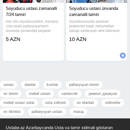
Soyuducu ustasi zəmanətli
Soyuducu ustasi ünvanda
7/24 təmiri
zəmanətli təmiri
Hər növ soyuducu(vitrin, marojna,
Soyuducunuzda yaranan
cola daxil) paltaryuyanlarin
prablemle bagli, melumatlari
ünvanda zemanətlə peşəkar
vatsap vasitesiyle vere bilersiniz.
münasib qiymətə etibarlı təmiri
Marka modelinden asili olmayaraq
5 AZN
10 AZN
HƏR BİR İŞİMİZƏ ZƏMANƏT
butun soyuducularin temirine
VERİRİK Hər bir ünvana gəlirik,
baxilir. Unvana gelirik. Gorulen
ŞƏXSİ USTADIR
islere zemanet verilir. (Wehid
SERVİSLƏRDƏN DAHA UCUZ
ustasi
elanlar
kurslar
paltaryuyan temiri
ev temiri
mebel ustasi
santexnik
ремонт джакузи
mebel ustasi xetai
usta xidmeti
ev elanlari
xidmetler
ev tikintisi
paltaryuyan ustasi
masaj
Ustalar.az Azərbaycanda Usta və təmir xidməti göstərən