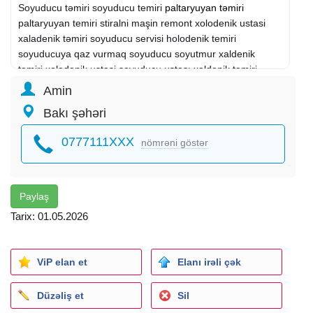
Soyuducu təmiri soyuducu temiri
paltaryuyan təmiri
paltaryuyan temiri stiralni maşin remont xolodenik ustasi
xaladenik təmiri soyuducu servisi holodenik temiri
soyuducuya qaz vurmaq soyuducu soyutmur xaldenik
təmiri xolodenik ustasi soyuducu ustası xaldenik təmiri
soyducu temiri soyuducu usdası holodelnik tamiri soyuducu
Amin
remontu
Bakı şəhəri
Baki ve Sumqayitda fealiyyet gosteririk.
Uygun qiymet
0777111XXX
nömrəni göstər
6 aydan 2 ile kimi resmi zemanet
Ucuz ve etibarli
7/24 operativ calishiriq ve xidmetinizdeyik.
Keyfiyyete 100% zemanet
Paylaş
Deyisilen detallara resmi zemanet verilir.
Tarix: 01.05.2026
Yalniz temir ve detal pulu alinir
Halalliqla isleyirik
Yalniz detal ve temir haqqi alinir
ViP elan et
Elanı irəli çək
Karanti n gunleri de isleyirik
Xaladenik ustasi soyuducu ustasi soyuducu usdası xaldeniy
Düzəliş et
Sil
ustasi