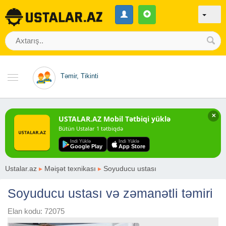
Təmir, Tikinti
✕
USTALAR.AZ Mobil Tətbiqi yüklə
Bütün Ustalar 1 tətbiqdə
Indi Yüklə
Indi Yüklə
Google Play
App Store
Ustalar.az
▸
Məişət texnikası
▸
Soyuducu ustası
Soyuducu ustası və zəmanətli təmiri
Elan kodu: 72075