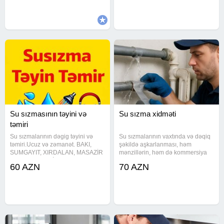
Sumqayıtda sizma təyini Ən son
avadanlıqlar. Təmirinizə
Su sızmasının təyini və
Su sızma xidməti
təmiri
Su sızmalarının dəgig təyini və
Su sızmalarının vaxtında və dəqiq
təmiri.Ucuz və zəmanət. BAKI,
şəkildə aşkarlanması, həm
SUMGAYIT, XIRDALAN, MASAZİR
mənzillərin, həm də kommersiya
və s. PROFESSİONAL SƏS
obyektlərinin təhlükəsizliyini
60 AZN
70 AZN
DİNLƏMƏ CİHAZI İLƏ SU
qorumağın əsas şərtidir. Biz bu
SIZMANIN TƏYİNİ VƏ TƏMİRİ Ev ,
sahədə illərin təcrübəsinə
Mənzil, Ofis, Obyekt və s. yerlərdə.
əsaslanaraq, ən son texnoloji
Su boruları