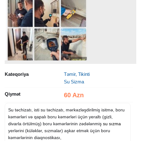
Kateqoriya
Təmir, Tikinti
Su Sizma
Qiymət
60 Azn
Su təchizatı, isti su təchizatı, mərkəzləşdirilmiş isitmə, boru
kəmərləri və qapalı boru kəmərləri üçün yeraltı (gizli,
divarla örtülmüş) boru kəmərlərinin zədələnmiş
su sızma
yerlərini (küləklər, sızmalar) aşkar etmək üçün boru
kəmərlərinin diaqnostikası,