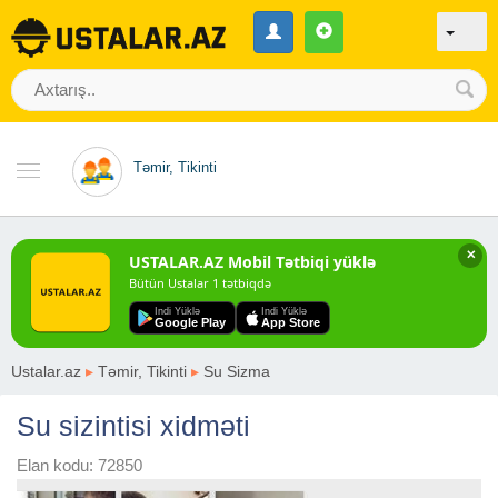
Təmir, Tikinti
✕
USTALAR.AZ Mobil Tətbiqi yüklə
Bütün Ustalar 1 tətbiqdə
Indi Yüklə
Indi Yüklə
Google Play
App Store
Ustalar.az
▸
Təmir, Tikinti
▸
Su Sizma
Su sizintisi xidməti
Elan kodu: 72850