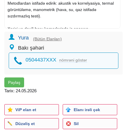
Metodlardan istifadə edirik: akustik və korrelyasiya, termal
görüntüləmə, manometrik (hava, su, qaz istifadə
sızdırmazlıq testi).
Xarici və daxili boru kəmərlərində iş aparırıq.
Yura
(Bütün Elanları)
• Dallanmış uzun boru kəmərində zədələnmiş hissənin təyin
Bakı şəhəri
edilməsi
• Vanaların sızması yoxlanılır.
0504437XXX
nömrəni göstər
Tikinti şirkətlərindən sonra yeni su təchizatı və istilik
sistemlərinin sızdırmazlığı (sızması) üçün yoxlanılması.
Paylaş
Su sizma xidmeti
Tarix: 24.05.2026
Həqiqi yerin (axtarışın) və yeraltı dərinliyin axtarışı və təyin
edilməsi:
• su təchizatı boru kəmərləri
ViP elan et
Elanı irəli çək
• isti su təchizatı üçün boru kəmərləri (DHW)
• mərkəzi istilik (DH) boru kəmərləri,
Düzəliş et
Sil
• kanalizasiya boru kəmərləri