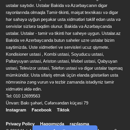
ustalar saytıdır. Ustalar Bakida və Azərbaycanın digər
rayonlarında olmaqla Təmir-tikinti, məişət texnikası və digər
hər sahəyə uyğun peşəkar usta xidmətləri təklif edən usta və
servislər sizlərə təqdim olunur. Bakida və Azərbaycanda
ustalar. Ustalar - təmir və tikinti hər saheye uygun. Ustalar.az
Bakida ve Azerbaycanda butun saheler uzre ustalar bizim
saytimizda. Uste xidmetleri ve servisleri ucuz qiymete.
Kondisioner ustasi , Kombi ustasi, Soyuducu ustasi,
Paltaryuyan ustasi, Ariston ustasi, Mebel ustasi, Qabyuyan
ustasi, Televizor ustasi, Telefon ustasi və digər ustalar tapmaq
mümkündür. Usta sifariş etmək üçün elanda göstərilən usta
nömrəsinə zəng vurun və tezbir zamanda istədiyniz təmir
xidmətini əldə edin.
Tel: 010 12699563
Ünvan: Bakı şəhəri, Cəfərxəndan küçəsi 79
Instagram
Facebook
Tiktok
Privacy Policy
Haqqımızda
razılaşma