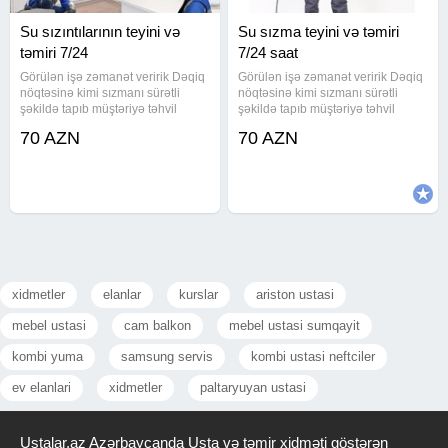
Su sızıntılarının teyini və
Su sızma teyini və təmiri
təmiri 7/24
7/24 saat
Görülən işə zəmanət veririk Dəqiq
Görülən işə zəmanət veririk Dəqiq
nöqtəsinə kimi sızmanı sürətli
nöqtəsinə kimi sızmanı sürətli
şəkildə tapıb müştəriyə təhvil
şəkildə tapıb müştəriyə təhvil
veririk Peşəkar və ən ucuz
veririk Peşəkar və ən ucuz
70 AZN
70 AZN
qiymətlə yalnız biz işləyirik Bakı və
qiymətlə yalnız biz işləyirik Bakı və
Sumqayıtda sizma təyini Ən son
Sumqayıtda sizma təyini Ən son
avadanlıqlar. Təmirinizə
avadanlıqlar. Təmirinizə
xidmetler
elanlar
kurslar
ariston ustasi
mebel ustasi
cam balkon
mebel ustasi sumqayit
kombi yuma
samsung servis
kombi ustasi neftciler
ev elanlari
xidmetler
paltaryuyan ustasi
Ustalar.az Azərbaycanda Usta və təmir xidməti göstərən