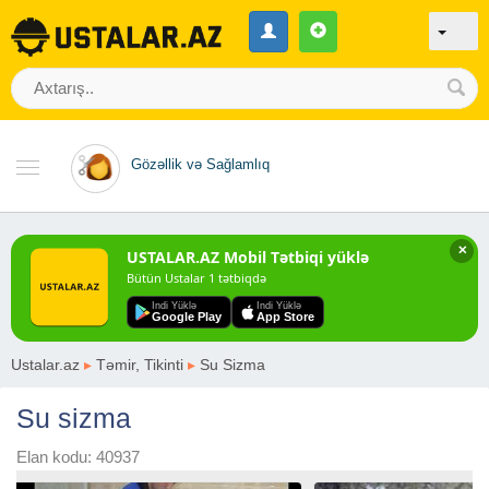
Gözəllik və Sağlamlıq
✕
USTALAR.AZ Mobil Tətbiqi yüklə
Bütün Ustalar 1 tətbiqdə
Indi Yüklə
Indi Yüklə
Google Play
App Store
Ustalar.az
▸
Təmir, Tikinti
▸
Su Sizma
Su sizma
Elan kodu: 40937