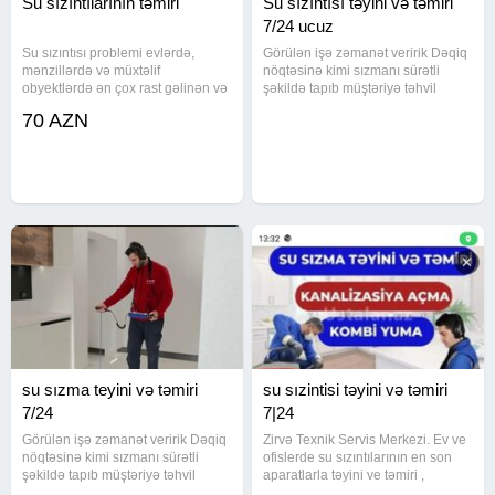
Su sızıntılarının təmiri
Su sızıntısı təyini və təmiri
7/24 ucuz
Su sızıntısı problemi evlərdə,
Görülən işə zəmanət veririk Dəqiq
mənzillərdə və müxtəlif
nöqtəsinə kimi sızmanı sürətli
obyektlərdə ən çox rast gəlinən və
şəkildə tapıb müştəriyə təhvil
vaxtında müdaxilə edilmədikdə
veririk Peşəkar və ən ucuz
70 AZN
ciddi zərərə səbəb olan hallar
qiymətlə yalnız biz işləyirik Bakı və
arasındadır. Peşəkar ustalarımız
Sumqayıtda sizma təyini Ən son
gizli sızmaları ən müasir texnoloji
avadanlıqlar. Təmirinizə
su sızma teyini və təmiri
su sızintisi təyini və təmiri
7/24
7|24
Görülən işə zəmanət veririk Dəqiq
Zirvə Texnik Servis Merkezi. Ev ve
nöqtəsinə kimi sızmanı sürətli
ofislerde su sızıntılarının en son
şəkildə tapıb müştəriyə təhvil
aparatlarla təyini ve təmiri ,
veririk Peşəkar və ən ucuz
Kanalizasyon xettlerini heç bir