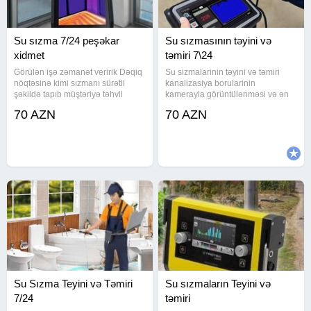
Su sızma 7/24 peşəkar
Su sızmasının təyini və
xidmet
təmiri 7\24
Görülən işə zəmanət veririk Dəqiq
Su sizmalarinin təyini və təmiri
nöqtəsinə kimi sızmanı sürətli
kanalizasiya borularinin
şəkildə tapıb müştəriyə təhvil
kamerayla görüntülənməsi və ən
veririk Peşəkar və ən ucuz
son avadanlıqlar həyata
70 AZN
70 AZN
qiymətlə yalnız biz işləyirik Bakı və
keçrilməsi.Təmirinizə ziyan
Sumqayıtda sizma təyini Ən son
vermədən, sızıntı nöqtəsini təyin
avadanlıqlar. Təmirinizə
edib və təmir
edirik.Kanalizasiyalarin
Su Sızma Teyini və Təmiri
Su sızmaların Teyini və
7/24
təmiri