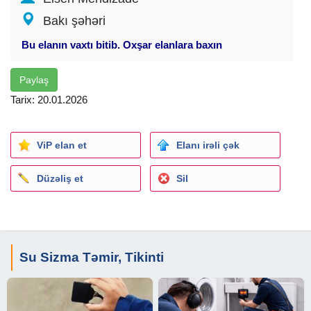
Bakı şəhəri
Bu elanın vaxtı bitib. Oxşar elanlara baxın
Paylaş
Tarix: 20.01.2026
ViP elan et
Elanı irəli çək
Düzəliş et
Sil
Su Sizma Təmir, Tikinti