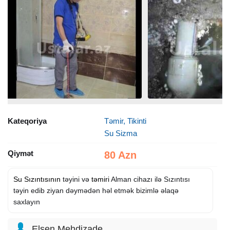
Kateqoriya
Təmir, Tikinti
Su Sizma
Qiymət
80 Azn
Su Sızıntısının
təyini və
təmiri
Alman cihazı ilə Sızıntısı
təyin edib ziyan dəymədən həl etmək bizimlə əlaqə
saxlayın
Elsen Mehdizade