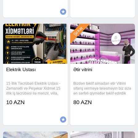
heyata kecirir. Temir zovqunuze
uygun tez bir zamanda
Şirkət
Elektrik Ustası
Ətir vitrini
15 İllik Təcrübəli Elektrik Ustası -
Bizdən təklif almadan ətir Vitrini
Zəmanətli və Peşəkar Xidmət 15
sifariş verməyə tələsməyin biz sizə
illik iş təcrübəsi ilə mənzil, villa,
ən sərfəli qiymətlər təklif edirdik
ofis, mağaza, restoran, istehsalat
çadrlma quraşdırma bizim
10 AZN
80 AZN
sahələri və bütün növ obyektlərdə
tərəfimizdən
elektrik işlərini yüksək keyfiyyətlə
və