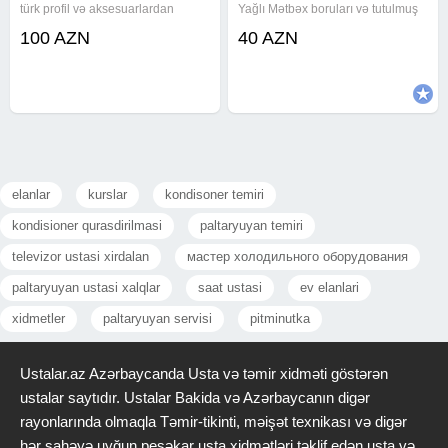
türk profil və aksesuarlardan
Yağlı Mətbəx boruları və tutulmuş
istfadə olunur. 1 kv.m-100 manat
kanalizasiya xətlərinin alman
100 AZN
40 AZN
.Bakı və Abşeronun istənilən
avadanlığı vasitəsiylə açılması və
nöqtəsinə çatdırılma və
təmizlənməsi. Ev, Bağ, Villa, Ofis,
quraşdırılma pulsuz.iri
Restorant, Otel və Biznes
sifarişlərəciddi
elanlar
kurslar
kondisoner temiri
kondisioner qurasdirilmasi
paltaryuyan temiri
televizor ustasi xirdalan
мастер холодильного оборудования
paltaryuyan ustasi xalqlar
saat ustasi
ev elanlari
xidmetler
paltaryuyan servisi
pitminutka
Ustalar.az Azərbaycanda Usta və təmir xidməti göstərən
ustalar saytıdır. Ustalar Bakida və Azərbaycanın digər
rayonlarında olmaqla Təmir-tikinti, məişət texnikası və digər
hər sahəyə uyğun peşəkar usta xidmətləri təklif edən usta və