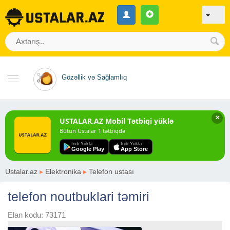
Gözəllik və Sağlamlıq
✕
USTALAR.AZ Mobil Tətbiqi yüklə
Bütün Ustalar 1 tətbiqdə
Indi Yüklə
Indi Yüklə
Google Play
App Store
Ustalar.az
▸
Elektronika
▸
Telefon ustası
telefon noutbuklari təmiri
Elan kodu: 73171