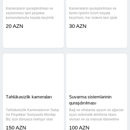
Kameraların quraşdırılması və
Kameraların quraşdırılması və
sazlanması işini peşəkar
təmiri işlərini özüm həyata
komandamızla həyata keçiririk.
keçirirəm, hər sistemi tam işlək
Hər sistem telefon və kompüter
vəziyyətdə təhvil verirəm. Telefon
20 AZN
30 AZN
vasitəsilə idarə oluna bilir, ev və
və planşet üzərindən izləmə
obyektlər üçün tam nəzarət təmin
imkanını da təmin edirəm, beləliklə
edilir. Texniki xüsusiyyətlər -
təhlükəsizlik hər zaman
Təhlükəsizlik kameraları
Suvarma sistemlərinin
quraşdırılması
Təhlükəsizlik Kameralarının Satışı
Bağ və villalarda qazon və ağaclar
Və Peşəkkar Səviyyədə Montajı
üçün avtomatik telefonla idarə
Biz sizə dünyaca məhşur olan
olunan və ya manual idarəetmə
Dahua brendinin təhlükəsizlik
sistemi ilə ağıllı suvarma
150 AZN
100 AZN
kameralarını təklif edirik. Yüksək
sistemlərinin quraşdırılması