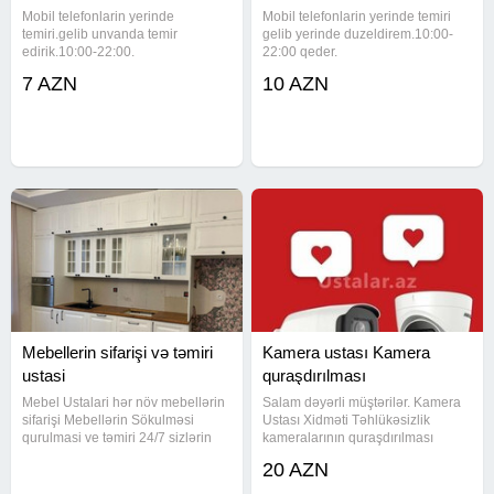
Mobil telefonlarin yerinde
Mobil telefonlarin yerinde temiri
temiri.gelib unvanda temir
gelib yerinde duzeldirem.10:00-
edirik.10:00-22:00.
22:00 qeder.
7 AZN
10 AZN
Mebellerin sifarişi və təmiri
Kamera ustası Kamera
ustasi
quraşdırılması
Mebel Ustalari hər növ mebellərin
Salam dəyərli müştərilər. Kamera
sifarişi Mebellərin Sökulməsi
Ustası Xidməti Təhlükəsizlik
qurulmasi ve təmiri 24/7 sizlərin
kameralarının quraşdırılması
xidmətindəyik Mebellərin evdən
Texniki xidmət və sazlama
20 AZN
evə daşinmasi var Maşin fəhlə
Şəbəkəyə qoşulma və telefonla
xidməti var Keyfiyetli işin Tek
izləmə imkanı Hikvision, Dahua və