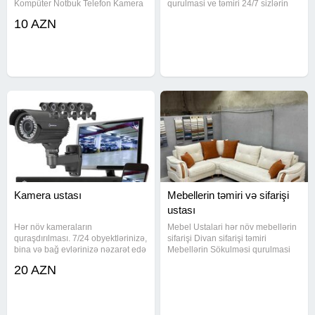
Kompüter Notbuk Telefon Kamera
qurulmasi ve təmiri 24/7 sizlərin
sistemləri FORMATI TƏMIRI
xidmətindəyik Mebellərin evdən
10 AZN
YIĞILMASI PROQRAMLARIN
evə daşinmasi var Maşin fəhlə
YAZILMASI 1C Muhasibat
xidməti var Keyfiyetli işin Tek
proqrami 8.3 Tam Versiya
Unvani Mətbəx mebellərin
Bazalarin İstəyinizə uyğun
yığılması
Kamera ustası
Mebellerin təmiri və sifarişi
ustası
Hər növ kameraların
Mebel Ustalari hər növ mebellərin
quraşdırılması. 7/24 obyektlərinizə,
sifarişi Divan sifarişi təmiri
bina və bağ evlərinizə nəzarət edə
Mebellərin Sökulməsi qurulmasi
bilərsiniz. Telefonda online izləmə.
ve təmiri 24/7 sizlərin
20 AZN
xidmətindəyik Mebellərin evdən
evə daşinmasi var Maşin fəhlə
xidməti var Keyfiyetli işin Tek