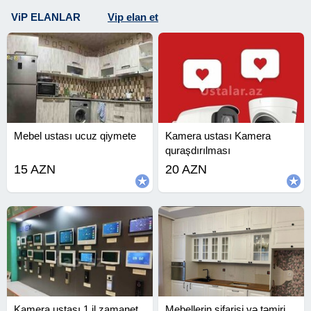
ViP ELANLAR
Vip elan et
Mebel ustası ucuz qiymete
Kamera ustası Kamera
quraşdırılması
15 AZN
20 AZN
Kamera ustası 1 il zamanet
Mebellerin sifarişi və təmiri