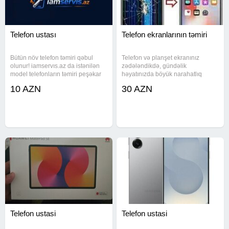
Telefon ustası
Telefon ekranlarının təmiri
Bütün növ telefon təmiri qəbul
Telefon və planşet ekranınız
olunur! iamservıs.az da istənilən
zədələndikdə, gündəlik
model telefonların təmiri peşəkar
həyatınızda böyük narahatlıq
şəkildə həyata keçirilir. Sürətli
yarana bilər. Biz sizə bütün növ
10 AZN
30 AZN
xidmət Keyfiyyətli ehtiyat hissələri
Samsung, iPhone, Xiaomi, Redmi,
Zəmanətli təmir 28 May, Azadlıq
Oppo, Realme, Honor, Planşet və
pr.33
iPad modellərinin ekranlarının
zəmanətli
Telefon ustasi
Telefon ustasi