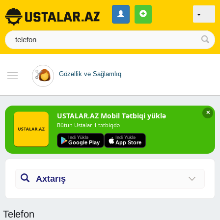
Gözəllik və Sağlamlıq
✕
USTALAR.AZ Mobil Tətbiqi yüklə
Bütün Ustalar 1 tətbiqdə
Indi Yüklə
Indi Yüklə
Google Play
App Store
Axtarış
Telefon