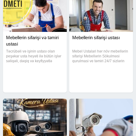
Mebellerin sifarişi və təmiri
Mebellerin sifarişi ustası
ustasi
Təcrübəli və işinin ustası olan
Mebel Ustalari hər növ mebellərin
peşəkar usta heyəti ilə bütün işlər
sifarişi Mebellərin Sökulməsi
səliqəli, dəqiq və keyfiyyətlə
qurulmasi ve təmiri 24/7 sizlərin
görülür. Mebel Ustalari hər növ
xidmətindəyik Mebellərin evdən
mebellərin sifarişi Mebellərin
evə daşinmasi var Maşin fəhlə
Sökulməsi qurulmasi ve təmiri
xidməti var Keyfiyetli işin Tek
24/7 sizlərin
Unvani Mətbəx mebellərin