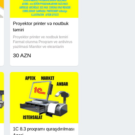
Proyektor printer və noutbuk
təmiri
Proyektor printer ve nodbuk temiri
Farmat olunma Proqram ve antivirus
yazilmasi Manitor ve ekranlarin
deyisdirilmesi Printerlerin temiri
30 AZN
zapravka edilmesi (doldurulmasu)
Proyektorlarin detallarinin
deyisdirilmesi
1C 8.3 proqramı quraşdırılması