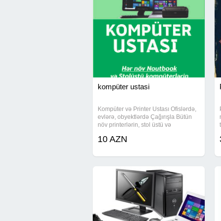
#windowsXP #kamera #kameraustasi 
#kameraquraşdırılması #parol #sifre 
#telefon #
telefon ustasi
#kaburo #kabr
#suse #üzlük
kompüter ustasi
Kompüter və Printer Ustası Ofislərdə,
evlərə, obyektlərdə Çağırışla Bütün
növ printerlərin, stol üstü və
noutbookların təmiri, ehtiyat hissələrin
10 AZN
deyişdirilməsi və proqramlaşdırılması
Windows 11 Windows 10 Windows