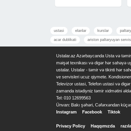
- Professional Format - Antivirus -
Proqramlarin yazilmasi
ustasi
elanlar
kurslar
paltar
acar dublikati
ariston paltaryuyan servis
Ustalar.az Azərbaycanda Usta və təmir x
məişət texnikası və digər hər sahəyə uy
ustalar. Ustalar - təmir və tikinti hər
ve servisleri ucuz qiymete. Kondisioner
Televizor ustasi, Telefon ustasi və di
zamanda istədiyniz təmir xidmətini əldə
Tel: 010 12699563
Ünvan: Bakı şəhəri, Cəfərxəndan küçə
Instagram
Facebook
Tiktok
Privacy Policy
Haqqımızda
razı