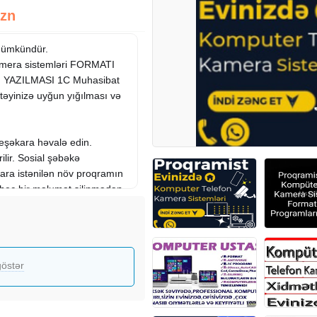
Azn
Mümkündür.
mera sistemləri FORMATI
YAZILMASI 1C Muhasibat
təyinizə uyğun yığılması və
peşəkara həvalə edin.
ilir. Sosial şəbəkə
lara istənilən növ proqramın
 heç bir məlumat silinmədən
üterin Format olunması,
 keçirilir.
 ip və bu tip kameraların
östər
lərin sazlanması unudulmuş
ar Elektrik tərəfindən xətlərin