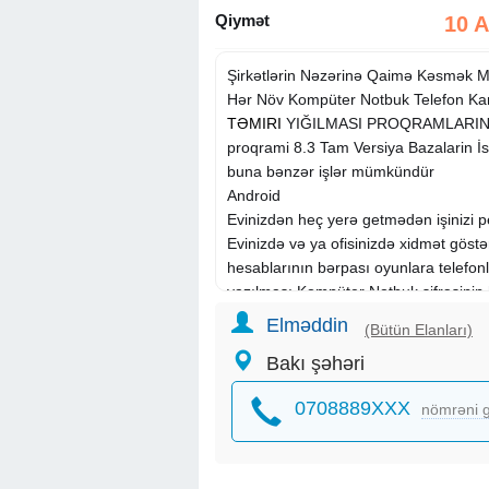
Qiymət
10 
Şirkətlərin Nəzərinə Qaimə Kəsmək 
Hər Növ Kompüter Notbuk Telefon Ka
TƏMIRI
YIĞILMASI PROQRAMLARIN 
proqrami 8.3 Tam Versiya Bazalarin İs
buna bənzər işlər mümkündür
Android
Evinizdən heç yerə getmədən işinizi 
Evinizdə və ya ofisinizdə xidmət göstər
hesablarının bərpası oyunlara telefon
yazılması Kompüter Notbuk şifrəsinin
bəpası
Elməddin
(Bütün Elanları)
Proqramist tərəfindən isdənilən komp
Bakı şəhəri
isdənilən Proqramların yazılması həyata
Kamera Xəttlərinin çəkilməsi Hikvision
0708889XXX
nömrəni g
DVR NVR yaddaşın artırlması modem
şifrələrin bərpası və bu tip işlər Peşək
çəkilməsi
Üstün səviyyədə iş görülür