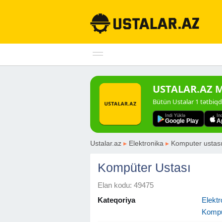
USTALAR.AZ Mo
Bütün Ustalar 1 tətbiq
Indi Yüklə
In
Google Play
A
Ustalar.az
▸
Elektronika
▸
Komputer ustas
Kompüter Ustası
Elan kodu: 49475
Kateqoriya
Elektr
Kompu