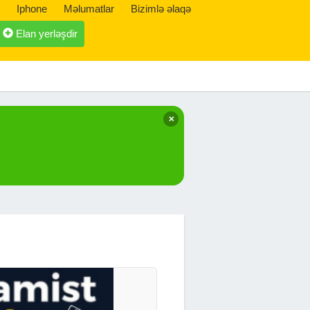
Iphone
Məlumatlar
Bizimlə əlaqə
Elan yerləşdir
✕