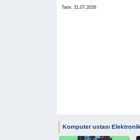
Kompüterin formatı
Tarix: 31.07.2026
Windows (11/10/8/7/XP) sisteminin ya
Driverlərin yazılması (rəsmi saytlarda
Proqramların və antivirusların yazılma
Lazım olan bütün paketlər və proqram
İsdənilən növ proqram yazılır.
Photoshop, MS Office, CorelDRAW, 3D
Premiere, After Effects və s. İş çox y
Proqramlar komputerin gücünə uyğun 
problem yaşanmır
- Evinizdən heç yerə getmədən işinizi
Evinizdə və ya ofisinizdə xidmət göstəri
Ətraflı məlumat üçün əlaqə saxlayın. 
#komputerformati #komputer
usta
sı #
#komputertemiri #nodbuktemiri #proqr
#farmat #format #Proqramist #Praqram
#kameraqurasdirilma #Kamera #telefo
Komputer ustası Elektroni
#komputerustasi #komputerustası #no
#Windows11 #windows10 #windows 8