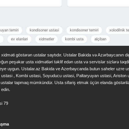
Qiyməti -10 azn. #asandoc programi
üçün proqram 1C Ehtiyyat hissələrini
#asandok
satışı ucun
yuyan temiri
kondisoner ustasi
kondisoner temiri
xolodilnik t
ev elanlari
xidmetler
kombi usta
alçiban
idməti göstərən ustalar saytıdır. Ustalar Bakida və Azərbaycanın dig
ğun peşəkar usta xidmətləri təklif edən usta və servislər sizlərə tə
 saheye uygun. Ustalar.az Bakida ve Azerbaycanda butun saheler uzre u
 ustasi , Kombi ustasi, Soyuducu ustasi, Paltaryuyan ustasi, Ariston
gər ustalar tapmaq mümkündür. Usta sifariş etmək üçün elanda göstəri
 edin.
si 79
laşma