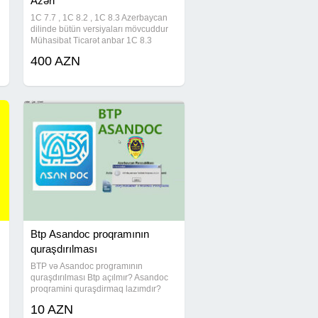
Azəri
1C 7.7 , 1C 8.2 , 1C 8.3 Azerbaycan
dilinde bütün versiyaları mövcuddur
Mühasibat Ticarət anbar 1C 8.3
mühasibat proqramının bütün baza
400 AZN
versiyalarının yazılması. 1C kursuna
gedənlər və evdə təlim keçib
öyrənənlər
Btp Asandoc proqramının
quraşdırılması
BTP və Asandoc programının
quraşdırılması Btp açılmır? Asandoc
proqramini quraşdirmaq lazımdır?
Zəng edin 1 zənglə online xidmət
10 AZN
göstərək! Bəyannamə Tərtibati