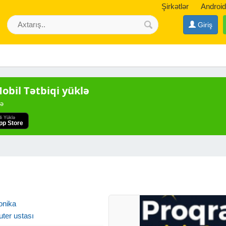
Şirkətlər
Android
Giriş
bil Tətbiqi yüklə
də
di Yüklə
pp Store
ı
onika
ter ustası