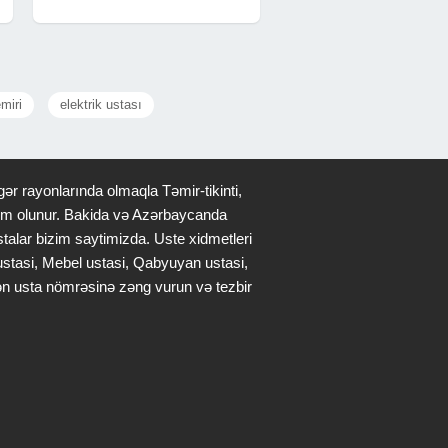
n
Proqrami (BTP) Bəyannamələrinizi
elektron formada
emiri
elektrik ustası
ər rayonlarında olmaqla Təmir-tikinti,
qdim olunur. Bakida və Azərbaycanda
stalar bizim saytimizda. Uste xidmetleri
 ustasi, Mebel ustasi, Qabyuyan ustasi,
lən usta nömrəsinə zəng vurun və tezbir