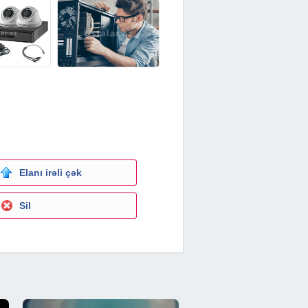
Elanı irəli çək
Sil