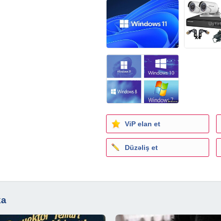
zılması
n)
sı.
lar
S Max, AutoCAD, Illustrator,
üksək səviyyədə görülür.
yazılır. Heçbir donma və ya
 peşəkara həvalə edin.
ViP elan et
lir.
Whatsapp aktivdir. 7/24
Düzəliş et
kompütertəmiri
amist usta #farmat edilməsi
ist #kameraustası #elektrik
nustası #telefon #1C #ofis
ka
dbukustası #noutbuktəmiri
.1 #windows8 #windows7