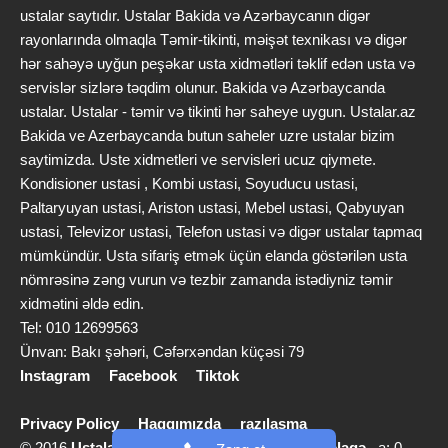
ustalar saytıdır. Ustalar Bakida və Azərbaycanın digər
rayonlarında olmaqla Təmir-tikinti, məişət texnikası və digər
hər sahəyə uyğun peşəkar usta xidmətləri təklif edən usta və
servislər sizlərə təqdim olunur. Bakida və Azərbaycanda
ustalar. Ustalar - təmir və tikinti hər saheye uygun. Ustalar.az
Bakida ve Azerbaycanda butun saheler uzre ustalar bizim
saytimizda. Uste xidmetleri ve servisleri ucuz qiymete.
Kondisioner ustasi , Kombi ustasi, Soyuducu ustasi,
Paltaryuyan ustasi, Ariston ustasi, Mebel ustasi, Qabyuyan
ustasi, Televizor ustasi, Telefon ustasi və digər ustalar tapmaq
mümkündür. Usta sifariş etmək üçün elanda göstərilən usta
nömrəsinə zəng vurun və tezbir zamanda istədiyniz təmir
xidmətini əldə edin.
Tel: 010 12699563
Ünvan: Bakı şəhəri, Cəfərxəndan küçəsi 79
Instagram
Facebook
Tiktok
Privacy Policy
Haqqımızda
razılaşma
© 2016
Ustalar.az
info [@] ustalar.az |
Bizimlə əlaqə
a: 0