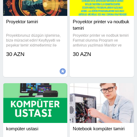
Proyektor təmiri
Proyektor printer və noutbuk
təmiri
Proyektorunuz düzgün işləmirsə,
Proyektor printer ve nodbuk temiri
bizə müraciət edin! Keyfiyyətli və
Farmat olunma Proqram ve
peşəkar təmir xidmətlərimiz ilə
antivirus yazilmasi Manitor ve
cihazınızı yenidən işə salırıq.
ekranlarin deyisdirilmesi
30 AZN
30 AZN
*Xidmətlərimiz:* - *Tozdan
Printerlerin temiri zapravka
təmizlənmə* : Proyektorun daxili
edilmesi (doldurulmasu)
və xarici hissələrinin
Proyektorlarin detallarinin
deyisdirilmesi
kompüter ustasi
Notebook kompüter təmiri