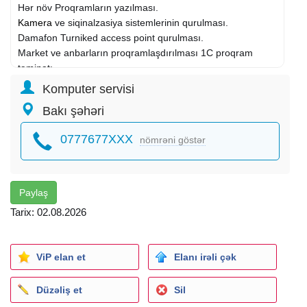
Hər növ Proqramların yazılması.
Kamera
ve siqinalzasiya sistemlerinin qurulması.
Damafon Turniked access point qurulması.
Market ve anbarların proqramlaşdırılması 1C proqram
təminatı.
Xidmətlərin evdə va ya Ofisdə həyata keçirilməsi.
Komputer servisi
Bakı şəhəri
0777677XXX
nömrəni göstər
Paylaş
Tarix: 02.08.2026
ViP elan et
Elanı irəli çək
Düzəliş et
Sil