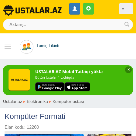
Təmir, Tikinti
✕
USTALAR.AZ Mobil Tətbiqi yüklə
Bütün Ustalar 1 tətbiqdə
Indi Yüklə
Indi Yüklə
Google Play
App Store
Ustalar.az
▸
Elektronika
▸
Komputer ustası
Kompüter Formati
Elan kodu: 12260