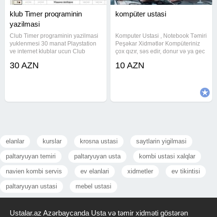
klub Timer proqraminin
kompüter ustasi
yazilmasi
Club Timer programinin yazilmasi
Komputer Ustasi , Notebook Təmiri
yuklenmesi 30 manat Playstation
Peşəkar Xidmətlər Kompüteriniz
ve internet klublar ucun Club
çox qızır, səs edir, donur və ya gec
taymer proqrami yazilir. Playstation
açılır? Cihazınızı ilk günkü sürətinə
30 AZN
10 AZN
zal ucun 30 manat Internet club
qaytarmaq və ömrünü uzatmaq
ucun Linitsiz komputer sayi
üçün peşəkar usta xidmətləri təklif
#taymer proqrami,
edirəm. İşlər
elanlar
kurslar
krosna ustasi
saytlarin yigilmasi
paltaryuyan temiri
paltaryuyan usta
kombi ustasi xalqlar
navien kombi servis
ev elanlari
xidmetler
ev tikintisi
paltaryuyan ustasi
mebel ustasi
Ustalar.az Azərbaycanda Usta və təmir xidməti göstərən