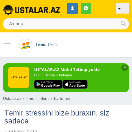
Təmir, Tikinti
✕
USTALAR.AZ Mobil Tətbiqi yüklə
Bütün Ustalar 1 tətbiqdə
Indi Yüklə
Indi Yüklə
Google Play
App Store
Ustalar.az
▸
Təmir, Tikinti
▸
Ev temiri
Təmir stressini bizə buraxın, siz
sadəcə
Elan kodu: 75101