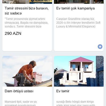
Təmir stressini bizə buraxın,
Ev təmiri şok kampaniya
siz sadəcə
"Təmir prosesində qiymət artımı
Caspian Grandline olaraq biz,
olmayacaq. Başda nə danışdıqsa,
2026-cı ilin interyer trendlərini Soft
sonda o. Təmir stressini bizə
Luxury & Minimalist Elegance)
buraxın, siz sadəcə evin dadını
sizin mənzillərinizə gətiririk.
290 AZN
çıxarın! Caspian Grandline olaraq
Paylaşdığımız bu vizuallarda
biz: Smeta qiymətini sabit
gördüyünüz hər bir detal - gizli
saxlayırıq İşləri vaxtında
işıqlandırmadan
Dam örtüyü ustası
Ev təmir
Mansard tipli, sadə və ya
suvağı Beto hörgü dam kirişə
mürəkkəb konstruksiyalı
söktu kimi işləri olar zəng edib