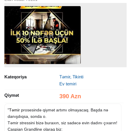
Kateqoriya
Təmir, Tikinti
Ev temiri
Qiymət
390 Azn
"
Təmir
prosesində qiymət artımı olmayacaq. Başda nə
danışdıqsa, sonda o.
Təmir stressini bizə buraxın, siz sadəcə evin dadını çıxarın!
Caspian Grandline olaraq biz: