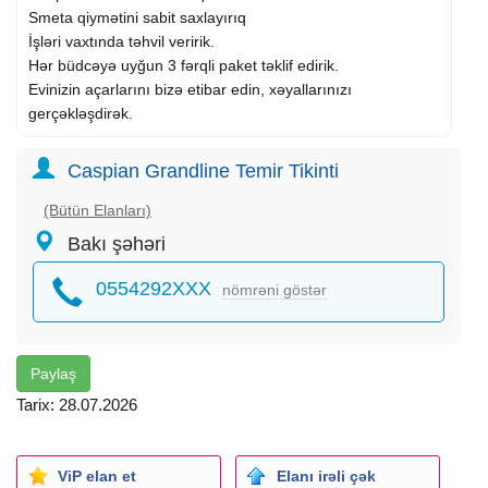
Smeta qiymətini sabit saxlayırıq
İşləri vaxtında təhvil veririk.
Hər büdcəyə uyğun 3 fərqli paket təklif edirik.
​Evinizin açarlarını bizə etibar edin, xəyallarınızı
gerçəkləşdirək.
Caspian Grandline Temir Tikinti
(Bütün Elanları)
Bakı şəhəri
0554292XXX
nömrəni göstər
Paylaş
Tarix: 28.07.2026
ViP elan et
Elanı irəli çək