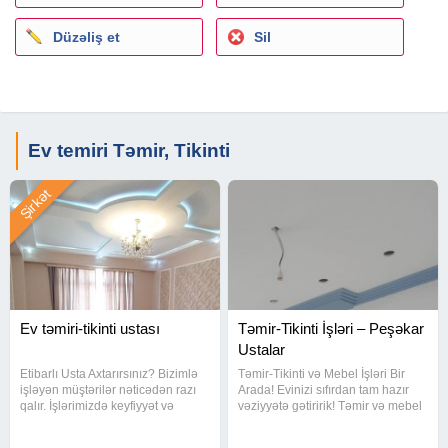
Düzəliş et
Sil
Ev temiri Təmir, Tikinti
Şirkət
Ev təmiri-tikinti ustası
Təmir-Tikinti İşləri – Peşəkar
Ustalar
Etibarlı Usta Axtarırsınız? Bizimlə
Təmir-Tikinti və Mebel İşləri Bir
işləyən müştərilər nəticədən razı
Arada! Evinizi sıfırdan tam hazır
qalır. İşlərimizdə keyfiyyət və
vəziyyətə gətiririk! Təmir və mebel
məsuliyyət əsasdır. Uzun illik
işlərini ayrı-ayrı ustalara ehtiyac
təcrübə Səliqəli iş Vaxtında təhvil
qalmadan, bir komandaya həvalə