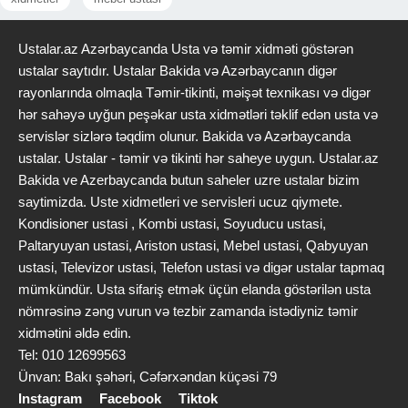
Ustalar.az Azərbaycanda Usta və təmir xidməti göstərən
ustalar saytıdır. Ustalar Bakida və Azərbaycanın digər
rayonlarında olmaqla Təmir-tikinti, məişət texnikası və digər
hər sahəyə uyğun peşəkar usta xidmətləri təklif edən usta və
servislər sizlərə təqdim olunur. Bakida və Azərbaycanda
ustalar. Ustalar - təmir və tikinti hər saheye uygun. Ustalar.az
Bakida ve Azerbaycanda butun saheler uzre ustalar bizim
saytimizda. Uste xidmetleri ve servisleri ucuz qiymete.
Kondisioner ustasi , Kombi ustasi, Soyuducu ustasi,
Paltaryuyan ustasi, Ariston ustasi, Mebel ustasi, Qabyuyan
ustasi, Televizor ustasi, Telefon ustasi və digər ustalar tapmaq
mümkündür. Usta sifariş etmək üçün elanda göstərilən usta
nömrəsinə zəng vurun və tezbir zamanda istədiyniz təmir
xidmətini əldə edin.
Tel: 010 12699563
Ünvan: Bakı şəhəri, Cəfərxəndan küçəsi 79
Instagram
Facebook
Tiktok