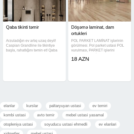
Qaba tikinti təmir
Döşəmə laminat, dam
ortukleri
Arzuladığın ev artıq uzaq deyil!
POL PARKET LAMİNAT işlərinin
Caspian Grandline ilə tikintiyə
görülməsi. Pol parket ustasi POL
başla, rahatlığını təmin et! Qaba
vurulması, PARKET işlərini
tikinti işləri cəmi 250 AZN-dən
görülməsi LAMİNAT vurulması -
18 AZN
başlayır Sıfırdan peşəkar tikinti
Apşifka işleri -Dik laqa -Həşiyə
xidməti Güvənli, keyfiyyətli və
(plindus) -Cilalamaq (şilfovka) -
sürətli icra Hər
Yonulma laklanma və digər
elanlar
kurslar
paltaryuyan ustasi
ev temiri
kombi ustasi
avto temir
mebel ustasi yasamal
otopleniya ustasi
soyuducu ustasi ehmedli
ev elanlari
xidmetler
mebel ustasi