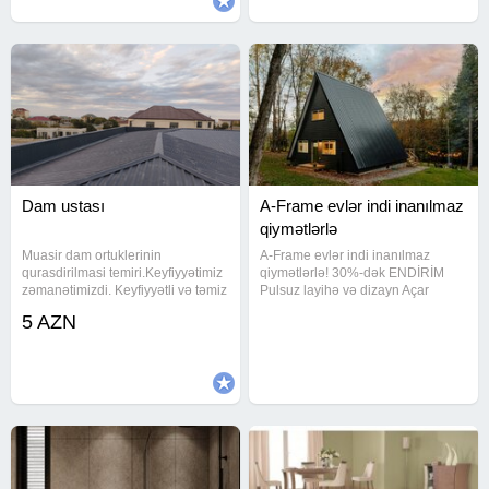
Dam ustası
A-Frame evlər indi inanılmaz
qiymətlərlə
Muasir dam ortuklerinin
A-Frame evlər indi inanılmaz
qurasdirilmasi temiri.Keyfiyyətimiz
qiymətlərlə! 30%-dək ENDİRİM
zəmanətimizdi. Keyfiyyətli və təmiz
Pulsuz layihə və dizayn Açar
iş istəyirsinizsə buyura
təslim tikinti Sürətli təhvil Bağ evi,
5 AZN
bilərsiniz.Azerbaycanin her bir
dağ evi və biznes layihələri üçün
bölgesinde evinizin damini
ideal seçim! Kampaniya məhdud
yığmaga her an haziriq.
müddətlidir - indi yazın!