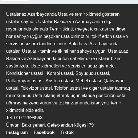
Ustalar.az Azərbaycanda Usta və təmir xidməti göstərən
ustalar saytıdır. Ustalar Bakida və Azərbaycanın digər
rayonlarında olmaqla Təmir-tikinti, məişət texnikası və digər
hər sahəyə uyğun peşəkar usta xidmətləri təklif edən usta və
servislər sizlərə təqdim olunur. Bakida və Azərbaycanda
ustalar. Ustalar - təmir və tikinti hər saheye uygun. Ustalar.az
Bakida ve Azerbaycanda butun saheler uzre ustalar bizim
saytimizda. Uste xidmetleri ve servisleri ucuz qiymete.
Kondisioner ustasi , Kombi ustasi, Soyuducu ustasi,
Paltaryuyan ustasi, Ariston ustasi, Mebel ustasi, Qabyuyan
ustasi, Televizor ustasi, Telefon ustasi və digər ustalar tapmaq
mümkündür. Usta sifariş etmək üçün elanda göstərilən usta
nömrəsinə zəng vurun və tezbir zamanda istədiyniz təmir
xidmətini əldə edin.
Tel: 010 12699563
Ünvan: Bakı şəhəri, Cəfərxəndan küçəsi 79
Instagram
Facebook
Tiktok