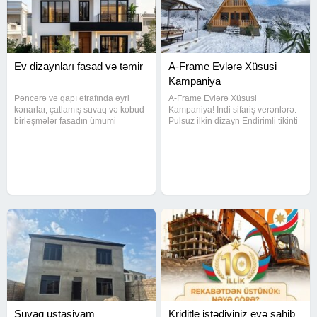
Ev dizaynları fasad və təmir
A-Frame Evlərə Xüsusi
Kampaniya
Pəncərə və qapı ətrafında əyri
A-Frame Evlərə Xüsusi
kənarlar, çatlamış suvaq və kobud
Kampaniya! İndi sifariş verənlərə:
birləşmələr fasadın ümumi
Pulsuz ilkin dizayn Endirimli tikinti
görünüşünü pozur. Bu hissələri
paketi Sürətli təhvil Keyfiyyətli və
ölçüyə uyğun düzəldir, kənarları
estetik evlər sərfəli qiymətlərlə!
formaya salır və səthi hamarlayırıq.
Əlaqə saxlayın, ətraflı məlumat
Görülən işlər - Pəncərə və
əldə edin.
Suvaq ustasiyam
Kriditle istədiyiniz evə sahib