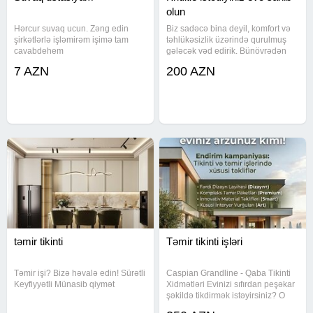
olun
Hərcur suvaq ucun. Zəng edin
Biz sadəcə bina deyil, komfort və
şirkətlərlə işləmirəm işimə tam
təhlükəsizlik üzərində qurulmuş
cavabdehem
gələcək vəd edirik. Bünövrədən
dam örtüyünə qədər hər bir
7 AZN
200 AZN
detalda yüksək standartlar və 10
illik peşəkarlıq dayanır. ​
Xidmətlərimiz: ​ Fərdi yaşayış
təmir tikinti
Təmir tikinti işləri
Təmir işi? Bizə həvalə edin! Sürətli
Caspian Grandline - Qaba Tikinti
Keyfiyyətli Münasib qiymət
Xidmətləri Evinizi sıfırdan peşəkar
şəkildə tikdirmək istəyirsiniz? O
zaman doğru ünvandasınız! Qaba