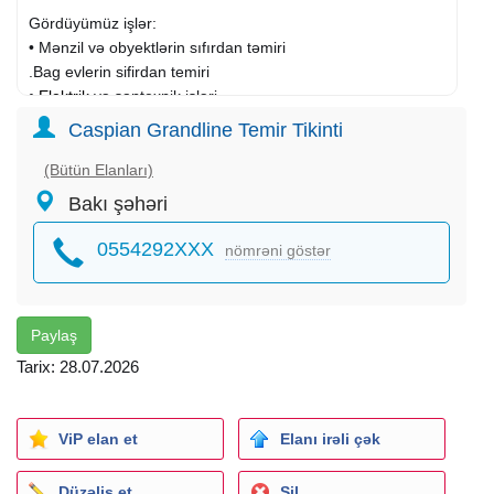
Gördüyümüz işlər:
• Mənzil və obyektlərin sıfırdan təmiri
.Bag evlerin sifirdan temiri
•
Elektrik
və santexnik işləri
• Döşəmə, divar, tavan işləri
Caspian Grandline Temir Tikinti
• Dizayn və layihələndirmə
• Açar təslimi tam təmir
(Bütün Elanları)
Bakı şəhəri
Kampaniya: Tərəfimizdən təmir edilən hər bir evə PULSUZ
mətbəx mebeli
hədiyyə!
0554292XXX
nömrəni göstər
Keyfiyyət, sürət və zəmanətli iş üçün
Caspian Grandline - doğru seçimdir.
Paylaş
Tarix: 28.07.2026
ViP elan et
Elanı irəli çək
Düzəliş et
Sil