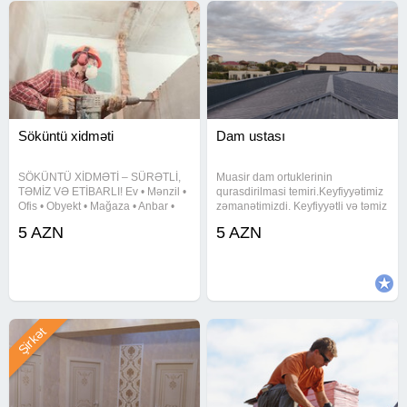
Söküntü xidməti
Dam ustası
SÖKÜNTÜ XİDMƏTİ – SÜRƏTLİ,
Muasir dam ortuklerinin
TƏMİZ VƏ ETİBARLI! Ev • Mənzil •
qurasdirilmasi temiri.Keyfiyyətimiz
Ofis • Obyekt • Mağaza • Anbar •
zəmanətimizdi. Keyfiyyətli və təmiz
Qaraj söküntüsü Divar və
iş istəyirsinizsə buyura
5 AZN
5 AZN
arakəsmələrin sökülməsi Kafel,
bilərsiniz.Azerbaycanin her bir
metlax və beton qırılması Tavan və
bölgesinde evinizin damini
döşəmə söküntüsü Tikinti
yığmaga her an haziriq.
Şirkət