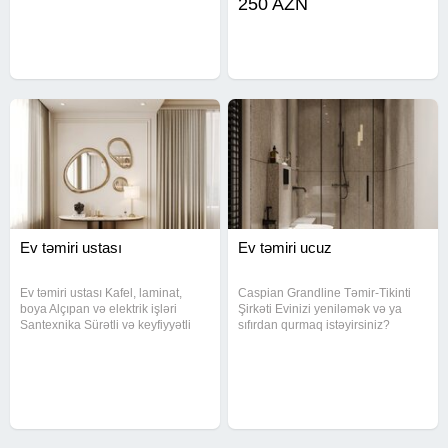
250 AZN
tikinti işləri 250 AZN-dən
başlayaraq Keyfiyyətli materiallar
və peşəkar
Ev təmiri ustası
Ev təmiri ucuz
Ev təmiri ustası Kafel, laminat,
Caspian Grandline Təmir-Tikinti
boya Alçıpan və elektrik işləri
Şirkəti Evinizi yeniləmək və ya
Santexnika Sürətli və keyfiyyətli
sıfırdan qurmaq istəyirsiniz?
xidmət.
Peşəkar komandamızla bütün
təmir-tikinti işlərini 0-dan tam hazır
vəziyyətə qədər yüksək keyfiyyətlə
həyata keçiririk