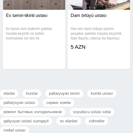
Ev təmiri-tikinti ustası
Dam örtüyü ustası
Ev təmiri tam sistemli şəkildə
Hər növ dam örtüyü işlərini
həyata keçirilir və bütün
peşəkar şəkildə həyata keçiririk.
mərhələlər bir-biri ilə
İstər fiqurlu, istərsə də fiqursuz
uyğunlaşdırılır. Sıfırdan tikinti və
damlar olsun. Mansard tipli, sadə
5 AZN
podklyuç təmir xidmətləri eyni
və ya mürəkkəb konstruksiyalı
komanda tərəfindən koordinasiyalı
layihələrdə əla nəticə təmin edirik.
icra olunur. Nəticədə işlərdə təkrar
Həyət evləri,
elanlar
kurslar
paltaryuyan temiri
kombi ustasi
paltaryuyan ustasi
сервис комби
ремонт бытовых холодильников
soyuducu ustasi xetai
qabyuyan ustasi sumqayit
ev elanlari
xidmetler
mebel ustasi