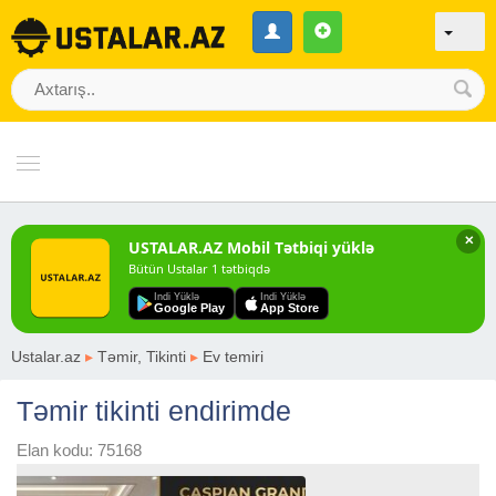
✕
USTALAR.AZ Mobil Tətbiqi yüklə
Bütün Ustalar 1 tətbiqdə
Indi Yüklə
Indi Yüklə
Google Play
App Store
Ustalar.az
▸
Təmir, Tikinti
▸
Ev temiri
Təmir tikinti endirimde
Elan kodu: 75168