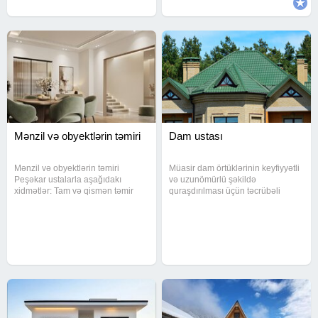
Mənzil və obyektlərin təmiri
Dam ustası
Mənzil və obyektlərin təmiri
Müasir dam örtüklərinin keyfiyyətli
Peşəkar ustalarla aşağıdakı
və uzunömürlü şəkildə
xidmətlər: Tam və qismən təmir
quraşdırılması üçün təcrübəli
Döşəmə və divar işləri Tavan və
ustalar tərəfindən görülən işlər
dekorativ işlər Elektrik və su
təqdim olunur. Zavod istehsalı olan
sistemləri Keyfiyyətə zəmanət
dam materialları birbaşa
verilir.
təchizatdan gətirilir və hər