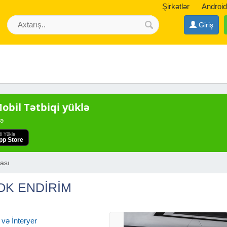
Şirkətlər
Android
Giriş
bil Tətbiqi yüklə
də
di Yüklə
pp Store
ası
OK ENDİRİM
və İnteryer