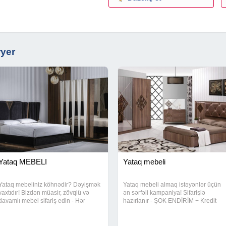
ryer
Yataq MEBELI
Yataq mebeli
Yataq mebeliniz köhnədir? Dəyişmək
Yataq mebeli almaq istəyənlər üçün
vaxtıdır! Bizdən müasir, zövqlü və
ən sərfəli kampaniya! Sifarişlə
davamlı mebel sifariş edin - Hər
hazırlanır - ŞOK ENDİRİM + Kredit
detalda keyfiyyət, hər toxunuşda
imkanı! Müasir dizayn, yüksək
estetika!
keyfiyyət və münasib qiymət! İndi
sifariş ver - yataq otağını yenilə!