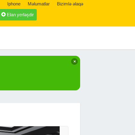
Iphone
Məlumatlar
Bizimlə əlaqə
Elan yerləşdir
✕