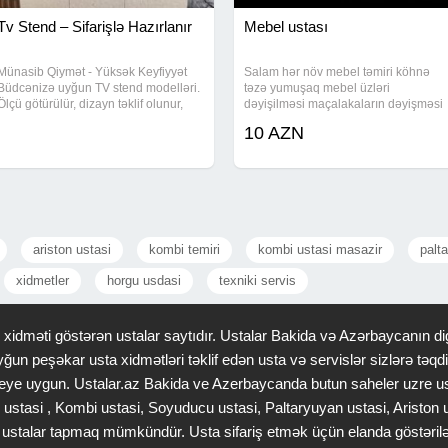
Tv Stend – Sifarişlə Hazırlanır
Mebel ustası
Münasib Qiymət - Yüksək Keyfiyyət
Salam hər növ mebel təmiri köhnə
Büdcənizə uyğun TV stend modelləri.
təzə yumuşaq mebel üzləri
Ölçü götürülür, dizayn təklif olunur,
dəyişilməsi maçalakaların dəyişməsi
nəticə sizi razı salacaq!
bir sözlə mebelə aid hər bir iş
10 AZN
buyurun əlaqə saxlaya bilərsiz
vatsapp 24 saat aktivdir
ariston ustasi
kombi temiri
kombi ustasi masazir
palt
xidmetler
horgu usdasi
texniki servis
idməti göstərən ustalar saytıdır. Ustalar Bakida və Azərbaycanın dig
ğun peşəkar usta xidmətləri təklif edən usta və servislər sizlərə tə
 saheye uygun. Ustalar.az Bakida ve Azerbaycanda butun saheler uzre u
 ustasi , Kombi ustasi, Soyuducu ustasi, Paltaryuyan ustasi, Ariston
gər ustalar tapmaq mümkündür. Usta sifariş etmək üçün elanda göstəri