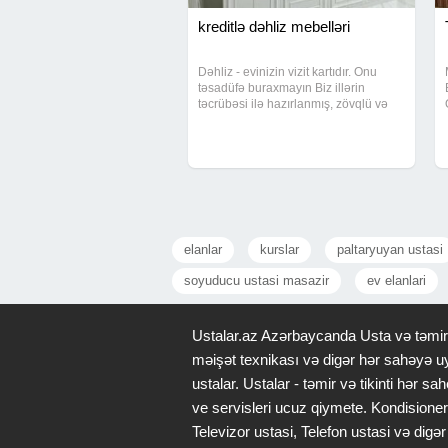
kreditlə dəhliz mebelləri
Dəhliz - evinizin vizit kartıdır. Onu
təsadüfə buraxmayın Biz illərin
təcrübəsi ilə hazırlanmış, zövqlü və
funksional dəhliz mebellərini sizin
üçün xüsusi olaraq dizayn edirik. Hər
detal incəliklə düşünülür, hər layihə
elanlar
kurslar
paltaryuyan ustasi
soyuducu ustasi masazir
ev elanlari
Ustalar.az Azərbaycanda Usta və təmir x
məişət texnikası və digər hər sahəyə uy
ustalar. Ustalar - təmir və tikinti hər
ve servisleri ucuz qiymete. Kondisioner
Televizor ustasi, Telefon ustasi və di