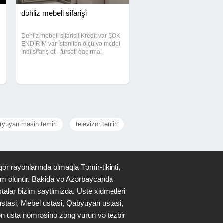
dəhliz mebeli sifarişi
Dehliz mebeli sifarişi! Kredit var ŞOK
ENDİRİM var İstənilən ölçü və model
İndi sifariş et - fürsəti qaçırma!
aryuyan masin temiri
televizor temiri
ər rayonlarında olmaqla Təmir-tikinti,
qdim olunur. Bakida və Azərbaycanda
stalar bizim saytimizda. Uste xidmetleri
 ustasi, Mebel ustasi, Qabyuyan ustasi,
lən usta nömrəsinə zəng vurun və tezbir