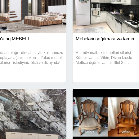
Yataq MEBELI
Mebelərin yığılması və təmiri
Yataq otağı - dincələcəyiniz, ruhunuzu
Hər növ mətbəx mebelləri sifarişi
toplayacağınız məkan… Yataq mebeli
Künc divanlar, Vitrin, Divan kreslo
sifarişi - istədiyiniz ölçü və dizaynda!
Mətbəx üçün divanlar, Stol Stullar
Rahat yuxu - zövqlü yataq otağından
Skaf Kupe, Taxt, Dehliz mebelleri,
başlayır. Keyfiyyətli material -
Usaq otagi ucun mebeller Televizor
uzunömürlü mebel. Ölçü, rəng və
atlıqları ve s Qiymətlər münasib