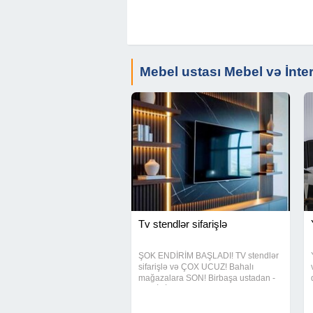
Mebel ustası Mebel və İnte
Tv stendlər sifarişlə
ŞOK ENDİRİM BAŞLADI! TV stendlər
sifarişlə və ÇOX UCUZ! Bahalı
mağazalara SON! Birbaşa ustadan -
ENDİRİMLƏ Tələs, yerlər məhduddur!