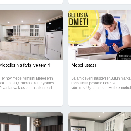
Mebellerin sifarişi və təmiri
Mebel ustası
Hər növ mebel təmirini Mebellerin
Salam dəyərli müştərilər.Bütün marka
sokulmesi Qurulmasi Yerdeyismesi
mebellərin peşəkar təmiri və
Divanlar və kreslolarin uzlenmesi
yığılması.Uşaq mebeli -Metbex mebel
Evdən evə sökülüb yenidən yıgılması
- rezapal, mermer, laminat, MDF -
ve xarab olan mebellərin temir
Dehliz mebeli - MDF, laminat, guzgu -
olunmasi. Ve qeyd edek ki digər
Ofis mebeli - qurashdirilmasi ve temiri
mebelləre aid hər
- MDF,