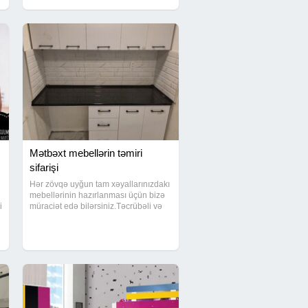
Münasib
Mətbəxt mebellərin təmiri
sifarişi
Hər zövqə uyğun tam xəyallarınızdakı
mebellərinin hazırlanması üçün bizə
i
müraciət edə bilərsiniz.Təcrübəli və
peşəkar ustalarimizla sizin üçün
çalışırıq.