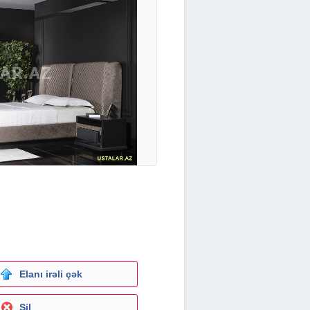
Elanı irəli çək
Sil