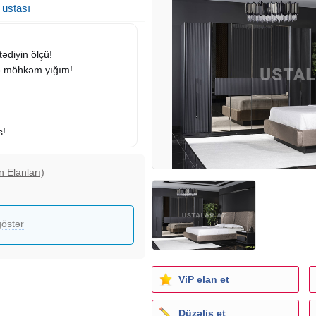
 ustası
tədiyin ölçü!
 və möhkəm yığım!
s!
n Elanları)
östər
ViP elan et
Düzəliş et