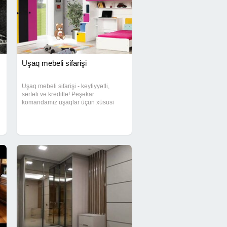
Uşaq mebeli sifarişi
Uşaq mebeli sifarişi - keyfiyyətli,
sərfəli və kreditlə! Peşəkar
komandamız uşaqlar üçün xüsusi
hazırlanmış mebellərlə otaqlara həm
rahatlıq, həm də gözəllik qatır. Müasir
texnologiya və keyfiyyətli
materiallardan