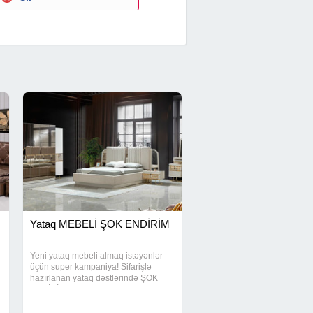
Yataq MEBELİ ŞOK ENDİRİM
Yeni yataq mebeli almaq istəyənlər
üçün super kampaniya! Sifarişlə
hazırlanan yataq dəstlərində ŞOK
ENDİRİM! Peşəkar usta, keyfiyyətli
material və zövqlü dizayn! Kreditlə
sifariş mümkündür Sürətli hazırlanma