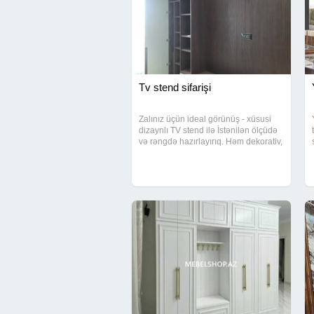
Tv stend sifarişi
Zalınız üçün ideal görünüş - xüsusi
dizaynlı TV stend ilə İstənilən ölçüdə
və rəngdə hazırlayırıq. Həm dekorativ,
həm funksional - raflar, dolablar, LED
işıq və daha çox seçim Keyfiyyətli
material Münasib qiymət Sürətli