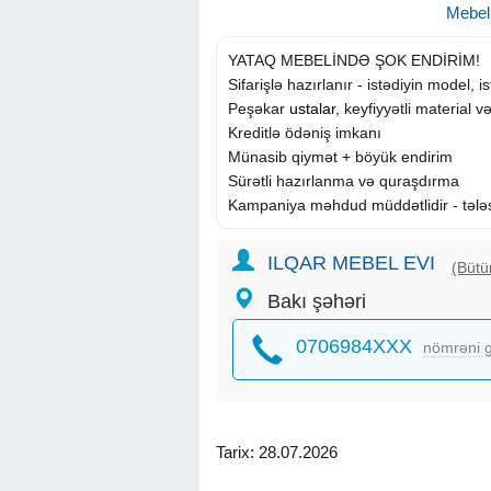
Mebel
YATAQ MEBELİNDƏ ŞOK ENDİRİM!
Sifarişlə hazırlanır - istədiyin model, is
Peşəkar
ustalar
, keyfiyyətli material
Kreditlə ödəniş imkanı
Münasib qiymət + böyük endirim
Sürətli hazırlanma və quraşdırma
Kampaniya məhdud müddətlidir - tələ
ILQAR MEBEL EVI
(Bütü
Bakı şəhəri
0706984XXX
nömrəni g
Tarix: 28.07.2026