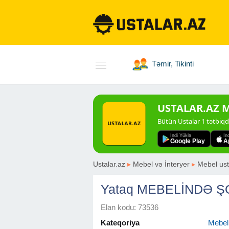
Təmir, Tikinti
USTALAR.AZ Mo
Bütün Ustalar 1 tətbiq
Indi Yüklə
In
Google Play
A
Ustalar.az
▸
Mebel və İnteryer
▸
Mebel ust
Yataq MEBELİNDƏ Ş
Elan kodu: 73536
Kateqoriya
Mebel 