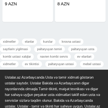
daşınması Maşın və fəhlə xidməti
9 AZN
8 AZN
Qiymətlər razılaşma yolu ilə
xidmetler
elanlar
kurslar
krosna ustasi
saytlarin yigilmasi
paltaryuyan temiri
paltaryuyan usta
kombi ustasi xalqlar
navien kombi servis
ev elanlari
xidmetler
ev tikintisi
paltaryuyan ustasi
mebel ustasi
Ustalar.az Azərbaycanda Usta və təmir xidməti göstərən
ustalar saytıdır. Ustalar Bakida və Azərbaycanın digər
rayonlarında olmaqla Təmir-tikinti, məişət texnikası və digər
hər sahəyə uyğun peşəkar usta xidmətləri təklif edən usta və
servislər sizlərə təqdim olunur. Bakida və Azərbaycanda
ustalar. Ustalar - təmir və tikinti hər saheye uygun. Ustalar.az