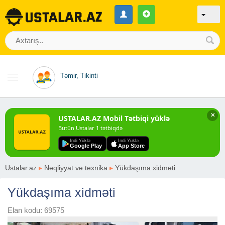
Təmir, Tikinti
✕
USTALAR.AZ Mobil Tətbiqi yüklə
Bütün Ustalar 1 tətbiqdə
Indi Yüklə
Indi Yüklə
Google Play
App Store
Ustalar.az
▸
Nəqliyyat və texnika
▸
Yükdaşıma xidməti
Yükdaşıma xidməti
Elan kodu: 69575