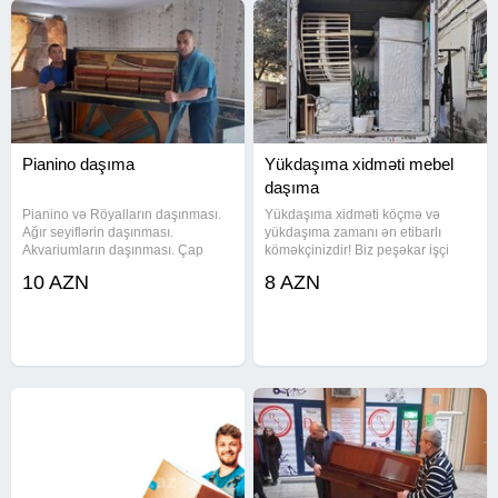
Pianino daşıma
Yükdaşıma xidməti mebel
daşıma
Pianino və Röyalların daşınması.
Yükdaşıma xidməti köçmə və
Ağır seyiflərin daşınması.
yükdaşıma zamanı ən etibarlı
Akvariumların daşınması. Çap
köməkçinizdir! Biz peşəkar işçi
aparatlarının daşınması. Tibbi
kollektivimizlə, ustalarımız və yük
10 AZN
8 AZN
kravatların daşınması. Mərmər
maşınlarımızla yükdaşıma işlərinizi
stollarının daşınması. Ev
rahat və tez zamanda həyata
əşyalarının köçürülməsi. Ofislərin
keçirməyinizə kömək edirik.