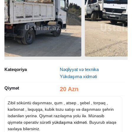
Kateqoriya
Nəqliyyat və texnika
Yükdaşıma xidməti
Qiymət
20 Azn
Zibil söküntü daşınması, qum , atsep , şebel , torpaq ,
karbonat , ləquşqa, kubik tozu satışı və daşınması şəhrin
isdənilən yerinə. Qiymət razılaşma yolu ilə. Münasib
qiymətə operativ sürətli
yükdaşıma xidməti
. Buyurub əlaqə
saxlaya bilərsiniz.