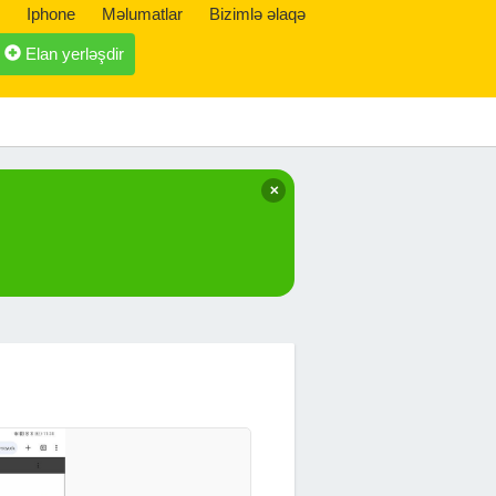
Iphone
Məlumatlar
Bizimlə əlaqə
Elan yerləşdir
✕