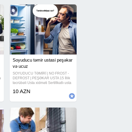
Soyuducu təmir ustasi peşəkar
və ucuz
SOYUDUCU TƏMİRİ | NO FROST -
a
DEFROST | PEŞƏKAR USTA 15 İllik
təcrübəli Usta xidməti Sertifikatlı usta
Texniklər Sürətli servis xidməti
10 AZN
Görülən işlərə Rəsmi Zəmanət!
Köçürmə yolu ilə ödənişlərin qəbul
edilməsi Azərbaycan