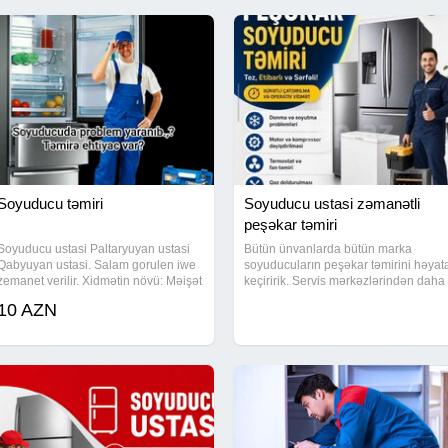
Soyuducu təmiri
Soyuducu ustasi zəmanətli
peşəkar təmiri
Soyuducu ustasi Paltaryuyan ustasi
Bütün ünvanlarda bütün marka
Qabyuyan ustasi. Salam gorulen iwe
soyuducuların peşəkar təmirini həyat
zemanet verilir. Xidmətin növü: Məişət
keçiririk. Servis mərkəzlərindən daha
texnikalarının təmiri
münasib qiymətlərlə xidmət göstərir,
10 AZN
gördüyümüz hər işə zəmanət veririk.