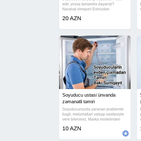
edir, yoxsa tamamilə dayanıb?
Narahat olmayın! Evinizdən
çıxmadan, yerindəcə operativ xidmət
20 AZN
göstəririk. ​Göstərilən Xidmətlər: ​Frion
(qaz) vurulması və sızmaların aradan
Soyuducu ustasi ünvanda
zəmanətli təmiri
Soyuducunuzda yaranan prablemle
bagli, melumatlari vatsap vasitesiyle
vere bilersiniz. Marka modelinden
asili olmayaraq butun soyuducularin
10 AZN
temirine baxilir. Unvana gelirik.
Gorulen islere zemanet verilir. (Wehid