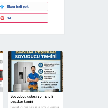
Elanı irəli çək
Sil
Soyuducu ustasi zəmanətli
peşəkar təmiri
Soyuducunuz səs salır, soyuq vurmur