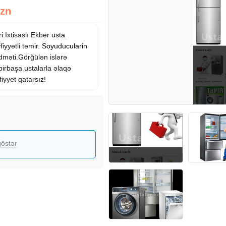
Azn
ri
.Ixtisaslı Ekber
usta
iyyətli təmir.
Soyuducularin
dməti.Görğülən islərə
birbaşa ustalarla əlaqə
iyyet qatarsız!
östər