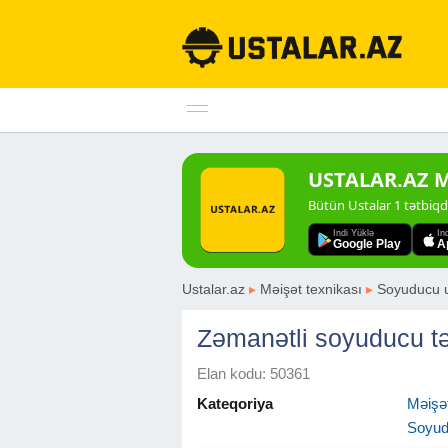
USTALAR.AZ Mo
Bütün Ustalar 1 tətbiq
Indi Yüklə
In
Google Play
A
Ustalar.az
▸
Məişət texnikası
▸
Soyuducu u
Zəmanətli soyuducu tə
Elan kodu: 50361
Kateqoriya
Məişət
Soyud