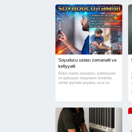
Soyuducu ustası zəmanətli və
kefiyyətli
Bütün marka soyuducu, paltaryuyan
və qabyuyan maşınların ünvanda
sərfəli qiymətə peşəkar, ucuz və
zəmanətli təmiri həyata keçirilir.
Servislərdən daha münasib qiymətlə
xidmət göstərir, gördüyümüz bütün
işlərə rəsmi