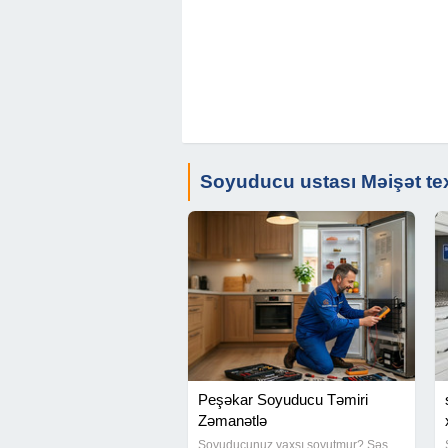
Soyuducu ustası Məişət te
Peşəkar Soyuducu Təmiri
Zəmanətlə
Soyuducunuz yaxşı soyutmur? Səs