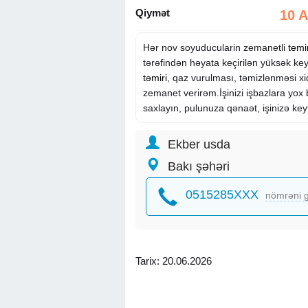
Qiymət
10 
Hər nov soyuducularin zemanetli
temi
tərəfindən həyata keçirilən yüksək keyf
təmiri
, qaz vurulması, təmizlənməsi xi
zemanet verirəm.İşinizi işbazlara yox 
saxlayın, pulunuza qənaət, işinizə keyf
Ekber usda
Bakı şəhəri
0515285XXX
nömrəni g
Tarix: 20.06.2026