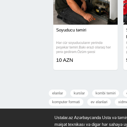
Soyuducu təmiri
Hər cür soyuducuların yerində
peşəkar təmiri.Bakı ərazi olaraq hər
yerə gedirəm.Özüm şəxsi
işləyirəm.Servis deyil!
10 AZN
elanlar
kurslar
kombi temiri
komputer formati
ev elanlari
xidme
Ustalar.az Azərbaycanda Usta və təmir x
məişət texnikası və digər hər sahəyə uy