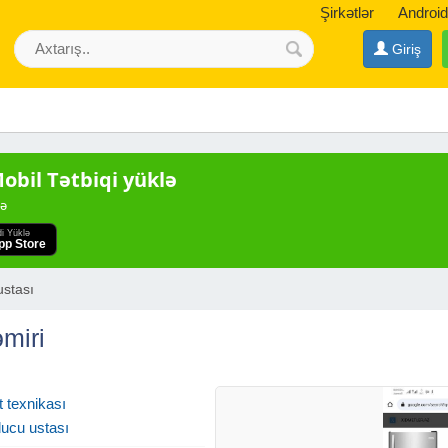
Şirkətlər
Android
Giriş
bil Tətbiqi yüklə
də
di Yüklə
pp Store
stası
miri
 texnikası
ucu ustası