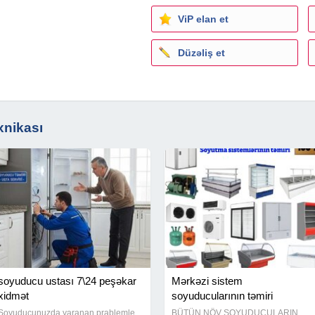
ViP elan et
Düzəliş et
xnikası
soyuducu ustası 7\24 peşəkar
Mərkəzi sistem
xidmət
soyuducularının təmiri
Soyuducunuzda yaranan prablemle
BÜTÜN NÖV SOYUDUCULARIN