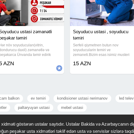
Soyuducu ustasi zəmanətli
Soyuducu ustasi , soyuducu
peşəkar təmiri
təmiri
Hər növ soyuducuları(vitrin,
Serfeli qiymetnen butun nov
dondurucu daxil) zəmanətlə və
soyuducularin temiri ve
peşəkarca Ünvanda təmir edirik
zemaneti.Bizim esas isimiz musteri
Hamıdan ucuz qiymət deyilir Şəxsi
memnuniyyetidir. Soyuducu,usta
5 AZN
15 AZN
ustadı 17 illik təcrübəmiz var Peşəkar
,ustasi ,ustası,xolodilnik,xolodelnik
ucuz zəmanətli təmir edirik Görülən
hər işə zəmanət
cam balkon
ev temiri
kondisioner ustasi nerimanov
led telev
tler
paltaryuyan ustasi
mebel ustasi
idməti göstərən ustalar saytıdır. Ustalar Bakida və Azərbaycanın dig
ğun peşəkar usta xidmətləri təklif edən usta və servislər sizlərə tə