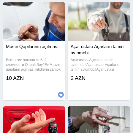
Masın Qapılarının açılması
Açar ustası Açarların təmiri
avtomobil
Вскрытие замков любой
Açar ustası Açarların təmiri
сложности Qapalı Seyf Ev Mawın
avtomobilAçar ustası Açarların
qapıların açilması kilidlerin zamok
təmiri avtomobilAçar ustası
deyisdirilmesi ve temiri. yerinde
Açarların təmiri avtomobilAçar
10 AZN
2 AZN
operativ xidmet gosterilir. seyf
ustası Açarların təmiri
ustasi acar ustasi kilid ustasi
avtomobilAçar ustası Açarların
Zamol ustasi seyf ustasi Her
təmiri avtomobilAçar ustası
Açarların təmiri