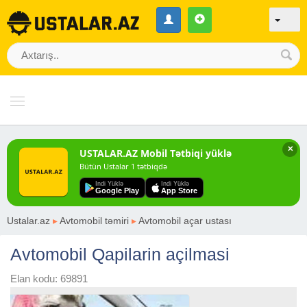
✕
USTALAR.AZ Mobil Tətbiqi yüklə
Bütün Ustalar 1 tətbiqdə
Indi Yüklə
Indi Yüklə
Google Play
App Store
Ustalar.az
▸
Avtomobil təmiri
▸
Avtomobil açar ustası
Avtomobil Qapilarin açilmasi
Elan kodu: 69891