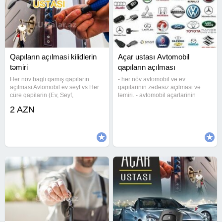
Qapıların açılmasi kilidlerin
Açar ustası Avtomobil
təmiri
qapıların açılması
Hər növ baglı qamış qapıların
- hər növ avtomobil və ev
açılması Avtomobil ev seyf vs Her
qapilarinin zədəsiz açilmasi və
cüre qapilarin (Ev, Seyf,
təmiri. - avtomobil açarlarinin
Domofon)açilmasi, Acarlarin temir
təmiri, praqramlaşdirilmasi və
2 AZN
olunmasi, Qiymet gorduyumuz ise
sxema təmiri. - şlaqbaun və jaluz
gore deyisir, Maliniza zerer
qaraj pultlarinin çoxaldilmasi. -
vermeden işimizi goruruk,
blok giriş düymələrinin