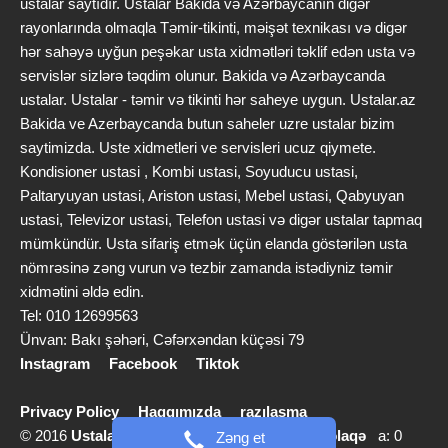
ustalar saytıdır. Ustalar Bakida və Azərbaycanın digər
rayonlarında olmaqla Təmir-tikinti, məişət texnikası və digər
hər sahəyə uyğun peşəkar usta xidmətləri təklif edən usta və
servislər sizlərə təqdim olunur. Bakida və Azərbaycanda
ustalar. Ustalar - təmir və tikinti hər saheye uygun. Ustalar.az
Bakida ve Azerbaycanda butun saheler uzre ustalar bizim
saytimizda. Uste xidmetleri ve servisleri ucuz qiymete.
Kondisioner ustasi , Kombi ustasi, Soyuducu ustasi,
Paltaryuyan ustasi, Ariston ustasi, Mebel ustasi, Qabyuyan
ustasi, Televizor ustasi, Telefon ustasi və digər ustalar tapmaq
mümkündür. Usta sifariş etmək üçün elanda göstərilən usta
nömrəsinə zəng vurun və tezbir zamanda istədiyniz təmir
xidmətini əldə edin.
Tel: 010 12699563
Ünvan: Bakı şəhəri, Cəfərxəndan küçəsi 79
Instagram
Facebook
Tiktok
Privacy Policy
Haqqımızda
razılaşma
© 2016
Ustalar.az
info [@] ustalar.az |
Bizimlə əlaqə
a: 0
Zəng et