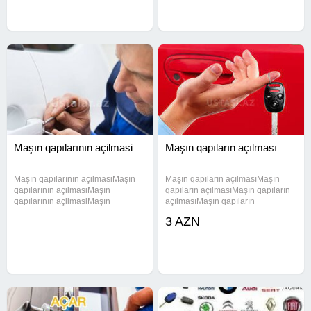
otaq qapılarındakı zamoklarda
ustasıAçar ustasıAçar
Maşın qapılarının açilmasi
Maşın qapıların açılması
Maşın qapılarının açilmasiMaşın
Maşın qapıların açılmasıMaşın
qapılarının açilmasiMaşın
qapıların açılmasıMaşın qapıların
qapılarının açilmasiMaşın
açılmasıMaşın qapıların
qapılarının açilmasiMaşın
açılmasıMaşın qapıların
3 AZN
qapılarının açilmasiMaşın
açılmasıMaşın qapıların
qapılarının açilmasiMaşın
açılmasıMaşın qapıların
qapılarının açilmasiMaşın
açılmasıMaşın qapıların
qapılarının açilmasiMaşın
açılmasıMaşın qapıların