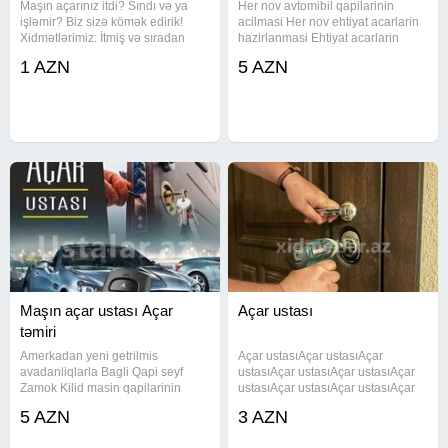
Maşın açarınız itdi? Sındı və ya
Her nov avtomibil qapilarinin
işləmir? Biz sizə kömək edirik!
acilmasi Her nov ehtiyat acarlarin
Xidmətlərimiz: İtmiş və sıradan
hazirlanmasi Ehtiyat acarlarin
çıxmış açarların bərpası Yeni
hazirlanmasi Korpuslarin berpa
1 AZN
5 AZN
maşın açarlarının hazırlanması
edilmesi Limit ehtiyat acar yazilma
(çipli və pultlu) Bütün marka və
#acar #cilinger #cilingerusta
modellərə xidmət Sürətli,
#acarustasi#acarusta #acar
Maşın açar ustası Açar
Açar ustası
təmiri
Amerkadan yeni getrilmis
Açar ustasıAçar ustasıAçar
avadanliqlarla Bagli Qapi seyf
ustasıAçar ustasıAçar ustasıAçar
Zamok Kilid masin qapilarinin
ustasıAçar ustasıAçar ustasıAçar
acilmasi Zamok ustasi açilmasi
ustasıAçar ustasıAçar ustasıAçar
5 AZN
3 AZN
temir Kilid ustasi açilmasi temir
ustasıAçar ustasıAçar ustasıAçar
Qapi ustasi açilmasi temirGiriş və
ustasıAçar ustasıAçar ustasıAçar