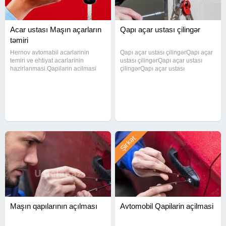
Acar ustası Maşın açarların
Qapı açar ustası çilingər
təmiri
Hernov avtomabil acarlarinin
Qapı açar ustası çilingərQapı açar
temiri ve ehtiyat acarlarinin
ustası çilingərQapı açar ustası
hazirlanmasi.Qapilarin acilmasi
çilingərQapı açar ustası
#acarusta #acar #cilinger
çilingərQapı açar ustası
#cilingerusta
çilingərQapı açar ustası
#acarustasi#acarusta #acar
çilingərQapı açar ustası
#cilinger #cilingerusta #acarustasi
çilingərQapı açar ustası
#acarusta #acar #cilinger
çilingərQapı açar ustası
Şirkət
Maşın qapılarının açılması
Avtomobil Qapilarin açilmasi