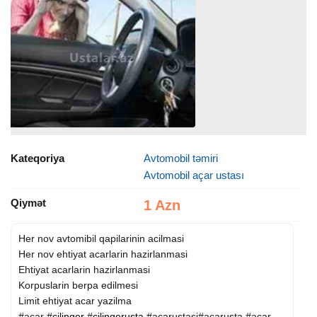
Kateqoriya
Avtomobil təmiri
Avtomobil açar ustası
Qiymət
1 Azn
Her nov avtomibil qapilarinin acilmasi
Her nov ehtiyat acarlarin hazirlanmasi
Ehtiyat acarlarin hazirlanmasi
Korpuslarin berpa edilmesi
Limit ehtiyat acar yazilma
#acar #
cilinger
#
cilingerusta
#acarustasi#acarusta #acar