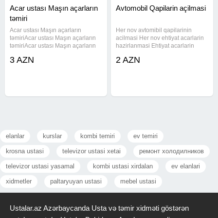
Acar ustası Maşın açarların
Avtomobil Qapilarin açilmasi
təmiri
Acar ustası Maşın açarların
Her nov avtomibil qapilarinin
təmiriAcar ustası Maşın açarların
acilmasi Her nov ehtiyat acarlarin
təmiriAcar ustası Maşın açarların
hazirlanmasi Ehtiyat acarlarin
təmiriAcar ustası Maşın açarların
hazirlanmasi Korpuslarin berpa
3 AZN
2 AZN
təmiriAcar ustası Maşın açarların
edilmesi #acar #cilinger
təmiriAcar ustası Maşın açarların
#cilingerusta
təmiriAcar ustası
#acarustasi#acarusta #acar
#cilinger #cilingerusta
elanlar
kurslar
kombi temiri
ev temiri
krosna ustasi
televizor ustasi xetai
ремонт холодилников
televizor ustasi yasamal
kombi ustasi xirdalan
ev elanlari
xidmetler
paltaryuyan ustasi
mebel ustasi
Ustalar.az Azərbaycanda Usta və təmir xidməti göstərən