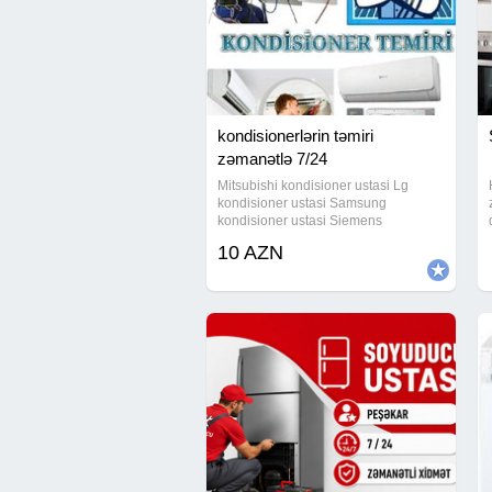
kondisionerlərin təmiri
zəmanətlə 7/24
Mitsubishi kondisioner ustasi Lg
kondisioner ustasi Samsung
kondisioner ustasi Siemens
kondisioner ustasi Bosch kondisioner
10 AZN
temiri Elite kondisioner temiri Ciller
ustasi Ciller temiri Ciller ustasi Baki
Ciller temiri