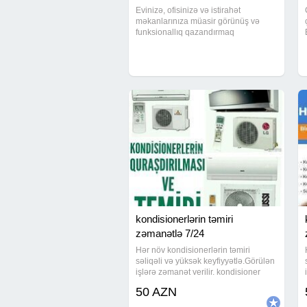
Evinizə, ofisinizə və istirahət
məkanlarınıza müasir görünüş və
funksionallıq qazandırmaq
istəyirsinizsə, cam balkon sistemləri
uyğun seçimdir. Yüksək keyfiyyətli
şüşə, alüminium və plastik
konstruksiyalarla hazırlanan
kondisionerlərin təmiri
zəmanətlə 7/24
Hər növ kondisionerlərin təmiri
səliqəli və yüksək keyfiyyətlə.Görülən
işlərə zəmanət verilir. kondisioner
ustası / kondisioner təmiri / ремонт
50 AZN
кондисионер / kondisioner ustasi /
kondisioner temiri / kandisaner /