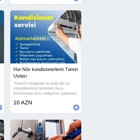
öncə
Hər Nőv kondisionerlerin Təmiri
Ustası
*Dəyərli müştərilər ev bağ ofis və
obyektlərinizin təmirdən öncə
kondisioner boru xətkərinin çəkilməsi.
*Bütün marka kondisionerlərin təmiri
10 AZN
və quraşdırılması səliqəli və yüksək
keyfiyyətlə. Görülən işlərimizə
zəmanət