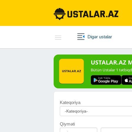
Digər ustalar
USTALAR.AZ Mo
Bütün Ustalar 1 tətbiq
Indi Yüklə
In
Google Play
A
Kateqoriya
Qiyməti