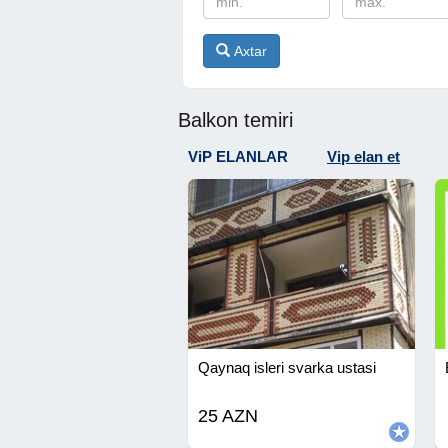
Axtar
Balkon temiri
ViP ELANLAR
Vip elan et
Qaynaq isleri svarka ustasi
25 AZN