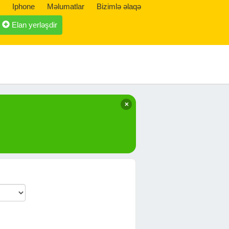
Iphone
Məlumatlar
Bizimlə əlaqə
Elan yerləşdir
✕