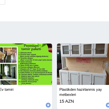
Ev təmiri
Plastikden hazirlanmis yay
metbexleri
15 AZN