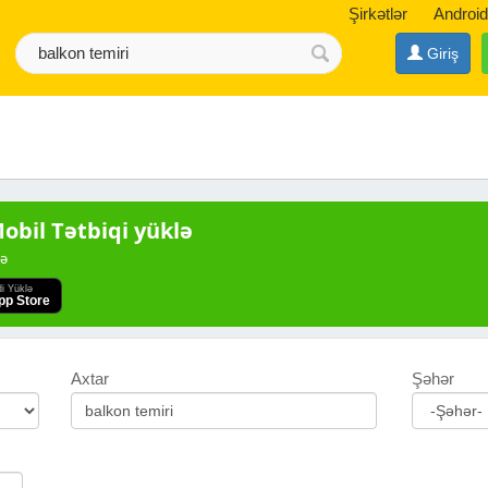
Şirkətlər
Android
Giriş
bil Tətbiqi yüklə
də
di Yüklə
pp Store
Axtar
Şəhər