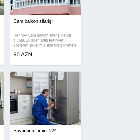
Cam balkon sifarişi
Hər növ Cam balkon sifarişi qəbul
olunur. 10 ildən artıq fəaliyyət
göstərən şirkətimiz sizə ucuz qiymətə
və yüksək keyfiyyərli cambalkon təklif
90 AZN
i
edir. İNDİ Zəng edin xidmətimizdən
razı qalın. Görülən işlərə görə
Zəmanət
Soyuducu təmiri 7/24