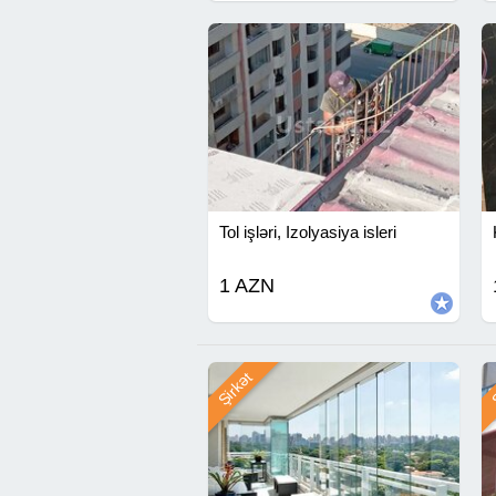
Tol işləri, Izolyasiya isleri
1 AZN
Şirkət
Ş