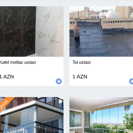
Kafel metlax ustasi
Tol ustasi
1 AZN
1 AZN
irkət