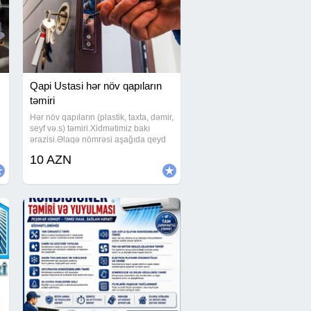
Qapi Ustasi hər növ qapıların
təmiri
Hər növ qapıların (plastik, taxta, dəmir,
seyf və.s) təmiri.Xidmətimiz bakı
ərazisi.Əlaqə nömrəsi aşağıda qeyd
olunub.Görülən işə məsuliyyətlə və
10 AZN
i
səliqəli yanaşırıq.Qapılarınızda
problem varsa bizimlə əlaqə saxlayın