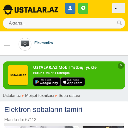
Elektronika
✕
USTALAR.AZ Mobil Tətbiqi yüklə
Bütün Ustalar 1 tətbiqdə
Indi Yüklə
Indi Yüklə
Google Play
App Store
Ustalar.az
▸
Məişət texnikası
▸
Soba ustası
Elektron sobaların təmiri
Elan kodu: 67113