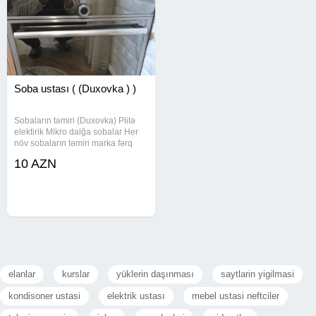
Soba ustası ( (Duxovka ) )
Sobaların təmiri (Duxovka) Plitə
elektirik Mikro dalğa sobalar Her
növ sobaların təmiri marka fərq
eləmir , orjinal detallarıdan istifade
10 AZN
olunur , qapılarin , isidiciler ,
fanlarin bir sözlə sobaya aid her
ne problem
elanlar
kurslar
yüklerin daşınması
saytlarin yigilmasi
kondisoner ustasi
elektrik ustası
mebel ustasi neftciler