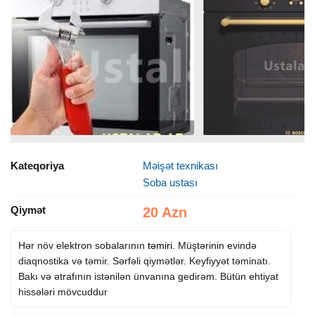
Kateqoriya
Məişət texnikası
Soba ustası
Qiymət
20 Azn
Hər növ elektron sobalarının
təmiri
. Müştərinin evində
diaqnostika və təmir. Sərfəli qiymətlər. Keyfiyyət təminatı.
Bakı və ətrafının istənilən ünvanına gedirəm. Bütün ehtiyat
hissələri mövcuddur