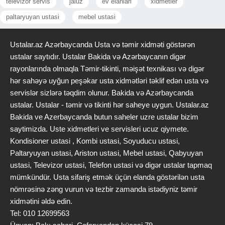
televizor servis
jaluz
ev elanlari
xidmetler
paltaryuyan ustasi
mebel ustasi
Ustalar.az Azərbaycanda Usta və təmir xidməti göstərən
ustalar saytıdır. Ustalar Bakida və Azərbaycanın digər
rayonlarında olmaqla Təmir-tikinti, məişət texnikası və digər
hər sahəyə uyğun peşəkar usta xidmətləri təklif edən usta və
servislər sizlərə təqdim olunur. Bakida və Azərbaycanda
ustalar. Ustalar - təmir və tikinti hər saheye uygun. Ustalar.az
Bakida ve Azerbaycanda butun saheler uzre ustalar bizim
saytimizda. Uste xidmetleri ve servisleri ucuz qiymete.
Kondisioner ustasi , Kombi ustasi, Soyuducu ustasi,
Paltaryuyan ustasi, Ariston ustasi, Mebel ustasi, Qabyuyan
ustasi, Televizor ustasi, Telefon ustasi və digər ustalar tapmaq
mümkündür. Usta sifariş etmək üçün elanda göstərilən usta
nömrəsinə zəng vurun və tezbir zamanda istədiyniz təmir
xidmətini əldə edin.
Tel: 010 12699563