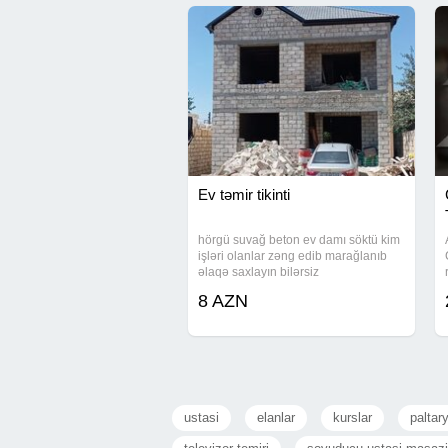
Ev təmir tikinti
hörgü suvağ beton ev damı söktü kim
işləri olanlar zəng edib marağlanıb
əlaqə saxlayın bilərsiz
8 AZN
ustasi
elanlar
kurslar
paltar