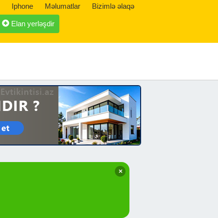
Iphone
Məlumatlar
Bizimlə əlaqə
Elan yerləşdir
✕