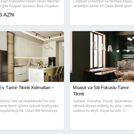
Divar Arakəsmə Tavan Tavan fiqurları
Caspian Grandline ilə tikintiyə başla,
Yığılır Alçipan işlərinizi Bizə Peşəkar
rahatlığını təmin et! Qaba tikinti işləri
ustalara Əmanət edə bilərsiz
cəmi 250 AZN-dən başlayır Sıfırdan
6 AZN
peşəkar tikinti xidməti Güvənli,
keyfiyyətli və sürətli icra Hər
Ev Təmir-Tikinti Xidmətləri –
Müasir və Stil Fokuslu Təmir
Tikinti
Mənzil, ofis və obyektlərdə hər növ
Sadəlik. Rahatlıq. Prestij. İskandinav
təmir-tikinti işlərini yüksək keyfiyyətlə
stilində dizayn edilmiş bu villa - artıq
həyata keçiririk. Uzun illik təcrübəyə
sadəcə ev deyil, həyat tərzidir. 2
malik ustalarımız tərəfindən eviniz
mərtəbəli planlama 5 sot həyət
başdan sona qədər yenilənir.
Minimal baseyn zonası Təbii
Gördüyümüz işlər: Sıfırdan və
materiallar və işıqlı interyer Bu dizayn
Göz