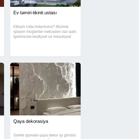
Ev təmiri-tikinti ustası
Etibarlı Usta Axtarırsınız? Bizimlə
işləyən müştərilər nəticədən razı qalır.
İşlərimizdə keyfiyyət və məsuliyyət
əsasdır. Uzun illik təcrübə Səliqəli iş
Vaxtında təhvil Münasib qiymət Evinizi
etibarlı əllərə həvalə edin
Qaya dekorasiya
Sərfəli qiymətə qaya dekor işi görülür.