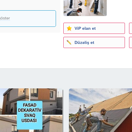
lunur
östər
ViP elan et
uraşdırılır
Düzəliş et
ır
dirilir