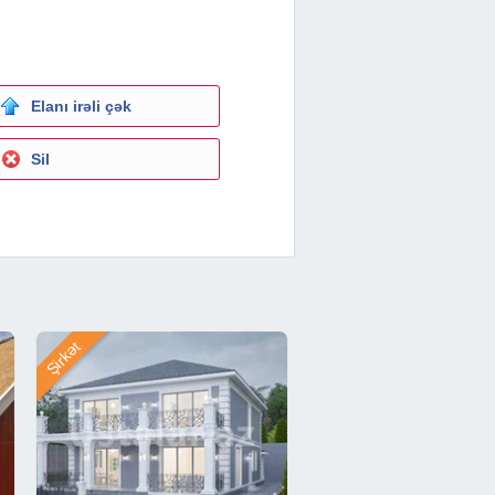
Elanı irəli çək
Sil
Şirkət