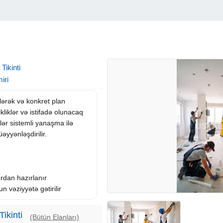
Tikinti
iri
lərək və konkret plan
kliklər və istifadə olunacaq
şlər sistemli yanaşma ilə
yyənləşdirilir.
rdan hazırlanır
 vəziyyətə gətirilir
ikinti
(Bütün Elanları)