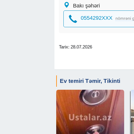
Bakı şəhəri
- Divarlar dəqiq şəkildə düzləndirilir
- Suvaq və macun işləri səliqəli icra o
0554292XXX
nömrəni g
Döşəmə işləri
- Laminat və parket örtükləri düzgün q
- Döşəmə səthi dəqiq ölçü ilə hazırlan
Tarix: 28.07.2026
Elektrik
işləri
- Elektrik xətləri yenilənir
- Rozetka və açar yerləri düzgün yerləş
Ev temiri Təmir, Tikinti
Santexnika
işləri
- Santexnika xətləri dəyişdirilir
- Gizli sızmalar aradan qaldırılır