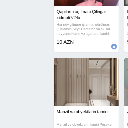
Qapıların açılması Çilingər
xidməti7/24x
Hər növ çilingər işlərinin görülməsi.
(Ev,Maşın,Seyf, Damafon və.s) Hər
növ zamokların və açarların təmiri.
Maşın pultlarının hazırlanması və
10 AZN
təmiri. Açarların dublikart olunması.
Seyf qapılarının açılması və
Mənzil və obyektlərin təmiri
Mənzil və obyektlərin təmiri Peşəkar