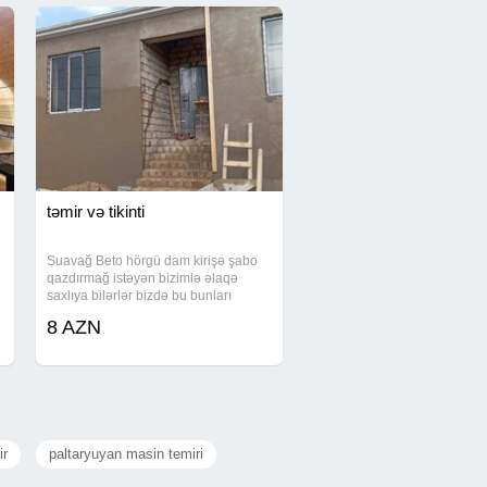
təmir və tikinti
Suavağ Beto hörgü dam kirişə şabo
qazdırmağ istəyən bizimlə əlaqə
saxlıya bilərlər bizdə bu bunları
görəcək ustalar var
8 AZN
ir
paltaryuyan masin temiri