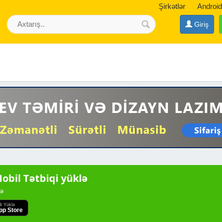
Şirkətlər
Android
Giriş
bil Tətbiqi yüklə
də
di Yüklə
pp Store