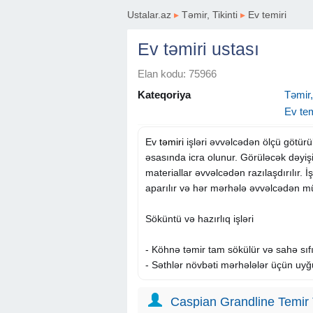
Ustalar.az
▸
Təmir, Tikinti
▸
Ev temiri
Ev təmiri ustası
Elan kodu: 75966
Kateqoriya
Təmir, 
Ev tem
Ev
təmiri
işləri əvvəlcədən ölçü götürü
əsasında icra olunur. Görüləcək dəyişi
materiallar əvvəlcədən razılaşdırılır. İ
aparılır və hər mərhələ əvvəlcədən müə
Söküntü və hazırlıq işləri
- Köhnə təmir tam sökülür və sahə sıfı
- Səthlər növbəti mərhələlər üçün uyğun
Divar və səth işləri
Caspian Grandline Temir T