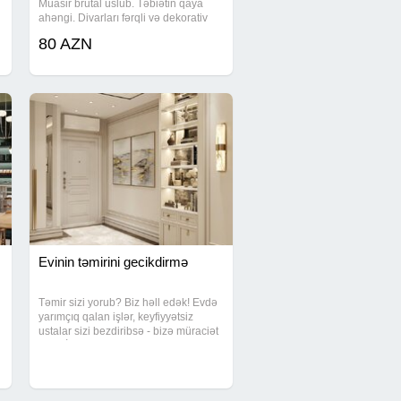
Müasir brutal üslub. Təbiətin qaya
ahəngi. Divarları fərqli və dekorativ
üslubda göstərir. Obyektlərdə, evlərdə
80 AZN
və s yerlədə fərqliliyi sevənlər üçün.
Evinin təmirini gecikdirmə
Təmir sizi yorub? Biz həll edək! Evdə
yarımçıq qalan işlər, keyfiyyətsiz
ustalar sizi bezdiribsə - bizə müraciət
edin. İşimizi səliqə ilə və tam
məsuliyyətlə görürük. Gördüyümüz
:
işlər: Sıfırdan ev təmiri Hamam və
mətbəx