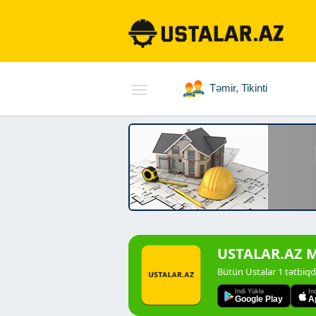
Təmir, Tikinti
USTALAR.AZ Mo
Bütün Ustalar 1 tətbiq
Indi Yüklə
In
Google Play
A