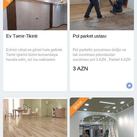
Ev Təmir-Tikinti
Pol parket ustası
Evinizi rahat və gözəl hala gətirək
Pol parketin yonulması dolğu və
Təmir işlərini bizim komandaya
lak vurulması pilundusları
həvalə edin, siz isə nəticədən
vurulması pol 3 AZN , Parket 4 AZN
zövq alın. Kompleks təmir
. Razılaşma yolu ile
3 AZN
xidmətləri Müasir və klassik
üslubda işlər Keyfiyyətli material
seçimi Tam nəzarətli
Şirkət