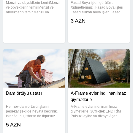
Mənzil və obyektlərin təmiriMənzil
Fasad Boya işleri görülür .
və obyektlərin təmiriMənzil və
Xidmetlerimiz : Fasad Boya işleri
obyektlərin təmiriMənzil və
Fasad silikon boya işleri Fasad
obyektlərin təmiriMənzil və
tarsofka işleri Fasad dekorativ
3 AZN
obyektlərin təmiriMənzil və
suvaq işleri Fasad isdi aqlay işleri
obyektlərin təmiriMənzil və
Fasad termo izolyasiya işleri
obyektlərin təmiriMənzil və
Fasad bina işleri Fasad
obyektlərin
Dam örtüyü ustası
A-Frame evlər indi inanılmaz
qiymətlərlə
Hər növ dam örtüyü işlərini
A-Frame evlər indi inanılmaz
peşəkar şəkildə həyata keçiririk.
qiymətlərlə! 30%-dək ENDİRİM
İstər fiqurlu, istərsə də fiqursuz
Pulsuz layihə və dizayn Açar
damlar olsun. Mansard tipli, sadə
təslim tikinti Sürətli təhvil Bağ evi,
5 AZN
və ya mürəkkəb konstruksiyalı
dağ evi və biznes layihələri üçün
layihələrdə əla nəticə təmin edirik.
ideal seçim! Kampaniya məhdud