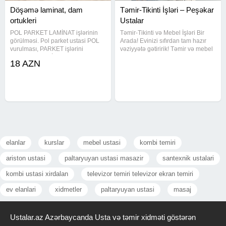
Döşəmə laminat, dam
Təmir-Tikinti İşləri – Peşəkar
ortukleri
Ustalar
POL PARKET LAMİNAT işlərinin
Təmir-Tikinti və Mebel İşləri Bir
görülməsi. Pol parket ustasi POL
Arada! Evinizi sıfırdan tam hazır
vurulması, PARKET işlərini
vəziyyətə gətiririk! Təmir və mebel
görülməsi LAMİNAT vurulması -
işlərini ayrı-ayrı ustalara ehtiyac
18 AZN
Apşifka işleri -Dik laqa -Həşiyə
qalmadan, bir komandaya həvalə
(plindus) -Cilalamaq (şilfovka) -
edin - vaxtınıza və büdcənizə
Yonulma laklanma və digər
qənaət edin
elanlar
kurslar
mebel ustasi
kombi temiri
ariston ustasi
paltaryuyan ustasi masazir
santexnik ustalari
kombi ustasi xirdalan
televizor temiri televizor ekran temiri
ev elanlari
xidmetler
paltaryuyan ustasi
masaj
Ustalar.az Azərbaycanda Usta və təmir xidməti göstərən