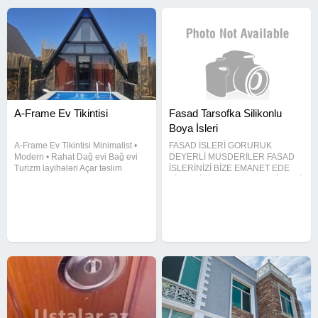
A-Frame Ev Tikintisi
Fasad Tarsofka Silikonlu
Boya İsleri
A-Frame Ev Tikintisi Minimalist •
FASAD İSLERİ GORURUK
Modern • Rahat Dağ evi Bağ evi
DEYERLİ MUSDERİLER FASAD
Turizm layihələri Açar təslim
İSLERİNİZİ BİZE EMANET EDE
xidmət Sürətli tikinti və yüksək
BİLERSİNİZ YUKSEY KEYFİYETLİ
keyfiyyət! Mesaj yazın, sizə uyğun
MATRİYALLARDAN İSDİFADE
layihəni təqdim edək.
EDEREK MUKEMEL SEKİLDE
İSLERİMİZİ GORURUK BİZ USDA
KAMANDASl OLARAK İSİMİZİ
PESEKARCASlNA