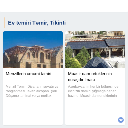
Ev temiri Təmir, Tikinti
Menzillerin umumi təmiri
Muasir dam ortuklerinin
quraşdırılması
Mənzil Təmiri Divarların suvağı və
Azerbaycanin her bir bölgesinde
rənglənməsi Tavan alcopan işləri
evinizin damini yığmaga her an
Döşəmə laminat və ya metlax
haziriq. Muasir dam ortuklerinin
döşənməsi Elektrik və santexnika
qurasdirilmasi temiri.Dam usdasi
xəttlərinin çəkilməsi Qapı və
hər növ işləri tam zamanetlə
pəncərə montajı Hamam-tualet
qurulur isdənilən formada damlar
kafel-metlax
tikilir.Keyfiyyətimiz