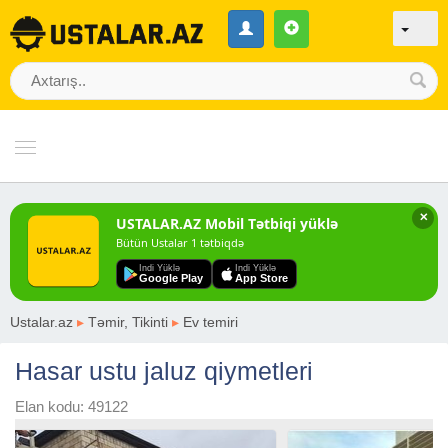
✕
USTALAR.AZ Mobil Tətbiqi yüklə
Bütün Ustalar 1 tətbiqdə
Indi Yüklə
Indi Yüklə
Google Play
App Store
Ustalar.az
▸
Təmir, Tikinti
▸
Ev temiri
Hasar ustu jaluz qiymetleri
Elan kodu: 49122