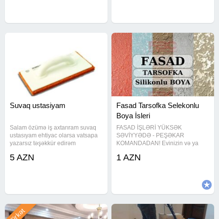
Həyət evləri,
müddətlidir - indi yazın!
Suvaq ustasiyam
Fasad Tarsofka Selekonlu
Boya İsleri
Salam özümə iş axtarıram suvaq
FASAD İŞLƏRİ YÜKSƏK
ustasıyam ehtiyac olarsa vatsapa
SƏVİYYƏDƏ - PEŞƏKAR
yazarsız təşəkkür edirəm
KOMANDADAN! Evinizin və ya
obyektinizin fasadını etibarlı əllərə
5 AZN
1 AZN
həvalə edin! Yüksək keyfiyyətli
materiallardan istifadə Peşəkar
ustalarla iş Görülən işlərə zəmanət
Dəqiq və
Şirkət