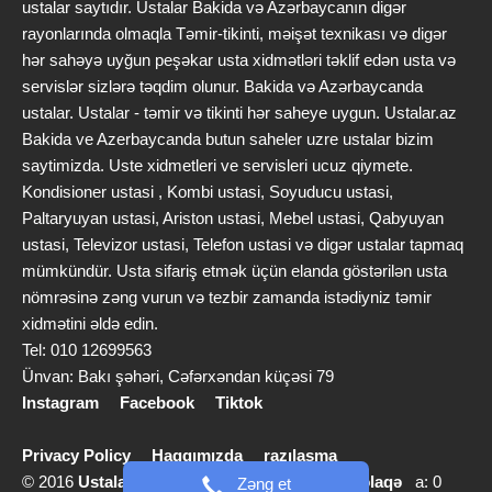
ustalar saytıdır. Ustalar Bakida və Azərbaycanın digər
rayonlarında olmaqla Təmir-tikinti, məişət texnikası və digər
hər sahəyə uyğun peşəkar usta xidmətləri təklif edən usta və
servislər sizlərə təqdim olunur. Bakida və Azərbaycanda
ustalar. Ustalar - təmir və tikinti hər saheye uygun. Ustalar.az
Bakida ve Azerbaycanda butun saheler uzre ustalar bizim
saytimizda. Uste xidmetleri ve servisleri ucuz qiymete.
Kondisioner ustasi , Kombi ustasi, Soyuducu ustasi,
Paltaryuyan ustasi, Ariston ustasi, Mebel ustasi, Qabyuyan
ustasi, Televizor ustasi, Telefon ustasi və digər ustalar tapmaq
mümkündür. Usta sifariş etmək üçün elanda göstərilən usta
nömrəsinə zəng vurun və tezbir zamanda istədiyniz təmir
xidmətini əldə edin.
Tel: 010 12699563
Ünvan: Bakı şəhəri, Cəfərxəndan küçəsi 79
Instagram
Facebook
Tiktok
Privacy Policy
Haqqımızda
razılaşma
© 2016
Ustalar.az
info [@] ustalar.az |
Bizimlə əlaqə
a: 0
Zəng et