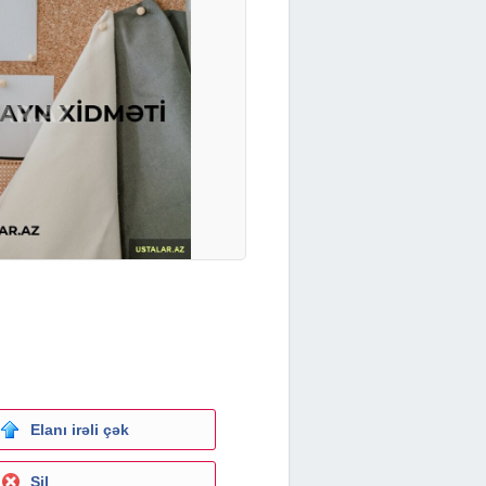
Elanı irəli çək
Sil