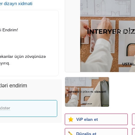
er dizayn xidməti
i Endirim!
 məkanlar üçün zövqünüzə
yırıq.
ləri endirim
izayn
östər
lidir!
ViP elan et
qiymətlərdən yararlanın və
Düzəliş et