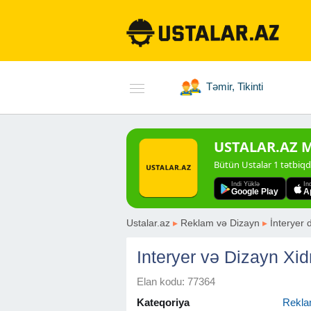
Təmir, Tikinti
USTALAR.AZ Mo
Bütün Ustalar 1 tətbiq
Indi Yüklə
In
Google Play
A
Ustalar.az
▸
Reklam və Dizayn
▸
İnteryer 
Interyer və Dizayn Xid
Elan kodu: 77364
Kateqoriya
Rekla