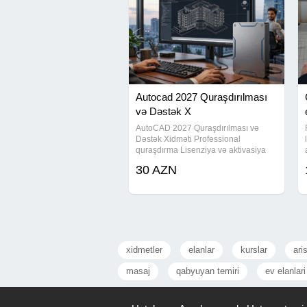
Autocad 2027 Quraşdırılması
və Dəstək X
AutoCAD 2027 Quraşdırılması və
Dəstək Xidməti Professional
quraşdırma Lisenziya və aktivasiya
Sürətli və problemsiz işləmə təminatı
30 AZN
Server və şəbəkə uyğunlaşdırılması
Uzaqdan dəstək imkanı Memarlar,
xidmetler
elanlar
kurslar
ari
masaj
qabyuyan temiri
ev elanlari