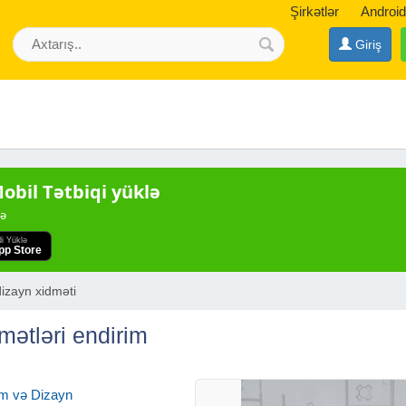
Şirkətlər
Android
Giriş
bil Tətbiqi yüklə
də
di Yüklə
pp Store
dizayn xidməti
mətləri endirim
m və Dizayn