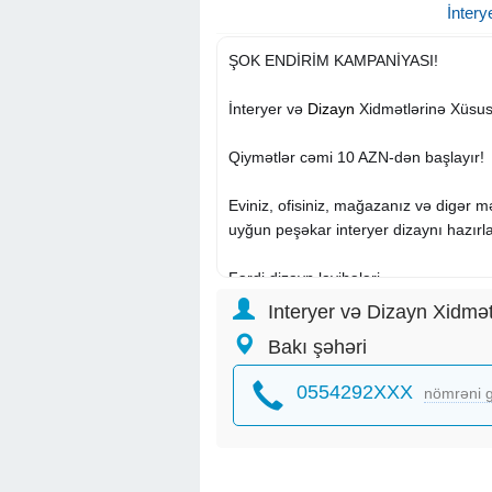
İntery
ŞOK ENDİRİM KAMPANİYASI!
İnteryer və
Dizayn
Xidmətlərinə Xüsus
Qiymətlər cəmi 10 AZN-dən başlayır!
Eviniz, ofisiniz, mağazanız və digər
uyğun peşəkar interyer dizaynı hazırla
Fərdi dizayn layihələri
2D və 3D vizuallaşdırma
Interyer və Dizayn Xidmət
Mebel
yerləşdirmə planı
Bakı şəhəri
Rəng və dekorasiya həlləri
Müasir, klassik və istənilən üslubda d
0554292XXX
nömrəni g
Kampaniya məhdud müddət üçün keçər
İndi bizimlə əlaqə saxlayın, endirimli 