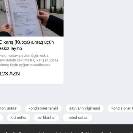
Çıxarış (Kupça) almaq üçün
eskiz layihə
Fərdi yaşayış evləri üçün eskiz
layihələrin çəkilməsi Çıxarış (Kupça)
almaq üçün uyğun sənədləşmə
Peşəkar və operativ xidmət Təcrübəli
123 AZN
mütəxəssis tərəfindən hazırlanır Bakı
və bölgələr üzrə xidmət Kupça almaq
ston ustasi
kondisoner temiri
saytlarin yigilmasi
kondisioner 
xidmetler
ev tikintisi
mebel ustasi