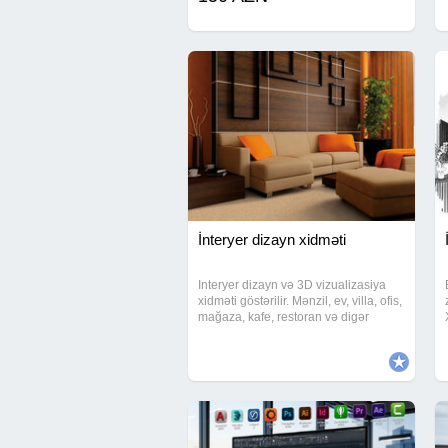
zövqünüzə uyğun yüksək
İnteryer dizayn xidməti
Interyer dizayn və 3D vizualizasiya
xidməti göstərilir. Mənzil, ev, villa, ofis,
mağaza, kafe, restoran və digər
obyektlərin interyer dizaynı hazırlanır.
Məkanın ölçüsünə və funksiyasına
uyğun müasir və zövqlü dizayn