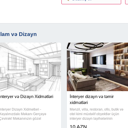
!
klam və Dizayn
İnteryer və Dizayn Xidmətləri
İnteryer dizayn və təmir
xidmətləri
İnteryer Dizayn Xidmətləri -
Mənzil, villa, restoran, ofis, butik və
Xəyalınızdakı Məkanı Gerçəyə
otel kimi müxtəlif obyektlər üçün
Çevirək! Məkanınızın gözəl
interyer dizayn layihələrinin
görünməsi təsadüf deyil, peşəkar
hazırlanması ilə məşğul oluram.
10 AZN
dizaynın nəticəsidir. Təklif etdiyimiz
Layihə məkanın ölçüsünün