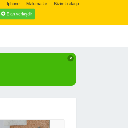
Iphone
Məlumatlar
Bizimlə əlaqə
Elan yerləşdir
✕