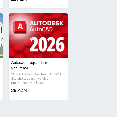
mağazalar Planlaşdırma və
Autocad proqramların
yazılması
*AutoCAD, 3ds Max, Revit, ArchiCAD,
SketchUp, Lumion və digər
proqramların yazılması
(quraşdırılması)* Kompüterinizə
29 AZN
peşəkar şəkildə *AutoCAD yazılması*,
*3ds Max yazılması*, *Revit
yazılması*, *ArchiCAD yazılması*,