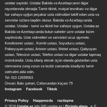
ustalar saytıdır. Ustalar Bakida və Azərbaycanın digər
rayonlarında olmaqla Təmir-tikinti, məişət texnikası və digər
hər sahəyə uyğun peşəkar usta xidmətləri təklif edən usta və
servislər sizlərə təqdim olunur. Bakida və Azərbaycanda
ustalar. Ustalar - təmir və tikinti hər saheye uygun. Ustalar.az
Bakida ve Azerbaycanda butun saheler uzre ustalar bizim
saytimizda. Uste xidmetleri ve servisleri ucuz qiymete.
Kondisioner ustasi , Kombi ustasi, Soyuducu ustasi,
Paltaryuyan ustasi, Ariston ustasi, Mebel ustasi, Qabyuyan
ustasi, Televizor ustasi, Telefon ustasi və digər ustalar tapmaq
mümkündür. Usta sifariş etmək üçün elanda göstərilən usta
nömrəsinə zəng vurun və tezbir zamanda istədiyniz təmir
xidmətini əldə edin.
Tel: 010 12699563
Ünvan: Bakı şəhəri, Cəfərxəndan küçəsi 79
Instagram
Facebook
Tiktok
Privacy Policy
Haqqımızda
razılaşma
© 2016
Ustalar.az
info [@] ustalar.az |
Bizimlə əlaqə
a: 0