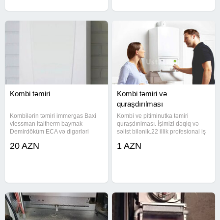
Kombi təmiri
Kombi təmiri və
quraşdırılması
Kombilərin təmiri immergas Baxi
Kombi ve pitiminutka təmiri
viessman italtherm baymak
quraşdırılması. İşimizi dəqiq və
Demirdöküm ECA və digərləri
səlist bilənik.22 illik profesional iş
stajımız var. kombi, kombi ustasi,
20 AZN
1 AZN
kombi temiri, pitimutka ustasi,
pitimutqa temiri