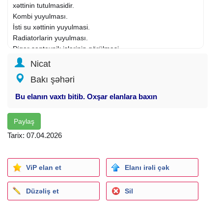
xəttinin tutulmasidir.
Kombi yuyulması.
İsti su xəttinin yuyulmasi.
Radiatorlarin yuyulması.
Digər santexnik işlərinin görülməsi.
Təcili usta xidməti.
Nicat
Bakı şəhəri
Kombi.
təmiri
,
kombi temiri
,
kombi ustasi
, kombi ustası,
kombi yuyulmasi, kombi yuyulması, kombi quraşdırılması,
Bu elanın vaxtı bitib. Oxşar elanlara baxın
radiator yuyulması, konbi yuma, konbi yuyulması, konbi
təmiri, konbi temiri, konbi təmizləmə, konbi temizlemə,
Paylaş
konbi ustası, konbi alan, isti su yuyulması, isti su yuyulmasi,
Tarix: 07.04.2026
kombi təcili, xidmət, esenjor təmizləmə, esenjor təmizləmə,
santexnik ustası, santexnik ustası, santexnik, santexnik
xidməti, santexnik xidməti, santexnik isleri, alo santexnik
ViP elan et
Elanı irəli çək
Düzəliş et
Sil