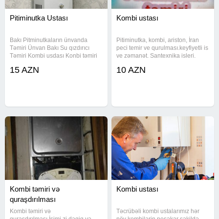
Pitiminutka Ustası
Kombi ustası
Bakı Pitminutkaların ünvanda
Pitiminutka, kombi, ariston, İran
Təmiri Ünvan Bakı Su qızdırıcı
peci temir ve qurulması.keyfiyetli is
Təmiri Kombi usdası Konbi təmiri
ve zəmanət. Santexnika isleri.
Kombi usdası Su qizdirici ustasi
15 AZN
10 AZN
Su qizdirici usdasi Su qizdiricisi
ustasi Su qizdiricisi Usdası baki
Kombi ustası Kombi
Kombi təmiri və
Kombi ustası
quraşdırılması
Kombi təmiri və
Təcrübəli kombi ustalarımız hər
quraşdırılması.İşimi zi dəqiq və
növ kombilərin peşəkar şəkildə