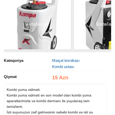
Kateqoriya
Məişət texnikası
Kombi ustası
Qiymət
15 Azn
Kombi yuma xidməti.
Kombi yuma xidməti ən son model olan kombi yuma
aparatlarimizla və kombi dərmanı ilə yuyularaq tam
təmizlənir.
İsti suyunuzun zəif gəlməsinin səbəbi kombi və isti su