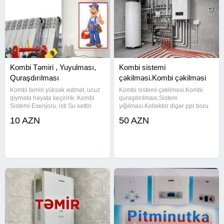
Kombi Təmiri , Yuyulması,
Kombi sistemi
Quraşdırılması
çəkilməsi.Kombi çəkilməsi
Kombi təmiri yüksək xidmət, ucuz
Kombi sistemi çəkilməsi.Kombi
qiymətə həyata keçiririk. Kombi
quraşdırılması.Sistem
Sistemi Esenjoru, isti Su xəttin
yığılması.Kollektor digər ppr boru
Ərpin Dərman Aparatla
ilə sistem çəkilməsi.
10 AZN
50 AZN
Təmizlənməsi.Sistem Davlenie
Düşməsinin Düzəlməsi.Fan
Təmizlənmesi.Qaz Vayf
Farsunkalarin