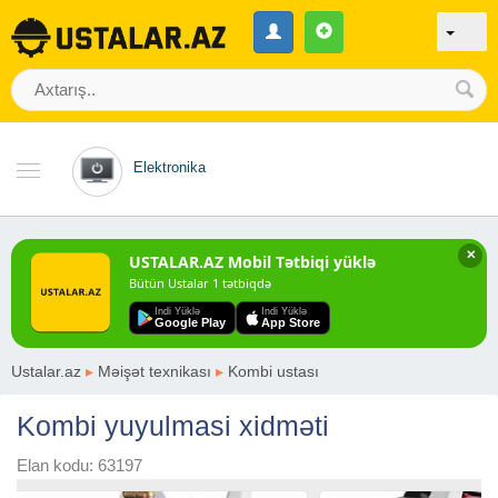
Elektronika
✕
USTALAR.AZ Mobil Tətbiqi yüklə
Bütün Ustalar 1 tətbiqdə
Indi Yüklə
Indi Yüklə
Google Play
App Store
Ustalar.az
▸
Məişət texnikası
▸
Kombi ustası
Kombi yuyulmasi xidməti
Elan kodu: 63197