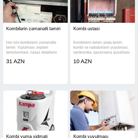
Kombilərin zəmanətli təmiri
Kombi ustasi
Hər növ kombilərin zəmanətlə
Kombilərin təmiri, plata təmiri,
təmiri. Yuyulması, ərpdən
kombi və radiatorlarin yuyulması,
təmizlənməsi, nasaz detalların
santexnika, qazanxana qurulması
yenilənməsi və s. 18 illik təcrübəsi
xidməti göstəririk münasib qiymətə
31 AZN
10 AZN
olan, peşəkar usta kombinizi
zəmanətle istəyən buyursun
zəmanətli və qüsursuz şəkildə
təmir edəcək. Təmir iki cür həyata
Kombi yuma xidməti
Kombi yuyulması