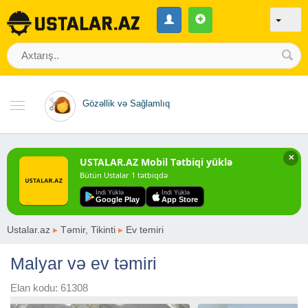
Gözəllik və Sağlamlıq
✕
USTALAR.AZ Mobil Tətbiqi yüklə
Bütün Ustalar 1 tətbiqdə
Indi Yüklə
Indi Yüklə
Google Play
App Store
Ustalar.az
▸
Təmir, Tikinti
▸
Ev temiri
Malyar və ev təmiri
Elan kodu: 61308