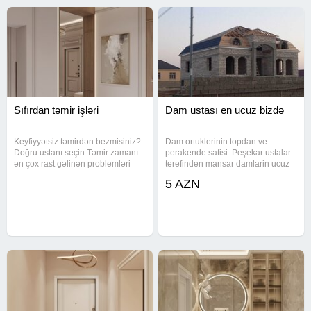
Sıfırdan təmir işləri
Dam ustası en ucuz bizdə
Keyfiyyətsiz təmirdən bezmisiniz?
Dam ortuklerinin topdan ve
Doğru ustanı seçin Təmir zamanı
perakende satisi. Peşekar ustalar
ən çox rast gəlinən problemləri
terefinden mansar damlarin ucuz
aradan qaldırırıq: gecikmə,
qiymetlerle qurawdirilmasi.en
5 AZN
səliqəsiz iş və keyfiyyətsiz nəticə.
esasi ise teklif olunan dam
Bizim xidmətlər: Sıfırdan təmir
ortukleri 15il zemanetlidir.
işləri Köhnə təmirin
aksesuarlar munasib qiymetlerle
teklif