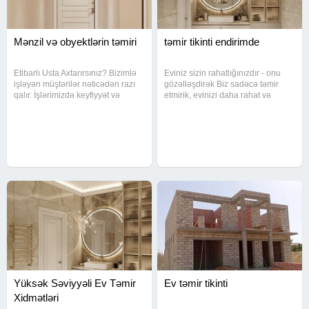
Mənzil və obyektlərin təmiri
təmir tikinti endirimde
Etibarlı Usta Axtarırsınız? Bizimlə
Eviniz sizin rahatlığınızdır - onu
işləyən müştərilər nəticədən razı
gözəlləşdirək Biz sadəcə təmir
qalır. İşlərimizdə keyfiyyət və
etmirik, evinizi daha rahat və
məsuliyyət əsasdır. Uzun illik
yaşanılacaq hala gətiririk. Müasir
təcrübə Səliqəli iş Vaxtında təhvil
dizaynla təmir Keyfiyyətli
Münasib qiymət Evinizi etibarlı
materiallardan istifadə Zövqlü və
əllərə həvalə edin
səliqəli iş İstədiyiniz
Yüksək Səviyyəli Ev Təmir
Ev təmir tikinti
Xidmətləri