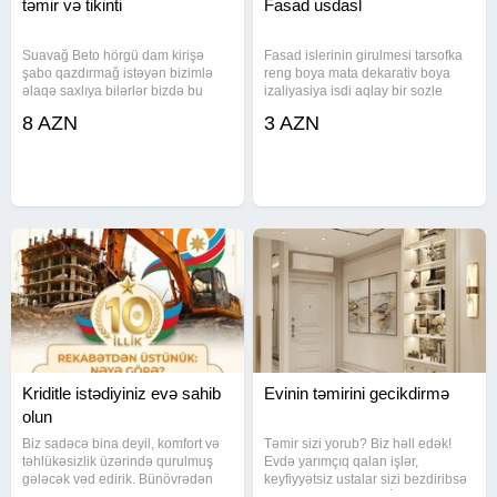
təmir və tikinti
Fasad usdasl
Suavağ Beto hörgü dam kirişə
Fasad islerinin girulmesi tarsofka
şabo qazdırmağ istəyən bizimlə
reng boya mata dekarativ boya
əlaqə saxlıya bilərlər bizdə bu
izaliyasiya isdi aqlay bir sozle
bunları görəcək ustalar var
fasada ayld isleri goruruk
8 AZN
3 AZN
isdenilen dizaylnda ve isdenilen
formada yuksey keyfiyetle
islerimizi tefil veririk ve
Kriditle istədiyiniz evə sahib
Evinin təmirini gecikdirmə
olun
Biz sadəcə bina deyil, komfort və
Təmir sizi yorub? Biz həll edək!
təhlükəsizlik üzərində qurulmuş
Evdə yarımçıq qalan işlər,
gələcək vəd edirik. Bünövrədən
keyfiyyətsiz ustalar sizi bezdiribsə
dam örtüyünə qədər hər bir
- bizə müraciət edin. İşimizi səliqə