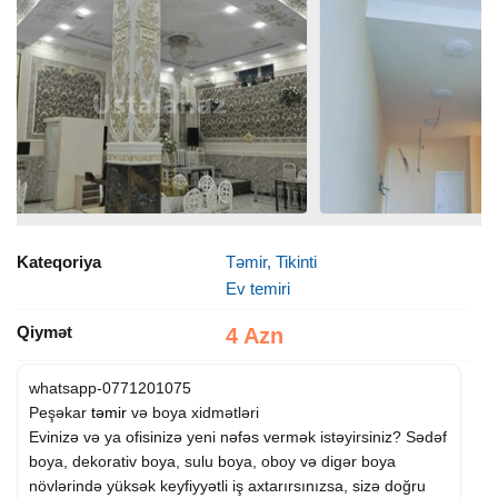
Kateqoriya
Təmir, Tikinti
Ev temiri
Qiymət
4 Azn
whatsapp-0771201075
Peşəkar
təmir
və boya xidmətləri
Evinizə və ya ofisinizə yeni nəfəs vermək istəyirsiniz? Sədəf
boya, dekorativ boya, sulu boya, oboy və digər boya
növlərində yüksək keyfiyyətli iş axtarırsınızsa, sizə doğru