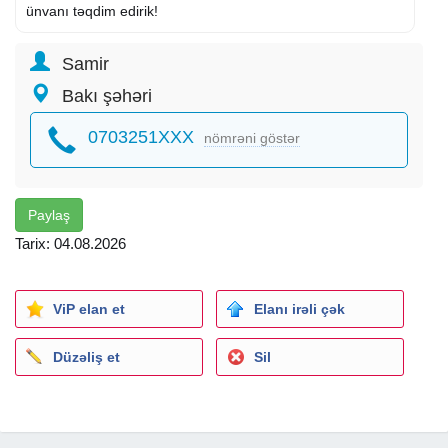
ünvanı təqdim edirik!
Samir
Bakı şəhəri
0703251XXX
nömrəni göstər
Paylaş
Tarix: 04.08.2026
ViP elan et
Elanı irəli çək
Düzəliş et
Sil