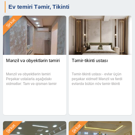
Ev temiri Təmir, Tikinti
Şirkət
Mənzil və obyektlərin təmiri
Təmir-tikinti ustası
Mənzil və obyektlərin təmiri
Təmir-tikinti ustası - evlər üçün
Peşəkar ustalarla aşağıdakı
peşəkar xidmət! Mənzil və fərdi
xidmətlər: Tam və qismən təmir
evlərdə bütün növ təmir-tikinti
Döşəmə və divar işləri Tavan və
işlərini keyfiyyətlə və məsuliyyətlə
dekorativ işlər Elektrik və su
yerinə yetirirəm. Xidmətlər: Evlərin
sistemləri Keyfiyyətə zəmanət
sıfırdan tikintisi Mənzil təmiri (tam
verilir.
və ya
Şirkət
Şirkət