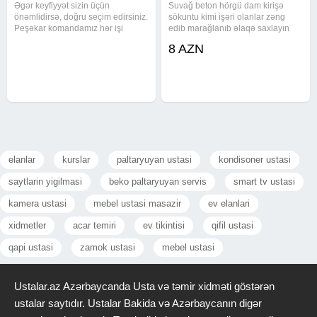
Əgər keyfiyyət sizin üçün
Suvağ beton hörgü dam kirişə
önəmlidirsə, doğru seçim edirsiniz.
sökuntu kimi işəri olanlar zəng
Peşəkar komandamız hər işi
edib marağlanıb əlaqə saxlayın
incəliklə və zövqlə həyata keçirir.
bilərsiz
8 AZN
Xidmətlər: Kompleks təmir və
yenidən qurma Dizayn əsasında
işlər Bahalı və keyfiyyətli
elanlar
kurslar
paltaryuyan ustasi
kondisoner ustasi
saytlarin yigilmasi
beko paltaryuyan servis
smart tv ustasi
kamera ustasi
mebel ustasi masazir
ev elanlari
xidmetler
acar temiri
ev tikintisi
qifil ustasi
qapi ustasi
zamok ustasi
mebel ustasi
Ustalar.az Azərbaycanda Usta və təmir xidməti göstərən
ustalar saytıdır. Ustalar Bakida və Azərbaycanın digər