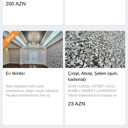
200 AZN
detalda yüksək standartlar və 10
ilə və tam məsuliyyətlə görürük.
illik peşəkarlıq dayanır. ​
Gördüyümüz işlər: Sıfırdan ev
Xidmətlərimiz: ​ Fərdi yaşayış
təmiri Hamam və mətbəx
Şirkət
Ev tikintisi
Çınqıl, Atsep, Şeben (qum,
karbonat)
Əgər keyfiyyət sizin üçün
QUM • ÇINQIL • ATSEP • DAŞ •
önəmlidirsə, doğru seçim edirsiniz.
KUBİK • SEMENT • KARBONAT
Peşəkar komandamız hər işi
Tikinti materiallarının topdan və
incəliklə və zövqlə həyata keçirir.
pərakəndə satışı Biz sizə sərfəli
23 AZN
Xidmətlər: Kompleks təmir və
qiymətlə yüksək keyfiyyətli tikinti
yenidən qurma Dizayn əsasında
materialları təqdim edirik: Hörgü
işlər Bahalı və keyfiyyətli
və suvaq qumları Qara