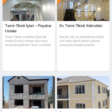
Təmir-Tikinti İşləri – Peşəkar
Ev Təmir-Tikinti Xidmətləri
Ustalar
Təmir-Tikinti və Mebel İşləri Bir
Mənzil, ofis və obyektlərdə bütün
Arada! Evinizi sıfırdan tam hazır
növ təmir-tikinti işlərini yüksək
vəziyyətə gətiririk! Təmir və mebel
səviyyədə həyata keçiririk.
işlərini ayrı-ayrı ustalara ehtiyac
Təcrübəli ustalarımız işlərini
qalmadan, bir komandaya həvalə
dəqiqliklə və məsuliyyətlə görür.
edin - vaxtınıza və büdcənizə
Xidmətlərimiz: Tam və qismən
qənaət edin
təmir işləri Kafel, metlax,