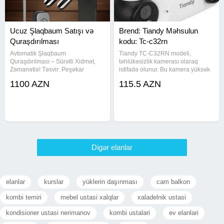
Ucuz Şlaqbaum Satışı və
Brend: Tiandy Məhsulun
Quraşdırılması
kodu: Tc-c32rn
Avtomatik Şlaqbaum
Tiandy TC-C32RN modeli,
Quraşdırılması – Sürətli Xidmət,
təhlükəsizlik kamerası olaraq
Zəmanətlə! Təsvir: Peşəkar
istifadə olunur. Bu kamera yüksək
şlaqbaum quraşdırılması xidməti –
keyfiyyətli görüntü təqdim edir,
1100 AZN
115.5 AZN
Bakı və ətraf ərazilərdə. Biz
müasir texnologiyalarla təchiz
avtomatik şlaqbaum, bariyer
olunmuşdur. Daxil olan
sistemi, qaraj qapısı və giriş
xüsusiyyətlər arasında H.265
nəzarət
sıxılma
Digər elanlar
elanlar
kurslar
yüklerin daşınması
cam balkon
kombi temiri
mebel ustasi xalqlar
xaladelnik ustasi
kondisioner ustasi nerimanov
kombi ustalari
ev elanlari