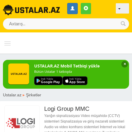
✕
USTALAR.AZ Mobil Tətbiqi yüklə
Bütün Ustalar 1 tətbiqdə
Indi Yüklə
Indi Yüklə
Google Play
App Store
Ustalar.az
▸
Şirkətlər
Logi Group MMC
Yanğın siqnalizasiyası Video müşahidə (CCTV)
sistemləri Siqnalizasiya və giriş nəzarəti sistemləri
Audio və video konfrans sistemləri İnternet və lokal