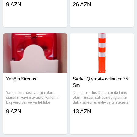
və bu, həm binadakı digər
müxtəlif qarışıqların
9 AZN
26 AZN
sakinləri, həm də təhlükəsizlik və
homogenizasiyası üçün istifadə
təcili yardım xidmətlərini xəbərdar
olunur. Məhsul maye və ya
etmək üçün istifadə
yarımayeli maddələrin
qarışdırılması, əriyən
Yanğın Sirenası
Sərfəli Qiymətə delinator 75
Sm
Yanğın sirenası, yanğın alarmı
Delinator – İnş Delinator ilə tanış
siqnalını yayımlayaraq, yanğının
olun – inşaat sahəsində işlərinizi
baş verdiyini və ya təhlükə
daha sürətli, effektiv və təhlükəsiz
olduğunu bildirir. Bu siqnalın səs
etməyə kömək edən ən yeni
9 AZN
13 AZN
düzəldilməsi bir neçə formada ola
məhsulumuz! Yüksək Keyfiyyət:
bilər: Davamlı səs: Bu tip sirena,
Delinator, güclü performansı ilə
yanğının real olaraq
işinizi asanlaşdırır