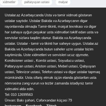
xidmetler
paltaryuyan ustasi
malyar
Ustalar.az Azərbaycanda Usta və təmir xidməti göstərən
ustalar saytıdır. Ustalar Bakida və Azərbaycanın digər
rayonlarında olmaqla Təmir-tikinti, məişət texnikası və digər
hər sahəyə uyğun peşəkar usta xidmətləri təklif edən usta və
servislər sizlərə təqdim olunur. Bakida və Azərbaycanda
ustalar. Ustalar - təmir və tikinti hər saheye uygun. Ustalar.az
Bakida ve Azerbaycanda butun saheler uzre ustalar bizim
saytimizda. Uste xidmetleri ve servisleri ucuz qiymete.
Kondisioner ustasi , Kombi ustasi, Soyuducu ustasi,
Paltaryuyan ustasi, Ariston ustasi, Mebel ustasi, Qabyuyan
ustasi, Televizor ustasi, Telefon ustasi və digər ustalar tapmaq
mümkündür. Usta sifariş etmək üçün elanda göstərilən usta
nömrəsinə zəng vurun və tezbir zamanda istədiyniz təmir
xidmətini əldə edin.
Tel: 010 12699563
Ünvan: Bakı şəhəri, Cəfərxəndan küçəsi 79
Instagram
Facebook
Tiktok