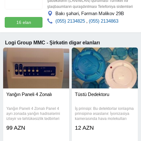
şəbəkələrin (LAN/WLAN) qurulması Turniket və
şlaqbaumların quraşdırılması Telefoniya sistemləri
Bakı şəhəri, Fərman Məlikov 29B
(055) 2134825
,
(055) 2134863
16 elan
Logi Group MMC - Şirkətin digər elanları
Yanğın Paneli 4 Zonalı
Tüstü Dedektoru
Yanğın Paneli 4 Zonalı Panel 4
İş prinsipi: Bu detektorlar ionlaşma
ayrı zonada yanğın hadisələrini
prinsipinə əsaslanır. İyonizasiya
izləyir və təhlükəsizlik tədbirləri
kamerasında hava molekulları
tətbiq edir. Hər zonada fərqli
elektriklə yüklənir və tüstü
99 AZN
12 AZN
detektorlar (istilik, tüstü, qaz)
hissəcikləri bu ionlaşdırılmış hava
yerləşdirilə bilər. Detektorlar və
axınına müdaxilə edərək
detektorun siqnal verməsinə