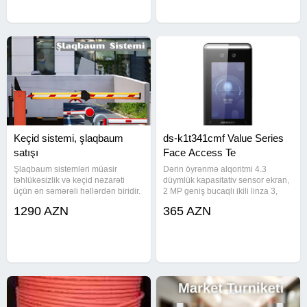
Keçid sistemi, şlaqbaum
ds-k1t341cmf Value Series
satışı
Face Access Te
Şlaqbaum sistemləri müasir
Dərin öyrənmə alqoritmi 4.3
təhlükəsizlik və keçid nəzarəti
düymlük kapasitativ sensor ekran,
üçün ən səmərəli həllərdən biridir.
2 MP geniş bucaqlı ikili linza 3,
Avtomatik şlaqbaumlar əsasən
000 üz yaddaşı, 3, 000 kart
1290 AZN
365 AZN
dayanacaqlar, yaşayış
yaddaşı, 3, 000 barmaq izi yaddaşı
kompleksləri, müəssisə girişləri və
və 150, 000 hadisə yaddaşı
sənaye obyektlərində istifadə
Çoxsaylı identifikasiya
olunur