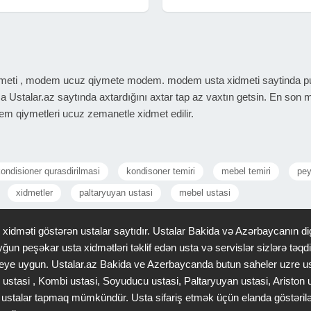
Windows, Linux, MacOS
qaldırılması). - LAN kabellərin
quraşdırılması və yenidən
çəkilməsi və şəbəkə avadanlıqlarının
eti , modem ucuz qiymete modem. modem usta xidmeti saytinda puls
 Ustalar.az saytında axtardığını axtar tap az vaxtın getsin. En son m
m qiymetleri ucuz zemanetle xidmet edilir.
ondisioner qurasdirilmasi
kondisoner temiri
mebel temiri
pey
xidmetler
paltaryuyan ustasi
mebel ustasi
idməti göstərən ustalar saytıdır. Ustalar Bakida və Azərbaycanın dig
ğun peşəkar usta xidmətləri təklif edən usta və servislər sizlərə tə
 saheye uygun. Ustalar.az Bakida ve Azerbaycanda butun saheler uzre u
 ustasi , Kombi ustasi, Soyuducu ustasi, Paltaryuyan ustasi, Ariston
gər ustalar tapmaq mümkündür. Usta sifariş etmək üçün elanda göstəri