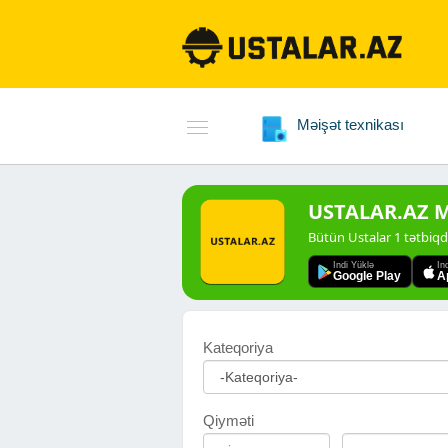
Məişət texnikası
USTALAR.AZ Mo
Bütün Ustalar 1 tətbiq
Indi Yüklə
In
Google Play
A
Kateqoriya
Qiyməti