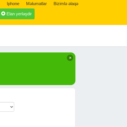
Iphone
Məlumatlar
Bizimlə əlaqə
Elan yerləşdir
✕