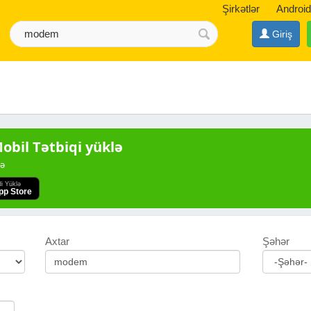
Şirkətlər
Android
Giriş
bil Tətbiqi yüklə
də
di Yüklə
pp Store
Axtar
Şəhər