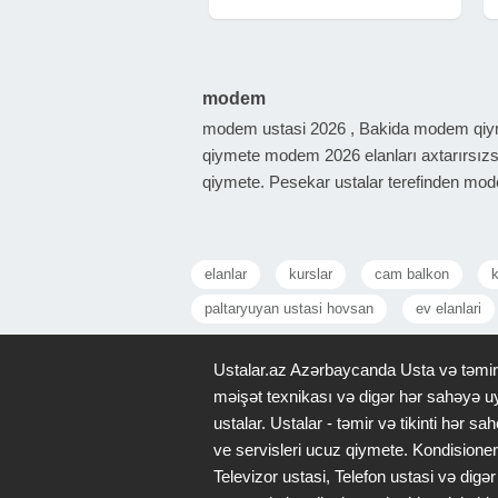
YAZILMASI 1C Muhasibat proqrami
8.3 Tam Versiya Bazalarin İstəyinizə
uyğun yığılması
modem
modem ustasi 2026 , Bakida modem qiym
qiymete modem 2026 elanları axtarırsızsa
qiymete. Pesekar ustalar terefinden mode
elanlar
kurslar
cam balkon
k
paltaryuyan ustasi hovsan
ev elanlari
Ustalar.az Azərbaycanda Usta və təmir x
məişət texnikası və digər hər sahəyə uy
ustalar. Ustalar - təmir və tikinti hər
ve servisleri ucuz qiymete. Kondisioner
Televizor ustasi, Telefon ustasi və di