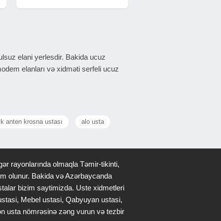
Windows 11 Windows 10 Windows
uz elani yerlesdir. Bakida ucuz
odem elanları və xidməti serfeli ucuz
k anten krosna ustası
alo usta
ər rayonlarında olmaqla Təmir-tikinti,
qdim olunur. Bakida və Azərbaycanda
stalar bizim saytimizda. Uste xidmetleri
 ustasi, Mebel ustasi, Qabyuyan ustasi,
lən usta nömrəsinə zəng vurun və tezbir