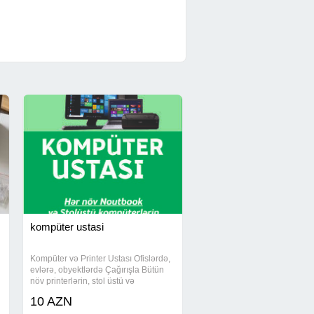
kompüter ustasi
Kompüter və Printer Ustası Ofislərdə,
evlərə, obyektlərdə Çağırışla Bütün
növ printerlərin, stol üstü və
noutbookların təmiri, ehtiyat hissələrin
10 AZN
n
deyişdirilməsi və proqramlaşdırılması