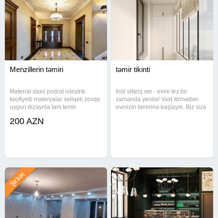
Menzillerin təmiri
təmir tikinti
Material daxil podrat isleyirik.
İndi sifariş ver - evini tez bir
keyfiyetli materyalar seliqeli zovqe
zamanda yenilə! Vaxt itirmədən
uygun dizaynla tam temir.
evinizin təmirinə başlayın. Biz sizə
Tecrubeli ve pesakar ustalar
sürətli və keyfiyyətli xidmət təklif
200 AZN
menzil ve ofislerin sifirdan temirin
edirik. Tam paket təmir Sərfəli
heyata kecirir. Temir zovqunuze
qiymət Vaxtında təhvil Zəmanətli iş
uygun tez bir zamanda
Yerlər
Şirkət