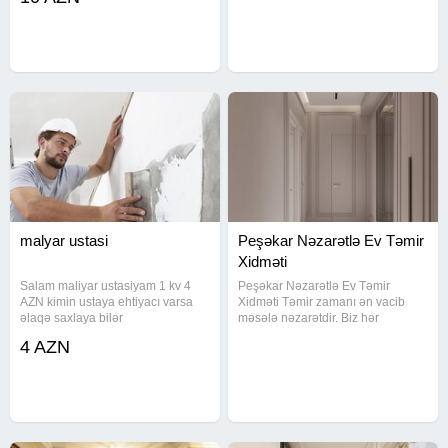
boya işləri peşəkar ustalar
Gördüyümüz işlər: Sıfırdan ev
tərəfindən həyata keçirilir. Silikonlu
təmiri Hamam və mətbəx
malyar ustasi
Peşəkar Nəzarətlə Ev Təmir
Xidməti
Salam maliyar ustasiyam 1 kv 4
Peşəkar Nəzarətlə Ev Təmir
AZN kimin ustaya ehtiyacı varsa
Xidməti Təmir zamanı ən vacib
əlaqə saxlaya bilər
məsələ nəzarətdir. Biz hər
mərhələyə diqqətlə yanaşır və işi
4 AZN
detallı şəkildə icra edirik.
Gördüyümüz işlər: Sıfırdan mənzil
təmiri Hamam və mətbəx