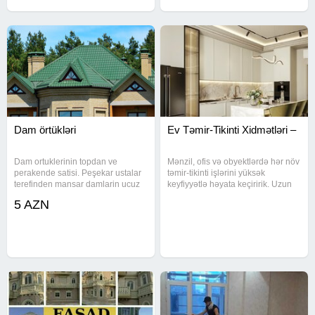
Dam örtükləri
Ev Təmir-Tikinti Xidmətləri –
Dam ortuklerinin topdan ve
Mənzil, ofis və obyektlərdə hər növ
perakende satisi. Peşekar ustalar
təmir-tikinti işlərini yüksək
terefinden mansar damlarin ucuz
keyfiyyətlə həyata keçiririk. Uzun
qiymetlerle qurawdirilmasi.en
illik təcrübəyə malik ustalarımız
5 AZN
esasi ise teklif olunan dam
tərəfindən eviniz başdan sona
ortukleri 15il zemanetlidir.
qədər yenilənir. Gördüyümüz işlər:
aksesuarlar munasib qiymetlerle
Sıfırdan və
teklif