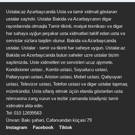
Ustalar.az Azərbaycanda Usta və təmir xidməti göstərən
ustalar saytıdır. Ustalar Bakida və Azərbaycanın digər
rayonlarında olmaqla Təmir-tikinti, məişət texnikası və digər
hər sahəyə uyğun peşəkar usta xidmətləri təklif edən usta və
servislər sizlərə təqdim olunur. Bakida və Azərbaycanda
ustalar. Ustalar - təmir və tikinti hər saheye uygun. Ustalar.az
Bakida ve Azerbaycanda butun saheler uzre ustalar bizim
saytimizda. Uste xidmetleri ve servisleri ucuz qiymete.
Kondisioner ustasi , Kombi ustasi, Soyuducu ustasi,
Paltaryuyan ustasi, Ariston ustasi, Mebel ustasi, Qabyuyan
ustasi, Televizor ustasi, Telefon ustasi və digər ustalar tapmaq
mümkündür. Usta sifariş etmək üçün elanda göstərilən usta
nömrəsinə zəng vurun və tezbir zamanda istədiyniz təmir
xidmətini əldə edin.
Tel: 010 12699563
Ünvan: Bakı şəhəri, Cəfərxəndan küçəsi 79
Instagram
Facebook
Tiktok