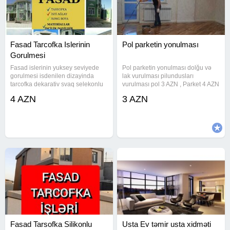
Fasad Tarcofka Islerinin
Pol parketin yonulması
Gorulmesi
Fasad islerinin yuksey seviyede
Pol parketin yonulması dolğu və
gorulmesi isdenilen dizayinda
lak vurulması pilundusları
tarcofka dekarativ svaq selekonlu
vurulması pol 3 AZN , Parket 4 AZN
boya reng isdi aqlay pena plas
. Razılaşma yolu ile
4 AZN
3 AZN
das aqlay svaq isleri fasada ayln
her bir is goruruk ve islerimizi
seliqeli sekilde
Fasad Tarsofka Silikonlu
Usta Ev təmir usta xidməti