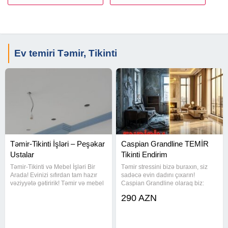
Ev temiri Təmir, Tikinti
Təmir-Tikinti İşləri – Peşəkar
Caspian Grandline TEMİR
Ustalar
Tikinti Endirim
Təmir-Tikinti və Mebel İşləri Bir
Təmir stressini bizə buraxın, siz
Arada! Evinizi sıfırdan tam hazır
sadəcə evin dadını çıxarın!
vəziyyətə gətiririk! Təmir və mebel
Caspian Grandline olaraq biz:
işlərini ayrı-ayrı ustalara ehtiyac
Smeta qiymətini sabit saxlayırıq
290 AZN
qalmadan, bir komandaya həvalə
İşləri vaxtında təhvil veririk. Hər
edin - vaxtınıza və büdcənizə
büdcəyə uyğun 3 fərqli paket təklif
qənaət edin
edirik. ​Evinizin