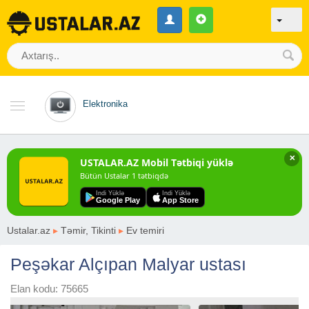
Elektronika
✕
USTALAR.AZ Mobil Tətbiqi yüklə
Bütün Ustalar 1 tətbiqdə
Indi Yüklə
Indi Yüklə
Google Play
App Store
Ustalar.az
▸
Təmir, Tikinti
▸
Ev temiri
Peşəkar Alçıpan Malyar ustası
Elan kodu: 75665