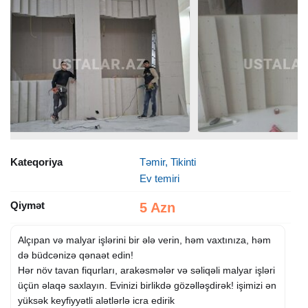
Kateqoriya
Təmir, Tikinti
Ev temiri
Qiymət
5 Azn
Alçıpan və malyar işlərini bir ələ verin, həm vaxtınıza, həm
də büdcənizə qənaət edin!
Hər növ tavan fiqurları, arakəsmələr və səliqəli malyar işləri
üçün əlaqə saxlayın. Evinizi birlikdə gözəlləşdirək! işimizi ən
yüksək keyfiyyətli alətlərlə icra edirik