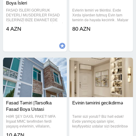
Boya İsleri
FASAD İSLERİ GORURUK
Evlerin temiri ve tikintisi. Evde
DEYERLİ MUSDERİLER FASAD
Xırda işlərdən tutmuş Evin tam
İSLERİNİZİ BİZE EMANET EDE
təmirin də hayata keciririk . Malyar
BİLERSİNİZ YUKSEY KEYFİYETLİ
(Astar Uzluk Emusiy Rengsaz)
4 AZN
80 AZN
MATRİYALLARDAN İSDİFADE
Saniteknik (Su durbalarin və sair
EDEREK MUKEMEL SEKİLDE
işlər) Alciban Elektirik Pitminutka
İSLERİMİZİ GORURUK BİZ USDA
(Quraşrırmaq
KAMANDASl OLARAK İSİMİZİ
PESEKARCASlNA
Fasad Təmiri |Tarsofka
Evinin təmirini gecikdirmə
Fasad Boya Ustasi
HƏR ŞEY DAXİL PAKET! MFA
Təmir sizi yorub? Biz həll edək!
İnşaat MMC tərəfindən fərdi
Evdə yarımçıq qalan işlər,
yaşayış evlərinin, villaların,
keyfiyyətsiz ustalar sizi bezdiribsə
binaların və digər obyektlərin
- bizə müraciət edin. İşimizi səliqə
10 AZN
fasad təmiri, tarsofka və fasad
ilə və tam məsuliyyətlə görürük.