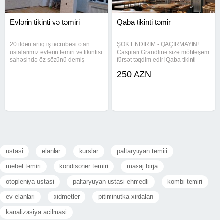
Evlərin tikinti və təmiri
Qaba tikinti təmir
20 ildən artıq iş təcrübəsi olan
ŞOK ENDİRİM - QAÇIRMAYIN!
ustalarımız evlərin təmiri və tikintisi
Caspian Grandline sizə möhtəşəm
sahəsində öz sözünü demiş
fürsət təqdim edir! Qaba tikinti
peşəkarlardırlar.Bizim
işləri indi 250 AZN-dən başlayan
250 AZN
komandamız təcrübəli mühəndis,
ŞOK qiymətlə! Bazardakı
ustalar, dizaynerlər və
qiymətlərdən daha sərfəli
memarlardan ibarətdir və sizin
Keyfiyyət + sürət + zəmanət bir
arada Məhdud
ustasi
elanlar
kurslar
paltaryuyan temiri
mebel temiri
kondisoner temiri
masaj birja
otopleniya ustasi
paltaryuyan ustasi ehmedli
kombi temiri
ev elanlari
xidmetler
pitiminutka xirdalan
kanalizasiya acilmasi