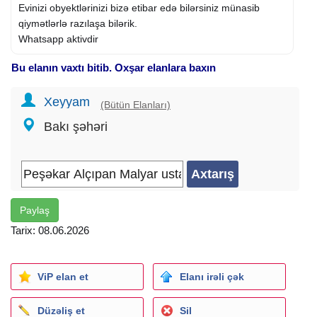
Evinizi obyektlərinizi bizə etibar edə bilərsiniz münasib
qiymətlərlə razılaşa bilərik.
Whatsapp aktivdir
Bu elanın vaxtı bitib. Oxşar elanlara baxın
Xeyyam
(Bütün Elanları)
Bakı şəhəri
Paylaş
Tarix: 08.06.2026
ViP elan et
Elanı irəli çək
Düzəliş et
Sil