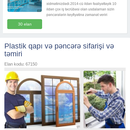
xidmətinizdədi.2014-cü ildən fəaliyəttəyik 10
ildən çox iş təcrübəsi olan usdalarnan sizin
pəncərələrin keyfiyətinə zəmanət veriri
30 elan
Plastik qapı və pəncərə sifarişi və
təmiri
Elan kodu: 67150