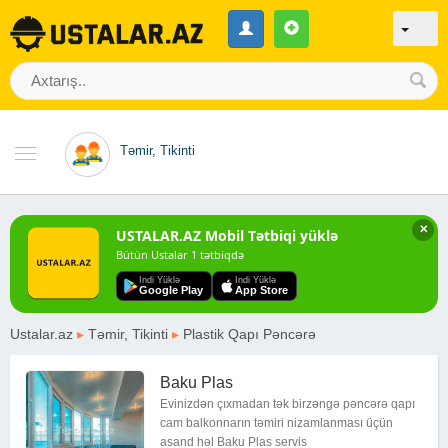
Təmir, Tikinti
✕
USTALAR.AZ Mobil Tətbiqi yüklə
Bütün Ustalar 1 tətbiqdə
Indi Yüklə
Indi Yüklə
Google Play
App Store
Ustalar.az
▸
Təmir, Tikinti
▸
Plastik Qapı Pəncərə
Baku Plas
Evinizdən çıxmadan tək birzəngə pəncərə qapı
cam balkonnarın təmiri nizamlanması üçün
asand həl Baku Plas servis