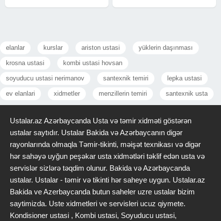
elanlar
kurslar
ariston ustasi
yüklerin daşınması
krosna ustasi
kombi ustasi hovsan
soyuducu ustasi nerimanov
santexnik temiri
lepka ustasi
ev elanlari
xidmetler
menzillerin temiri
santexnik usta
Ustalar.az Azərbaycanda Usta və təmir xidməti göstərən
ustalar saytıdır. Ustalar Bakida və Azərbaycanın digər
rayonlarında olmaqla Təmir-tikinti, məişət texnikası və digər
hər sahəyə uyğun peşəkar usta xidmətləri təklif edən usta və
servislər sizlərə təqdim olunur. Bakida və Azərbaycanda
ustalar. Ustalar - təmir və tikinti hər saheye uygun. Ustalar.az
Bakida ve Azerbaycanda butun saheler uzre ustalar bizim
saytimizda. Uste xidmetleri ve servisleri ucuz qiymete.
Kondisioner ustasi , Kombi ustasi, Soyuducu ustasi,