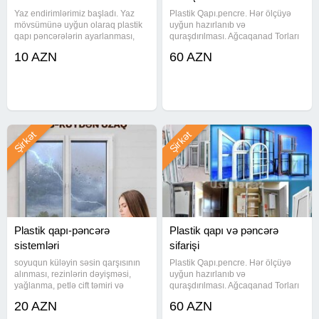
Yaz endirimlərimiz başladı. Yaz
Plastik Qapı.pencre. Hər ölçüyə
mövsümünə uyğun olaraq plastik
uyğun hazırlanıb və
qapı pəncərələrin ayarlanması,
quraşdırılması. Ağcaqanad Torları
rezinlərin dəyişdirilməsi.
(Qapı Setkası) Şüşə Güzgü (Şüşə
10 AZN
60 AZN
Ağcaqanad torlarının sifarişi
içərisinə şəbəkə yığılması) Şkaf
Yüksək keyfiyətlə münasib
Kombi ve balkon Şkafı İstifadə
qiymətlə hətta kredit isdənilən
etdiyimiz profillər deformasiyaya
forma və
Şirkət
Şirkət
Plastik qapı-pəncərə
Plastik qapı və pəncərə
sistemləri
sifarişi
soyuqun küləyin səsin qarşısının
Plastik Qapı.pencre. Hər ölçüyə
alınması, rezinlərin dəyişməsi,
uyğun hazırlanıb və
yağlanma, petlə cift təmiri və
quraşdırılması. Ağcaqanad Torları
dəyişilməsi, ümumi nizamlama
(Qapı Setkası) Şüşə Güzgü (Şüşə
20 AZN
60 AZN
işləri yüksəs keyfiyyət sərfəli
içərisinə şəbəkə yığılması) Şkaf