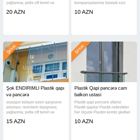
yağlanma, petlə cift təmiri və
kompaniyalarimiz basladi eziz
dəyişilməsi, ümumi nizamlama
musterilerimiz. Skaf sifaris verene
20 AZN
10 AZN
işləri yüksəs keyfiyyət sərfəli
3 polka hediyye 4 Pencere serkasi
qiymətlə pəncərələriniz tam qışa
alan musterimize 1-i hediyye
hazır olsun eviniz isdi
Butun pencere, Balkon
sifarislerine 1 cift ve
Şirkət
Şirkət
Şok ENDIRIMLI Plastik qapı
Plastik Qapi pəncərə cam
və pəncərə
balkon ustasi
soyuqun küləyin səsin qarşısının
Plastik qapi pencere sifarisi:
alınması, rezinlərin dəyişməsi,
Plastik qapilar Plastik nefeslikler
yağlanma, petlə cift təmiri və
her ölçude Plastim kombi şkaflari
dəyişilməsi, ümumi nizamlama
Plastik dehliz balkon şkaflari
15 AZN
10 AZN
işləri yüksəs keyfiyyət sərfəli
(polkali, polkasiz) Plastik vitrajlar
qiymətlə pəncərələriniz tam qışa
Plastik şüşebendler Pencere
hazır olsun eviniz isdi
setkalari, qapi