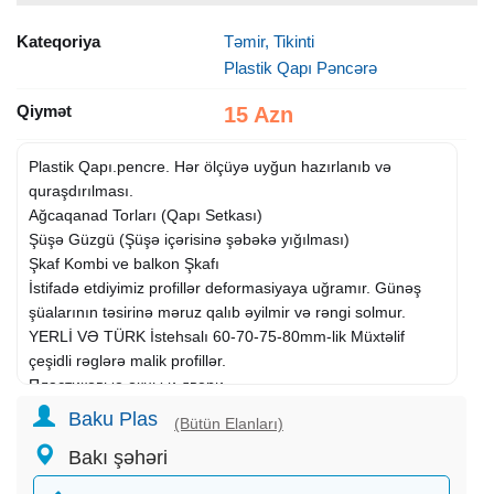
Kateqoriya
Təmir, Tikinti
Plastik Qapı Pəncərə
Qiymət
15 Azn
Plastik Qapı.pencre. Hər ölçüyə uyğun hazırlanıb və
quraşdırılması.
Ağcaqanad Torları (Qapı Setkası)
Şüşə Güzgü (Şüşə içərisinə şəbəkə yığılması)
Şkaf Kombi ve balkon Şkafı
İstifadə etdiyimiz profillər deformasiyaya uğramır. Günəş
şüalarının təsirinə məruz qalıb əyilmir və rəngi solmur.
YERLİ VƏ TÜRK İstehsalı 60-70-75-80mm-lik Müxtəlif
çeşidli rəglərə malik profillər.
Пластиковые окны и двери
Сетки от комаров разного производства
Baku Plas
(Bütün Elanları)
Шкафы на балькон с полками и для комби
Bakı şəhəri
Зеркала, стёклы
Профиля которые мы пользуемся очень качественные и