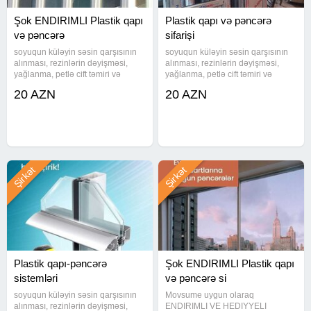
Şok ENDIRIMLI Plastik qapı
Plastik qapı və pəncərə
və pəncərə
sifarişi
soyuqun küləyin səsin qarşısının
soyuqun küləyin səsin qarşısının
alınması, rezinlərin dəyişməsi,
alınması, rezinlərin dəyişməsi,
yağlanma, petlə cift təmiri və
yağlanma, petlə cift təmiri və
dəyişilməsi, ümumi nizamlama
dəyişilməsi, ümumi nizamlama
20 AZN
20 AZN
işləri yüksəs keyfiyyət sərfəli
işləri yüksəs keyfiyyət sərfəli
qiymətlə pəncərələriniz tam qışa
qiymətlə pəncərələriniz tam qışa
hazır olsun eviniz isdi
hazır olsun eviniz isdi
Şirkət
Şirkət
Plastik qapı-pəncərə
Şok ENDIRIMLI Plastik qapı
sistemləri
və pəncərə si
soyuqun küləyin səsin qarşısının
Movsume uygun olaraq
alınması, rezinlərin dəyişməsi,
ENDIRIMLI VE HEDIYYELI