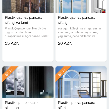
Suse
Malın növü: Pəncərələr, qapılar, eyvanlar
Çatdırılma: Bəli
Plastik qapı və pəncərə
Plastik qapı və pəncərə
sifarişi və təmi
sifarişi
Plastik Qapı.pencre. Hər ölçüyə
soyuqun küləyin səsin qarşısının
uyğun hazırlanıb və
alınması, rezinlərin dəyişməsi,
quraşdırılması. Ağcaqanad Torları
yağlanma, petlə cift təmiri və
(Qapı Setkası) Şüşə Güzgü (Şüşə
dəyişilməsi, ümumi nizamlama
15 AZN
20 AZN
içərisinə şəbəkə yığılması) Şkaf
işləri yüksəs keyfiyyət sərfəli
Kombi ve balkon Şkafı İstifadə
qiymətlə pəncərələriniz tam qışa
etdiyimiz profillər deformasiyaya
hazır olsun eviniz isdi
Şirkət
Şirkət
Plastik qapı-pəncərə
Plastik qapı və pəncərə
sistemləri
sifarişi