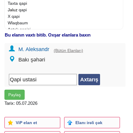
Taxta qapi
Jaluz
qapi
X qapi
Wlaqbaum
Aptek qapisi
Bu elanın vaxtı bitib. Oxşar elanlara baxın
M. Aleksandr
(Bütün Elanları)
Bakı şəhəri
Paylaş
Tarix: 05.07.2026
ViP elan et
Elanı irəli çək