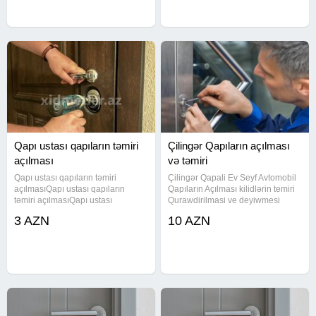
Qapı ustası qapıların təmiri
Çilingər Qapıların açılması
açılması
və təmiri
Qapı ustası qapıların təmiri
Çilingər Qapali Ev Seyf Avtomobil
açılmasıQapı ustası qapıların
Qapıların Açılması kilidlərin temiri
təmiri açılmasıQapı ustası
Qurawdirilmasi ve deyiwmesi
qapıların təmiri açılmasıQapı
yerinde operativ xidmet gosterilir.
3 AZN
10 AZN
ustası qapıların təmiri
seyf usdasi acar usdasi kilid ustasi
açılmasıQapı ustası qapıların
seyf ustasi acar ustasi zamok
təmiri açılmasıQapı ustası
qapıların təmiri