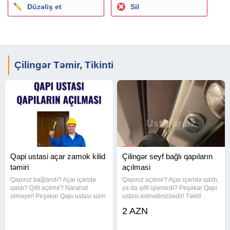
Düzəliş et
Sil
Çilingər Təmir, Tikinti
Qapi ustasi açar zamok kilid
Çilingər seyf bağlı qapıların
təmiri
açılmasi
Qapınız bağlandı? Açar içəridə
Qapınız açılmır? Açar içəridə qaldı,
qaldı? Qıfıl açılmır? Narahat
ya da qıfıl işləmirdi? Peşəkar Qapı
olmayın! Peşəkar Qapı ustası sizin
ustası xidmətinizdədir! Təklif
yanınızdadır! Bizim xidmətlər:
etdiyimiz xidmətlər: Hər növ
2 AZN
Təcili və təhlükəsiz qapı açılması
qapıların açılması - dəmir, taxta,
Hər növ qıfıl və zamokların təmiri,
plastik, seyf qapıları Qıfılların təmiri
dəyişdirilməsi Yeni
və