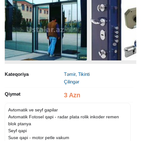
Kateqoriya
Təmir, Tikinti
Çilingər
Qiymət
3 Azn
Avtomatik ve seyf gapilar
Avtomatik Fotosel qapi - radar plata rolik inkoder remen
blok ptanya
Seyf qapi
Suse qapi - motor petle vakum