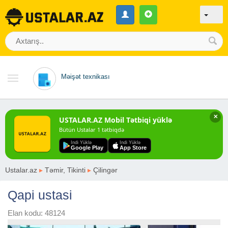
Məişət texnikası
✕
USTALAR.AZ Mobil Tətbiqi yüklə
Bütün Ustalar 1 tətbiqdə
Indi Yüklə
Indi Yüklə
Google Play
App Store
Ustalar.az
▸
Təmir, Tikinti
▸
Çilingər
Qapi ustasi
Elan kodu: 48124