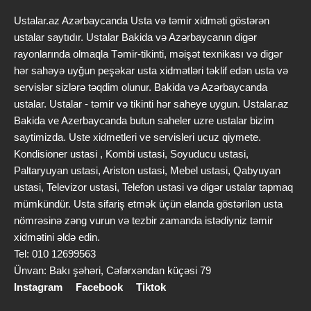
Ustalar.az Azərbaycanda Usta və təmir xidməti göstərən
ustalar saytıdır. Ustalar Bakida və Azərbaycanın digər
rayonlarında olmaqla Təmir-tikinti, məişət texnikası və digər
hər sahəyə uyğun peşəkar usta xidmətləri təklif edən usta və
servislər sizlərə təqdim olunur. Bakida və Azərbaycanda
ustalar. Ustalar - təmir və tikinti hər saheye uygun. Ustalar.az
Bakida ve Azerbaycanda butun saheler uzre ustalar bizim
saytimizda. Uste xidmetleri ve servisleri ucuz qiymete.
Kondisioner ustasi , Kombi ustasi, Soyuducu ustasi,
Paltaryuyan ustasi, Ariston ustasi, Mebel ustasi, Qabyuyan
ustasi, Televizor ustasi, Telefon ustasi və digər ustalar tapmaq
mümkündür. Usta sifariş etmək üçün elanda göstərilən usta
nömrəsinə zəng vurun və tezbir zamanda istədiyniz təmir
xidmətini əldə edin.
Tel: 010 12699563
Ünvan: Bakı şəhəri, Cəfərxəndan küçəsi 79
Instagram
Facebook
Tiktok