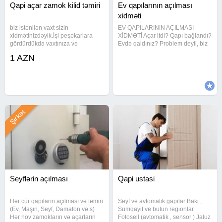
Qapi açar zamok kilid təmiri
Ev qapılarının açılması
xidməti
biz istənilən vaxt sizin
EV QAPILARININ AÇILMASI
xidmətinizdəyik.İşi peşəkarlara
XİDMƏTİ Açar itdi? Qapı bağlandı?
gördürdükdə vaxtınıza və
Evdə qaldınız? Problem deyil, biz
pulunuza qənaət etmiş
buradayıq! Peşəkar və təcrübəli
1 AZN
olacaqsınız.Her nov bagli qalmiw
usta Sürətli gəliş Qapıya zərər
qapi zamoklarinin pewekar
vermədən açılış Məxfilik və
wekilde acilmasini heyata
təhlükəsizlik təmin olunur 24/7
keciririk.Maksimum səliqəli ve
Şirkət
Seyflərin açılması
Qapi ustasi
Hər cür qapıların açılması və təmiri
Seyf ve avtomatik gapilar Baki ,
(Ev, Maşın, Seyf, Damafon və.s)
Sumqayit ve butun regionlar
Hər növ zamokların və açarların
Fotosell (avtomatik , sensor ) Jaluz