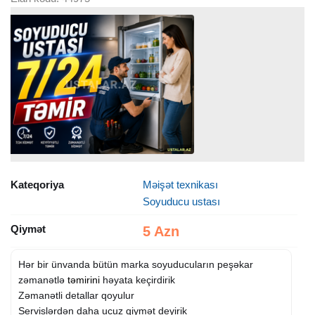
Kateqoriya
Məişət texnikası
Soyuducu ustası
Qiymət
5 Azn
Hər bir ünvanda bütün marka soyuducuların peşəkar
zəmanətlə
təmirini
həyata keçirdirik
Zəmanətli detallar qoyulur
Servislərdən daha ucuz qiymət deyirik