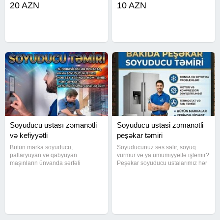
20 AZN
10 AZN
yoxsa qabyuyanınız yarıda
gördüyümüz işə zəmanət veririk
dayanır? Problemi peşəkarlara
həvalə edin! ​ Niyə məhz biz? ​Yalnız
Soyuducu ustası zəmanətli
Soyuducu ustasi zəmanətli
və kefiyyətli
peşəkar təmiri
Bütün marka soyuducu,
Soyuducunuz səs salır, soyuq
paltaryuyan və qabyuyan
vurmur və ya ümumiyyətlə işləmir?
maşınların ünvanda sərfəli
Peşəkar soyuducu ustalarımız hər
qiymətə peşəkar, ucuz və
zaman xidmətinizdədir. Bütün
zəmanətli təmiri həyata keçirilir.
marka və model soyuducuların
Servislərdən daha münasib
təmirini zəmanətlə həyata keçiririk.
qiymətlə xidmət göstərir,
Təcrübəli ustalarımız
gördüyümüz bütün işlərə rəsmi