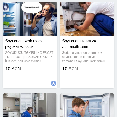
Soyuducu təmir ustasi
Soyuducu ustası və
peşəkar və ucuz
zəmanətli təmiri
SOYUDUCU TƏMİRİ | NO FROST
Serfeli qiymetnen butun nov
- DEFROST | PEŞƏKAR USTA 15
soyuducularin temiri ve
İllik təcrübəli Usta xidməti
zemaneti.Soyuducularin təmiri,
Sertifikatlı usta Texniklər Sürətli
qaz vurulması, təmizlənməsi
10 AZN
10 AZN
servis xidməti Görülən işlərə
xidməti bizde. Bizim esas isimiz
Rəsmi Zəmanət! Köçürmə yolu ilə
musteri memnuniyyetidir.
ödənişlərin qəbul edilməsi
Azərbaycan