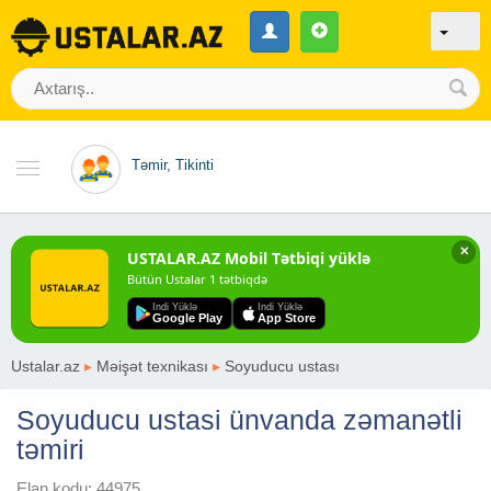
Təmir, Tikinti
✕
USTALAR.AZ Mobil Tətbiqi yüklə
Bütün Ustalar 1 tətbiqdə
Indi Yüklə
Indi Yüklə
Google Play
App Store
Ustalar.az
▸
Məişət texnikası
▸
Soyuducu ustası
Soyuducu ustasi ünvanda zəmanətli
təmiri
Elan kodu: 44975