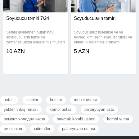
Soyuducu təmiri 7/24
Soyuducuların təmiri
Serfeli qiymetnen butun nov
Soyuducunuz işləmirsə və ya
soyuducularin temiri ve
əvvəlki kimi sərinləmir, təcrübəli və
zemaneti.Bizim esas isimiz musteri
etibarlı ustalarımız problemi
memnuniyyetidir. Soyuducu, usta ,
yerindəcə aradan qaldırır. Biz 15
10 AZN
5 AZN
ustasi , ustası, xolodilnik,
ildən artıq təcrübəyə malik
xolodelnik , xaladilnik, xaladelnik,
peşəkar komanda olaraq, bütün
холодильник, holodilnik, servis,
növ məişət soyuducularının
ustasi
elanlar
kurslar
mebel ustasi
yüklerin daşınması
kombi ustasi
paltaryuyan usta
ремонт холодилников
baymak kombi ustasi
kombi yuma
ev elanlari
xidmetler
paltaryuyan ustasi