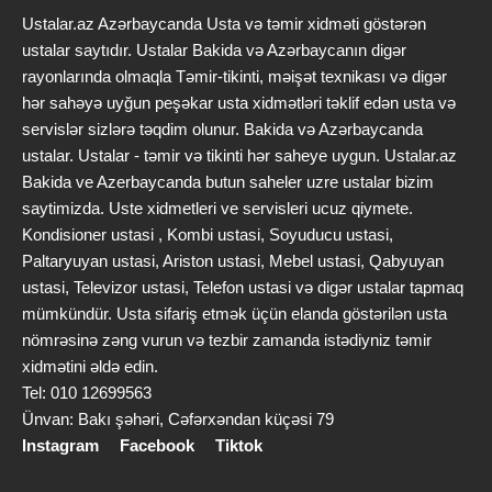
Ustalar.az Azərbaycanda Usta və təmir xidməti göstərən
ustalar saytıdır. Ustalar Bakida və Azərbaycanın digər
rayonlarında olmaqla Təmir-tikinti, məişət texnikası və digər
hər sahəyə uyğun peşəkar usta xidmətləri təklif edən usta və
servislər sizlərə təqdim olunur. Bakida və Azərbaycanda
ustalar. Ustalar - təmir və tikinti hər saheye uygun. Ustalar.az
Bakida ve Azerbaycanda butun saheler uzre ustalar bizim
saytimizda. Uste xidmetleri ve servisleri ucuz qiymete.
Kondisioner ustasi , Kombi ustasi, Soyuducu ustasi,
Paltaryuyan ustasi, Ariston ustasi, Mebel ustasi, Qabyuyan
ustasi, Televizor ustasi, Telefon ustasi və digər ustalar tapmaq
mümkündür. Usta sifariş etmək üçün elanda göstərilən usta
nömrəsinə zəng vurun və tezbir zamanda istədiyniz təmir
xidmətini əldə edin.
Tel: 010 12699563
Ünvan: Bakı şəhəri, Cəfərxəndan küçəsi 79
Instagram
Facebook
Tiktok