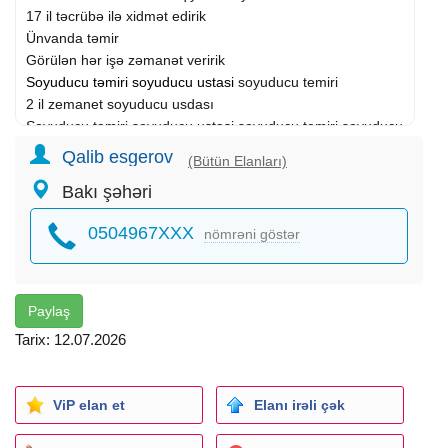
17 il təcrübə ilə xidmət edirik
Ünvanda təmir
Görülən hər işə zəmanət veririk
Soyuducu təmiri
soyuducu ustasi
soyuducu temiri
2 il zemanet soyuducu usdası
Soyuducu təmiri soyuducu ustasi soyuducu temiri soyuducu
ustası
Qalib esgerov
(Bütün Elanları)
2 il rəsmi zəmanət
Bakı şəhəri
Sərfəli və keyfiyətli
Ünvanda təmir
0504967XXX
nömrəni göstər
Soyuducu usdası
Xolodenik ustasi xaladenik temiri təmiri ustası temiri ustasi
soyducu temiri xaldenik ustasi soyducu ustasi soyuducu
ustası usdasi vitrin soyuduci ustasi marojna dərin
Paylaş
dondurucu kola hell zil moskva nord midea zanussi orsk
Tarix: 12.07.2026
soyuducu ustasi samsung siemens vestel lg bosch goranje
hamisina baxiriq xaldenik ustasi xoladennik ustasi
ViP elan et
Elanı irəli çək
Əlaqədar şəxs