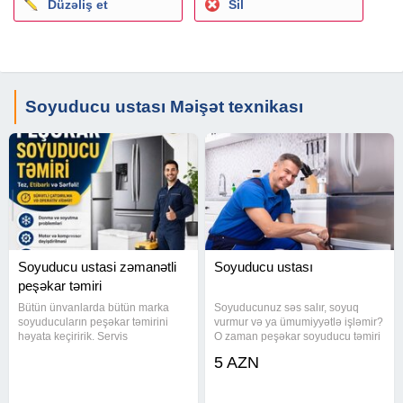
Düzəliş et
Sil
Soyuducu ustası Məişət texnikası
Soyuducu ustasi zəmanətli
Soyuducu ustası
peşəkar təmiri
Bütün ünvanlarda bütün marka
Soyuducunuz səs salır, soyuq
soyuducuların peşəkar təmirini
vurmur və ya ümumiyyətlə işləmir?
həyata keçiririk. Servis
O zaman peşəkar soyuducu təmiri
mərkəzlərindən daha münasib
ustalarımız sizin xidmətinizdədir.
5 AZN
qiymətlərlə xidmət göstərir,
Biz istənilən marka və model
gördüyümüz hər işə zəmanət
soyuducuların təmirini tam
veririk.
zəmanətlə həyata keçiririk