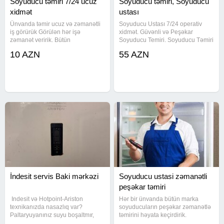
Soyuducu təmiri 7/24 ucuz
Soyuducu təmiri, Soyuducu
xidmət
ustası
Ünvanda təmir ucuz və zəmanətli
Soyuducu Ustası 7/24 operativ
iş görürük Görülən hər işə
xidmət. Güvənli və Peşəkar
zəmanət veririk. Bütün
Soyuducu Temiri. Soyuducu Təmiri
markaSoyuducuların unvanda
peşəkar Ustalar. 7/24 Zəmanətli
10 AZN
55 AZN
serfeli qiymete pesekar ucuz ve
Soyuducu Ustasi. Ucuz Qiymete.
zemanetli temiri. Servislerden
Peşəkar ustalar Soyuducu temiri -
ucuz qiymət deyirik gördüyümüz
Soyuducu ustasi Soyuducu temiri
işə zəmanət
İndesit servis Baki mərkəzi
Soyuducu ustasi zəmanətli
peşəkar təmiri
​ Indesit və Hotpoint-Ariston
Hər bir ünvanda bütün marka
texnikanızda nasazlıq var? ​
soyuducuların peşəkar zəmanətlə
Paltaryuyanınız suyu boşaltmır,
təmirini həyata keçirdirik.
soyuducunuz yaxşı soyutmur,
Servislerden ucuz qiymət deyirik